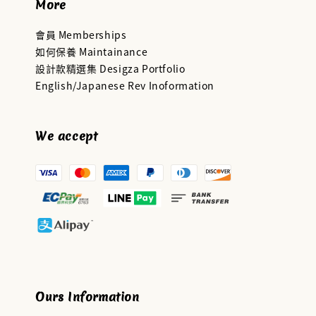
More
會員 Memberships
如何保養 Maintainance
設計款精選集 Desigza Portfolio
English/Japanese Rev Inoformation
We accept
Ours Information