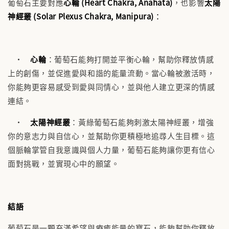
葡萄石主要對應
心輪 (Heart Chakra, Anahata)
，也影響
太陽
神經叢 (Solar Plexus Chakra, Manipura)
：
•
心輪
：葡萄石能夠打開並平衡心輪，幫助你釋放情感
上的創傷，並促進愛與和諧的能量流動。當心輪被激活時，
你能夠更容易感受到愛與同情心，並與他人建立更深的情感
連結。
•
太陽神經叢
：黃綠葡萄石能夠刺激太陽神經叢，增強
你的意志力與自信心，並幫助你更積極地追尋人生目標。這
個脈輪掌管自我意識與個人力量，葡萄石能夠讓你更有信心
面對挑戰，並實現心中的願望。
結語
葡萄石是一顆充滿希望與療癒能量的寶石，能夠幫助你釋放