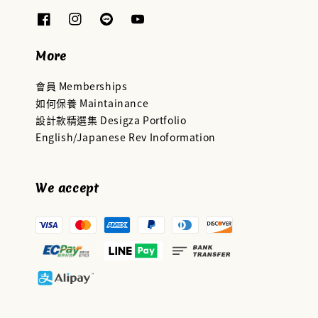
More
會員 Memberships
如何保養 Maintainance
設計款精選集 Desigza Portfolio
English/Japanese Rev Inoformation
We accept