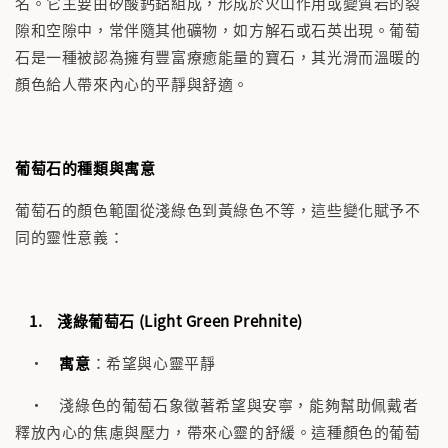
名。它主要由矽酸鈣鋁組成，形成於火山作用或變質岩的裂
隙和空隙中，常伴隨其他礦物，如方解石或石英出現。葡萄
石是一種被認為擁有豐富療癒能量的寶石，其光滑而溫暖的
顏色給人帶來內心的平靜與舒適。
葡萄石的種類與寓意
葡萄石的顏色範圍從淺綠色到黃綠色不等，這些變化賦予不
同的靈性意義：
1.
淺綠葡萄石 (Light Green Prehnite)
•
寓意
：希望與心靈平靜
• 淺綠色的葡萄石象徵著希望與安寧，能夠幫助佩戴者
釋放內心的焦慮與壓力，帶來心靈的舒緩。這種顏色的葡萄