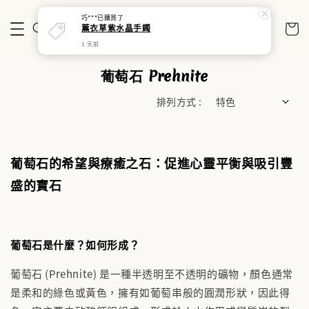
巧***
已購買了
薰衣草紫水晶手鐲
1 天前
葡萄石 Prehnite
排列方式 :
葡萄石的希望與療癒之石：促進心靈平衡與吸引豐
盛的寶石
葡萄石是什麼？如何形成？
葡萄石 (Prehnite) 是一種半透明至不透明的礦物，顏色通常
是柔和的綠色或黃色，擁有如葡萄串般的圓潤形狀，因此得