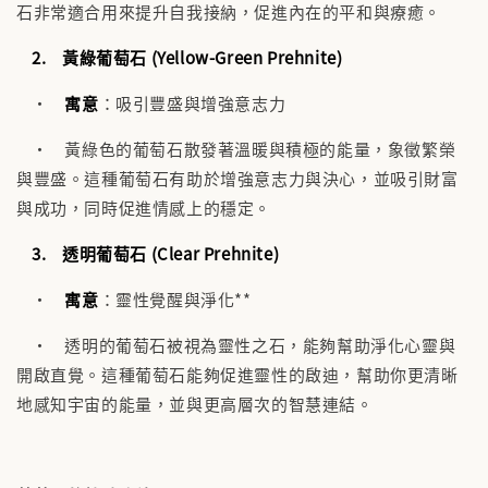
石非常適合用來提升自我接納，促進內在的平和與療癒。
2.
黃綠葡萄石 (Yellow-Green Prehnite)
•
寓意
：吸引豐盛與增強意志力
• 黃綠色的葡萄石散發著溫暖與積極的能量，象徵繁榮
與豐盛。這種葡萄石有助於增強意志力與決心，並吸引財富
與成功，同時促進情感上的穩定。
3.
透明葡萄石 (Clear Prehnite)
•
寓意
：靈性覺醒與淨化**
• 透明的葡萄石被視為靈性之石，能夠幫助淨化心靈與
開啟直覺。這種葡萄石能夠促進靈性的啟迪，幫助你更清晰
地感知宇宙的能量，並與更高層次的智慧連結。