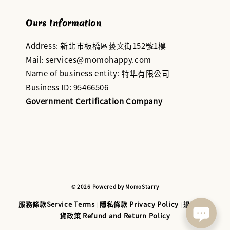
Ours Information
Address: 新北市板橋區藝文街152號1樓
Mail: services@momohappy.com
Name of business entity: 特隼有限公司
Business ID: 95466506
Government Certification Company
© 2026 Powered by MomoStarry
服務條款Service Terms
隱私條款 Privacy Policy
退款與退
|
|
貨政策 Refund and Return Policy