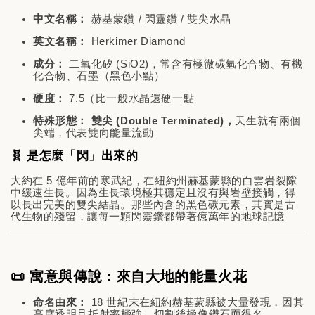
中文名稱：
赫基蒙鑽 / 閃靈鑽 / 雙尖水晶
英文名稱：
Herkimer Diamond
成分：
二氧化矽 (
SiO2
)，常含有極微碳氫化合物、有機
化合物、石墨（黑色小點）
硬度：
7.5（比一般水晶還硬一點
特殊形態：
雙尖 (Double Terminated)，
天生就有兩個
尖端，代表雙向能量流動
🧬 是怎麼「閃」出來的
大約在 5 億年前的寒武紀，在紐約州赫基蒙縣的白雲岩裂隙
中緩速生長。因為生長環境極其穩定且沒有與岩壁接觸，得
以長出完美的雙尖結晶。那些內含的黑色碳元素，其實是古
代生物的殘留，讓每一顆閃靈鑽都帶著億萬年的地球記憶
📜 寓意與傳說：來自大地的能量火花
命名由來：
18 世紀末在紐約赫基蒙縣被大量發現，因其
高度透明且折射率極強，切割後極像鑽石而得名