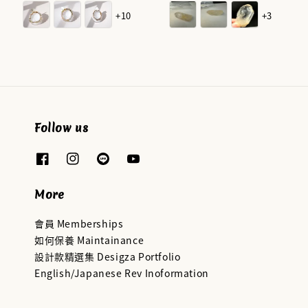
price
price
+10
+3
Follow us
More
會員 Memberships
如何保養 Maintainance
設計款精選集 Desigza Portfolio
English/Japanese Rev Inoformation