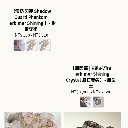
【清透閃靈 Shadow
Guard Phantom
Herkimer Shining 】- 影
靈守衛
NT$ 360
-
Regular
NT$ 510
price
【黑閃靈 | Kāla-Vīra
Herkimer Shining
Crystal 原石雙尖】- 黑武
士
NT$ 1,860
-
Regular
NT$ 2,680
price