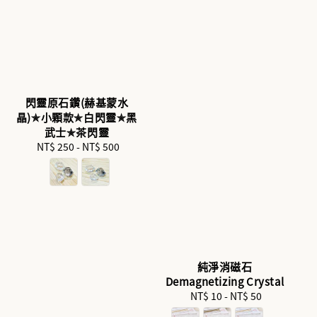
閃靈原石鑽(赫基蒙水
晶)✯小顆款✯白閃靈✯黑
武士✯茶閃靈
NT$ 250
-
Regular
NT$ 500
price
純淨消磁石
Demagnetizing Crystal
NT$ 10
-
Regular
NT$ 50
price