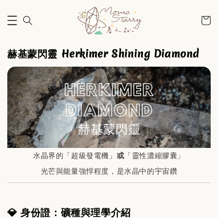
赫基蒙閃靈 Herkimer Shining Diamond
水晶界的「超級發電機」
或
「靈性濃縮膠囊」
光芒與能量強悍程度，是水晶中的宇宙鑽
💎 身份證：礦種與理學介紹