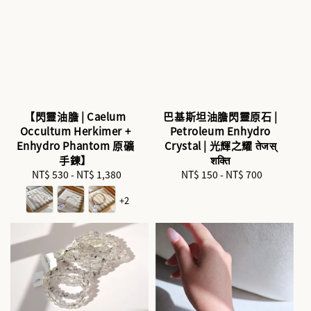
【閃靈油膽 | Caelum
巴基斯坦油膽閃靈原石 |
Occultum Herkimer +
Petroleum Enhydro
Enhydro Phantom 原礦
Crystal | 光輝之耀 तेजस्
手鍊】
शक्ति
NT$ 530
-
NT$ 1,380
Regular
NT$ 150
-
Regular
NT$ 700
price
price
+2