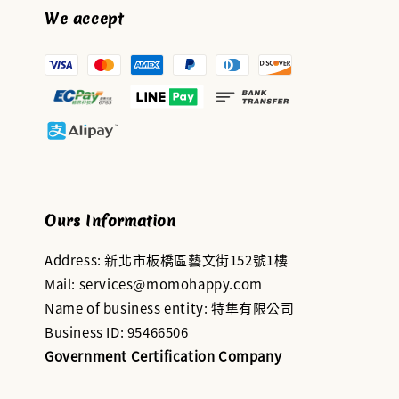
We accept
Ours Information
Address: 新北市板橋區藝文街152號1樓
Mail: services@momohappy.com
Name of business entity: 特隼有限公司
Business ID: 95466506
Government Certification Company