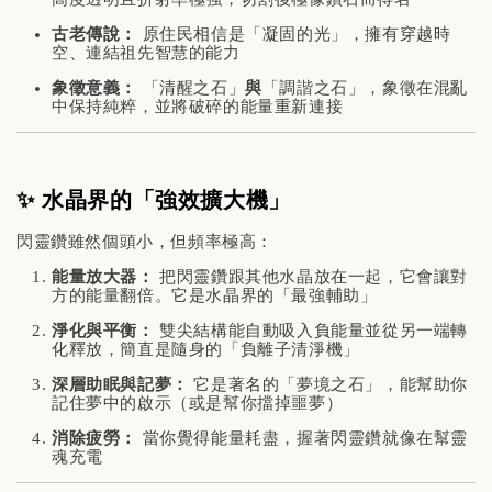
古老傳說：
原住民相信是「凝固的光」，擁有穿越時
空、連結祖先智慧的能力
象徵意義：
「清醒之石」
與
「調諧之石」，象徵在混亂
中保持純粹，並將破碎的能量重新連接
✨ 水晶界的「強效擴大機」
閃靈鑽雖然個頭小，但頻率極高：
能量放大器：
把閃靈鑽跟其他水晶放在一起，它會讓對
方的能量翻倍。它是水晶界的「最強輔助」
淨化與平衡：
雙尖結構能自動吸入負能量並從另一端轉
化釋放，簡直是隨身的「負離子清淨機」
深層助眠與記夢：
它是著名的「夢境之石」，能幫助你
記住夢中的啟示（或是幫你擋掉噩夢）
消除疲勞：
當你覺得能量耗盡，握著閃靈鑽就像在幫靈
魂充電