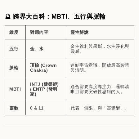
🔮 跨界大百科：MBTI、五行與脈輪
維度
對應內容
靈性解說
金主銳利與果斷，水主淨化與
五行
金、水
靈感。
頂輪 (Crown
連結宇宙意識，開啟最高智慧
脈輪
Chakra)
與清明。
INTJ (建築師)
適合需要高度專注力、邏輯清
MBTI
/ ENTP (發明
晰且需要突破性思維的人。
家)
靈數
0
&
11
代表「無限」與「靈覺醒」。