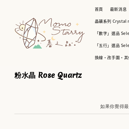
首頁
最新消息
晶礦系列 Crystal mi
「數字」選品 Selec
「五行」選品 Selec
換線・改手圍・其他服務 B
粉水晶 Rose Quartz
如果你覺得最