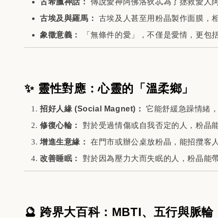
古希臘神話：
傳說愛神阿佛洛狄忒為了拯救愛人
古埃及與羅馬：
古埃及人甚至用粉晶製作面膜，
象徵意義：
「無條件的愛」，不僅是愛情，更包
✨ 靈性對應：心靈的「溫柔鄉」
招好人緣 (Social Magnet)：
它能舒緩急躁情緒，
修復心輪：
對於受過情傷或自我否定的人，粉晶
增進生意緣：
在門市或辦公桌放粉晶，能招攬客
改善睡眠：
對於因為壓力大而失眠的人，粉晶能
🔮 跨界大百科：MBTI、五行與脈輪