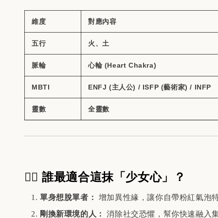
維度
對應內容
五行
火、土
脈輪
心輪 (Heart Chakra)
MBTI
ENFJ (主人公) / ISFP (藝術家) / INFP
靈數
全靈數​
🙋‍♂️ 誰最適合這抹「少女心」？
單身想脫單者：
增加異性緣，讓你自帶粉紅氣泡
剛換新環境的人：
消除社交恐懼，幫你快速融入