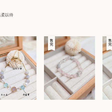
溫柔以待
售完
售