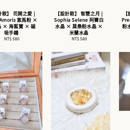
款】 花開之愛 |
【設計款】 智慧之月 |
【
s Amoris 紫馬粉 ×
Sophia Selene 阿賽白
Pr
 × 海藍寶 × 磁
水晶 × 莫桑粉水晶 ×
粉水
吸手鐲
米蘭水晶
NT$ 580
Regular
NT$ 580
Regular
price
price