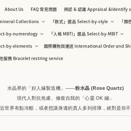
About Us
FAQ 常見問題
辨認 & 認識 Appraisal &Identify s
neral Collections
「款式」選品 Select-by-style
「顏色」
t-by-numerology
「人格 MBTI」選品 Select-by-MBIT
t-by-elements
國際購物與運送 International Order and Sh
racelet restring service
水晶界的「好人緣製造機」——
粉水晶 (Rose Quartz)
現代人對抗焦慮、修復自我的「心靈 OK 繃」
近世界有點冷酷，或者想讓身邊的貴人多到排隊，絕對是你