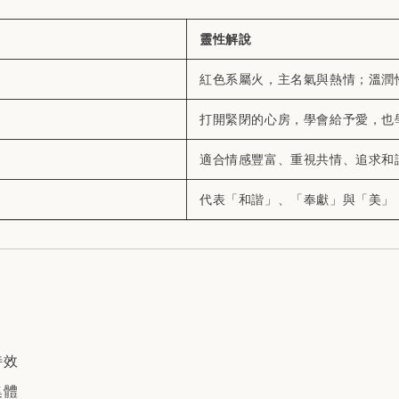
靈性解說
紅色系屬火，主名氣與熱情；溫潤
打開緊閉的心房，學會給予愛，也
適合情感豐富、重視共情、追求和
代表「和諧」、「奉獻」與「美」
特效
集體