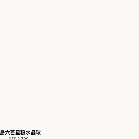
島六芒星粉水晶球
NT$ 3,790
Regular