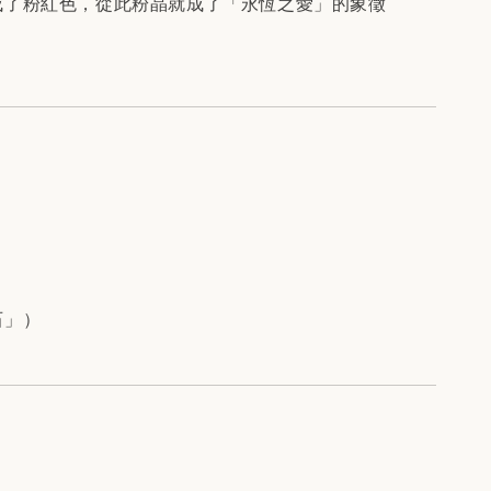
成了粉紅色，從此粉晶就成了「永恆之愛」的象徵
石」）