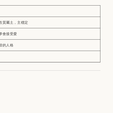
性質屬土，主穩定
學會接受愛
諧的人格