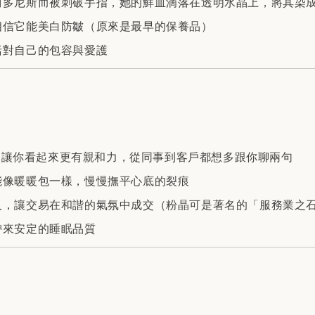
阿多尼斯而被刺破手指，她的鮮血滴落在透明水晶上，將其染
相信它能美白防皺（原來是最早的保養品）
括對自己的包容與愛護
讓你看起來更有親和力，從同事到客戶都想多跟你聊兩句
能像暖暖包一樣，慢慢撫平心底的裂痕
人，讓交易在和諧的氣氛中成交（粉晶可是著名的「服務業之
帶來安定的睡眠品質