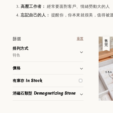
高壓工作者：
經常要面對客戶、情緒勞動大的人
忘記自己的人：
提醒你，你本來就很美，值得被
篩選
重置
售完
排列方式
特色
價格
有庫存 In Stock
消磁石類型 Demagnetizing Stone