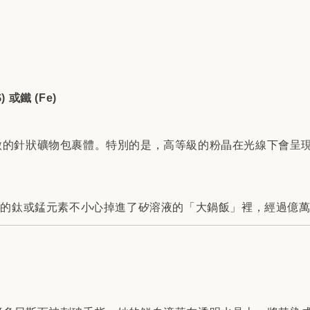
$
) 或鐵 (
Fe
)
針狀礦物包裹體。特別的是，高等級的粉晶在光線下會呈現「星光效
量的鈦或錳元素不小心掉進了矽溶液的「大鍋飯」裡，經過億