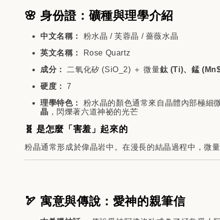
🌸 身份證：礦種與理學介紹
中文名稱：
粉水晶 / 芙蓉晶 / 薔薇水晶
英文名稱：
Rose Quartz
成分：
二氧化矽 (
SiO_2
) ＋ 微量
鈦 (
Ti
)、錳 (
Mn
硬度：
7
理學特色：
粉水晶的顏色通常來自晶體內部極細微的
晶
，閃爍著六道神祕的光芒
🧬 是怎麼「害羞」起來的
粉晶通常形成於偉晶岩中。在漫長的結晶過程中，微
🏹 寓意與傳說：愛神的親筆信