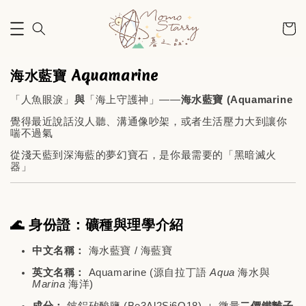
海水藍寶 Aquamarine
「人魚眼淚」
與
「海上守護神」——
海水藍寶 (Aquamarine
覺得最近說話沒人聽、溝通像吵架，或者生活壓力大到讓你
喘不過氣
從淺天藍到深海藍的夢幻寶石，是你最需要的「黑暗滅火
器」
🌊 身份證：礦種與理學介紹
中文名稱：
海水藍寶 / 海藍寶
英文名稱：
Aquamarine (源自拉丁語
Aqua
海水與
Marina
海洋)
成分：
鈹鋁矽酸鹽 (
Be3Al2Si6O18
) ＋ 微量
二價鐵離子