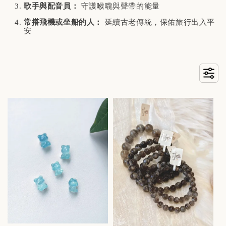
歌手與配音員：
守護喉嚨與聲帶的能量
常搭飛機或坐船的人：
延續古老傳統，保佑旅行出入平
安