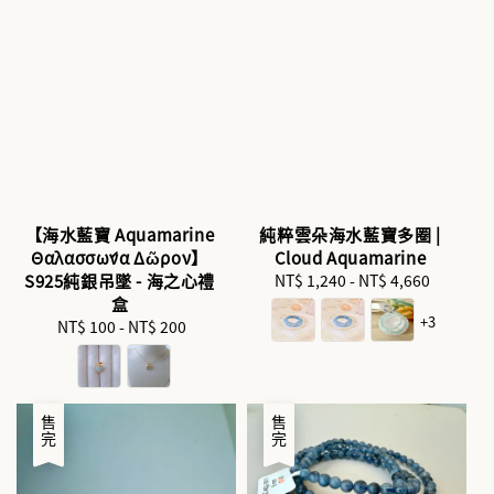
【海水藍寶 Aquamarine
純粹雲朵海水藍寶多圈 |
Θαλασσώνα Δῶρον】
Cloud Aquamarine
S925純銀吊墜 - 海之心禮
NT$ 1,240
-
Regular
NT$ 4,660
盒
price
+3
NT$ 100
-
Regular
NT$ 200
price
售完
售完