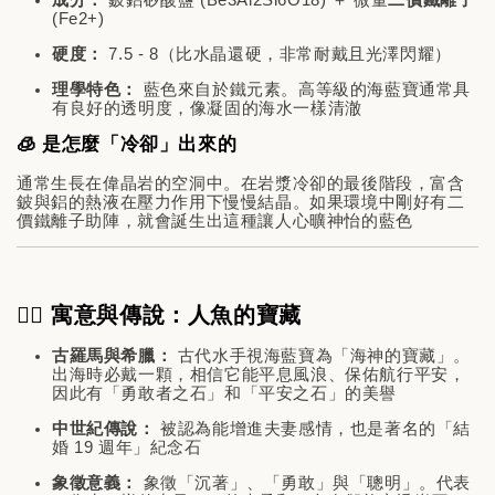
(
Fe2+
)
硬度：
7.5 - 8（比水晶還硬，非常耐戴且光澤閃耀）
理學特色：
藍色來自於鐵元素。高等級的海藍寶通常具
有良好的透明度，像凝固的海水一樣清澈
🧊 是怎麼「冷卻」出來的
通常生長在偉晶岩的空洞中。在岩漿冷卻的最後階段，富含
鈹與鋁的熱液在壓力作用下慢慢結晶。如果環境中剛好有二
價鐵離子助陣，就會誕生出這種讓人心曠神怡的藍色
🧜‍♀️ 寓意與傳說：人魚的寶藏
古羅馬與希臘：
古代水手視海藍寶為「海神的寶藏」。
出海時必戴一顆，相信它能平息風浪、保佑航行平安，
因此有「勇敢者之石」和「平安之石」的美譽
中世紀傳說：
被認為能增進夫妻感情，也是著名的「結
婚 19 週年」紀念石
象徵意義：
象徵「沉著」、「勇敢」與「聰明」。代表