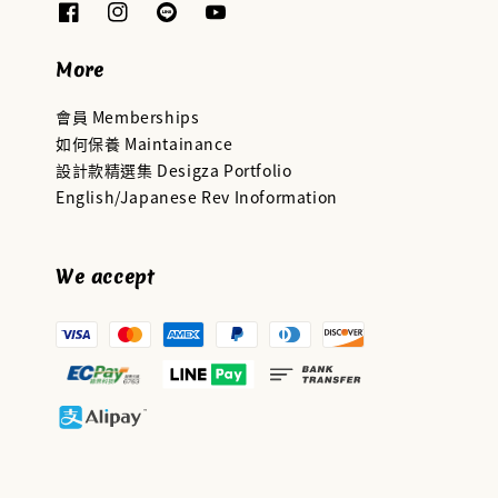
More
會員 Memberships
如何保養 Maintainance
設計款精選集 Desigza Portfolio
English/Japanese Rev Inoformation
We accept