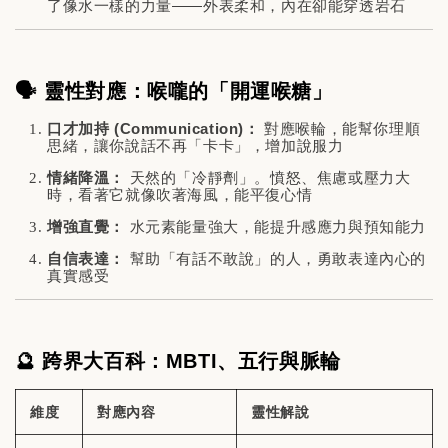
了像水一樣的力量——外表柔和，內在卻能穿透岩石
🗣️ 靈性對應：喉嚨的「開運喉糖」
口才加持 (Communication)：
對應喉輪，能幫你理順
思緒，讓你說話不再「卡卡」，增加說服力
情緒降溫：
天然的「冷靜劑」。憤怒、焦慮或壓力大
時，看著它就像吹著海風，能平復心情
增強直覺：
水元素能量強大，能提升感應力與預知能力
自信表達：
幫助「有話不敢說」的人，勇敢表達內心的
真實感受
🔮 跨界大百科：MBTI、五行與脈輪
維度
對應內容
靈性解說