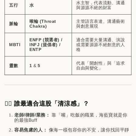
水主智，代表流動、溝通
五行
水
與源源不絕的財富
喉輪 (Throat
主管語言表達、溝通藝術
脈輪
Chakra)
與創意展現
ENFP (競選者) /
適合需要大量溝通、演說
MBTI
INFJ (提倡者) /
或需要源源不絕創意的人
ENTP
格
代表「開創性」與「追求
靈數
1
&
5
自由與變化」
🙋‍♂️ 誰最適合這股「清涼感」？
老師/律師/業務：
靠「嘴」吃飯的職業，海藍寶就是你
的最強Buff
容易焦慮的人：
像海一樣包容你的不安，讓你找回平靜