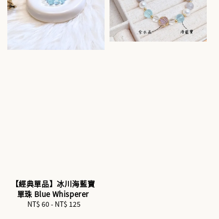
【經典單品】冰川海藍寶
單珠 Blue Whisperer
NT$ 60
-
NT$ 125
Regular
price