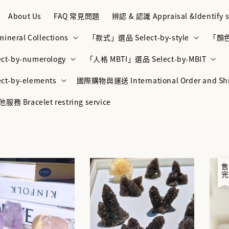
About Us
FAQ 常見問題
辨認 & 認識 Appraisal &Identify s
neral Collections
「款式」選品 Select-by-style
「顏色」
t-by-numerology
「人格 MBTI」選品 Select-by-MBIT
t-by-elements
國際購物與運送 International Order and Sh
racelet restring service
售