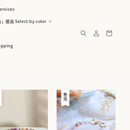
ervices
選品 Select-by-color
ipping
完
售完