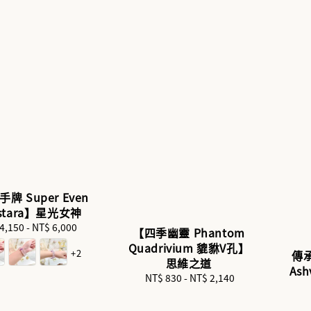
牌 Super Even
estara】星光女神
4,150
-
Regular
NT$ 6,000
【四季幽靈 Phantom
price
Quadrivium 貔貅V孔】
+2
傳承
思維之道
Ash
NT$ 830
-
NT$ 2,140
Regular
price