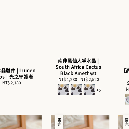
南非黑仙人掌水晶 |
South Africa Cactus
晶雕件 | Lumen
【高
Black Amethyst
stos｜光之守護者
NT$ 1,280
-
Regular
NT$ 2,520
NT$ 2,180
Regular
price
price
N
+5
售完
售