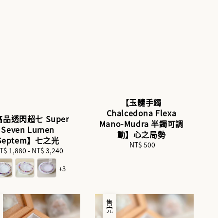
【玉髓手鐲
Chalcedona Flexa
品透閃超七 Super
Mano-Mudra 半鐲可調
Seven Lumen
動】心之局勢
Septem】七之光
NT$ 500
Regular
T$ 1,880
-
Regular
NT$ 3,240
price
price
+3
完
售完