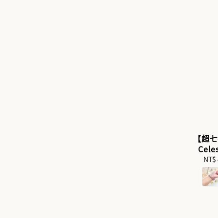
【超七手
Cel
NT$ 