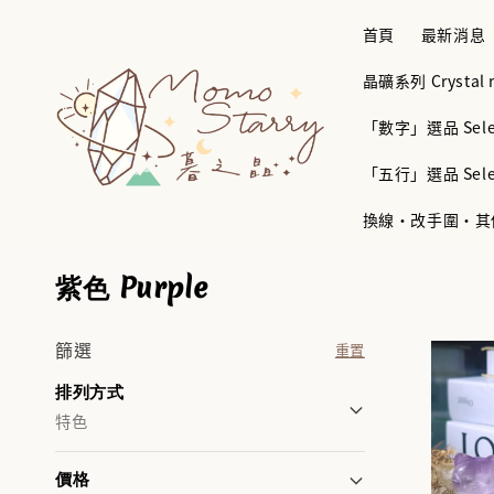
首頁
最新消息
晶礦系列 Crystal mi
「數字」選品 Selec
「五行」選品 Selec
換線・改手圍・其他服務 B
紫色 Purple
篩選
重置
排列方式
特色
價格