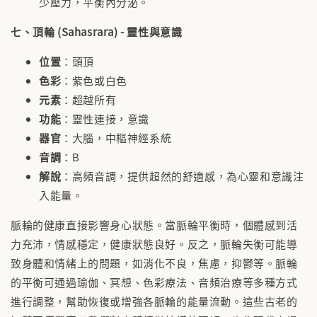
少壓力，平衡內分泌。
七、頂輪 (Sahasrara) - 靈性與意識
位置
：頭頂
色彩
：紫色或白色
元素
：超越所有
功能
：靈性連接，意識
器官
：大腦，中樞神經系統
音調
：B
解說
：高頻音調，提供超然的舒適感，為心靈和意識注
入能量。
脈輪的健康直接影響身心狀態。當脈輪平衡時，個體感到活
力充沛，情感穩定，健康狀態良好。反之，脈輪失衡可能導
致身體和情緒上的問題，如消化不良，焦慮，抑鬱等。脈輪
的平衡可通過瑜伽、冥想、色彩療法、音頻治療等多種方式
進行調整，幫助恢復或增強各脈輪的能量流動。這些古老的