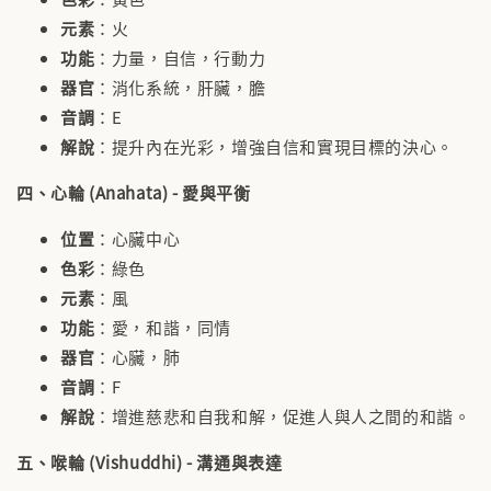
元素
：火
功能
：力量，自信，行動力
器官
：消化系統，肝臟，膽
音調
：E
解說
：提升內在光彩，增強自信和實現目標的決心。
四、心輪 (Anahata) - 愛與平衡
位置
：心臟中心
色彩
：綠色
元素
：風
功能
：愛，和諧，同情
器官
：心臟，肺
音調
：F
解說
：增進慈悲和自我和解，促進人與人之間的和諧。
五、喉輪 (Vishuddhi) - 溝通與表達