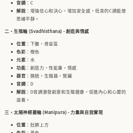
音調
：C
解說
：增強信心和決心，增加安全感，低音的C調能使
思緒平靜。
二、生殖輪 (Svadhisthana) - 創造與情感
位置
：下腹，骨盆區
色彩
：橙色
元素
：水
功能
：創造力，性能量，情感
器官
：膀胱，生殖器，腎臟
音調
：D
解說
：D音調激發創意和生殖健康，促進內心和心靈的
滋養。
三、太陽神經叢輪 (Manipura) - 力量與自我實現
位置
：肚臍上方
色彩
：黃色