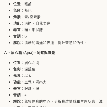
位置
：喉部
色彩
：藍色
元素
：音/空元素
功能
：溝通，自我表達
器官
：喉，甲狀腺
音調
：G
解說
：清晰的溝通和表達，提升智慧和悟性。
六、眉心輪 (Ajna) - 洞察與直覺
位置
：眉心之間
色彩
：深藍色
元素
：以太
功能
：直覺，洞察力
器官
：眼睛，腦
音調
：A
解說
：聚集信息的中心，分析複雜情感和生理反應，減