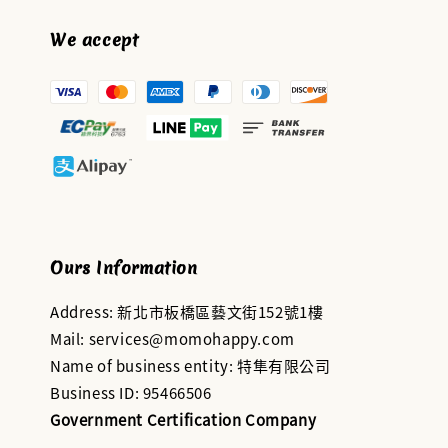
We accept
Ours Information
Address: 新北市板橋區藝文街152號1樓
Mail: services@momohappy.com
Name of business entity: 特隼有限公司
Business ID: 95466506
Government Certification Company