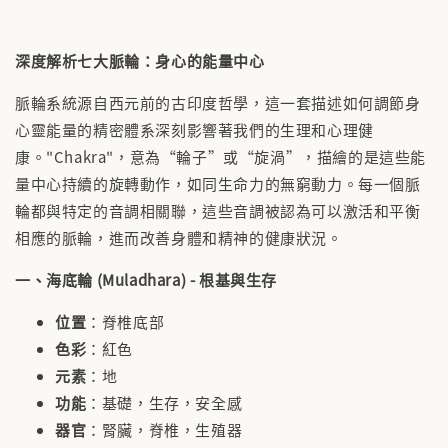
深度解析七大脈輪：身心的能量中心
脈輪系統源自西元前的古印度哲學，這一套描述如何調節身
心靈能量的精密體系深刻影響著我們的生理和心理健
康。"Chakra"，意為“輪子”或“旋渦”，描繪的是這些能
量中心持續的旋轉動作，如同生命力的無窮動力。每一個脈
輪都與特定的音調相關聯，這些音調被認為可以激活和平衡
相應的脈輪，進而改善身體和精神的健康狀況。
一、海底輪 (Muladhara) - 根基與生存
位置
：脊椎底部
色彩
：紅色
元素
：地
功能
：基礎，生存，安全感
器官
：腎臟，脊椎，生殖器