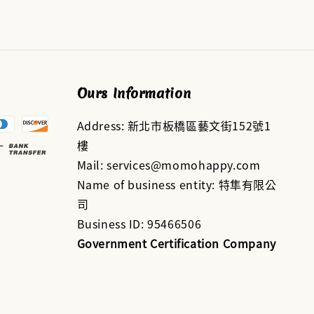
Ours Information
Address: 新北市板橋區藝文街152號1
樓
Mail: services@momohappy.com
Name of business entity: 特隼有限公
司
Business ID: 95466506
Government Certification Company