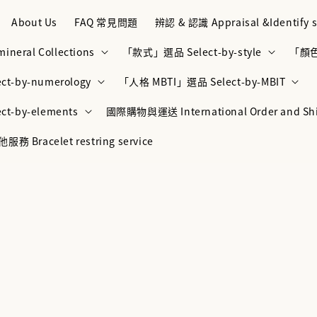
About Us
FAQ 常見問題
辨認 & 認識 Appraisal &Identify s
neral Collections
「款式」選品 Select-by-style
「顏色」
t-by-numerology
「人格 MBTI」選品 Select-by-MBIT
t-by-elements
國際購物與運送 International Order and Sh
racelet restring service