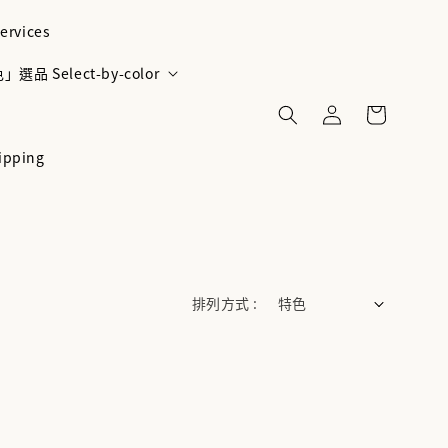
ervices
選品 Select-by-color
ipping
排列方式 :