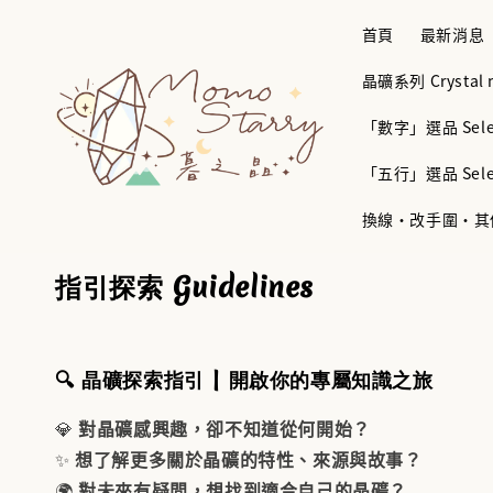
首頁
最新消息
晶礦系列 Crystal mi
「數字」選品 Selec
「五行」選品 Selec
換線・改手圍・其他服務 B
指引探索 Guidelines
🔍 晶礦探索指引 | 開啟你的專屬知識之旅
💎
對晶礦感興趣，卻不知道從何開始？
✨
想了解更多關於晶礦的特性、來源與故事？
🌍
對未來有疑問，想找到適合自己的晶礦？