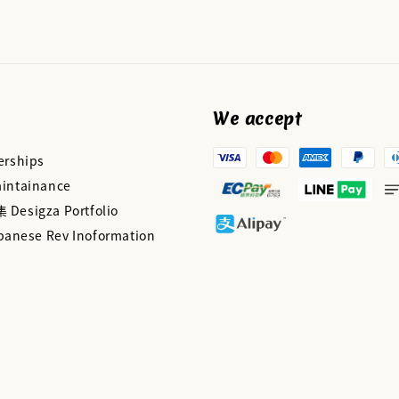
We accept
rships
ntainance
esigza Portfolio
panese Rev Inoformation