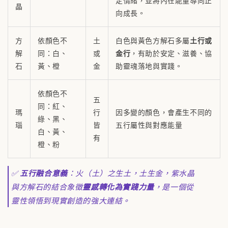
定情緒，並將內在能量導向正
晶
向成長。
方
依顏色不
土
白色與黃色方解石多屬
土行或
解
同：白、
或
金行
，有助於安定、滋養、協
石
黃、橙
金
助靈魂落地與實踐。
依顏色不
五
同：紅、
瑪
行
因多變的顏色，會產生不同的
綠、黑、
瑙
皆
五行屬性與對應能量
白、黃、
有
橙、粉
✅
五行融合意義
：火（土）之生土，土生金，紫水晶
與方解石的結合象徵
靈感轉化為實踐力量
，是一個從
靈性領悟到現實創造的強大連結。