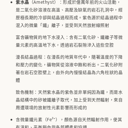
紫水晶
（Amethyst）：形成於億萬年前的火山活動，
是二氧化矽溶液在高溫、高壓及缺氧的岩石孔洞中，經
歷極長期的冷卻與結晶過程而成。紫色源於結晶過程中
混入的微量「鐵」離子，並受到天然放射線照射
富含礦物質的地下水浸入：含有二氧化矽、鐵離子等微
量元素的高溫地下水，透過岩石裂隙滲入這些空腔
漫長結晶過程：在漫長的地質年代中，隨著溫度的下降
和壓力的變化，礦物質從溶液中飽和析出。二氧化矽附
著在岩石空腔壁上，由外向內慢慢結晶為六角柱狀的晶
體
致色機制：天然紫水晶的紫色並非單純因為鐵，而是水
晶結構中的矽被鐵離子取代，加上受到天然輻射，來自
周遭環境的放射性元素影響而形成的
含微量鐵元素（Fe³⁺），顏色源自天然輻射作用，使其
有溫和、平衡腦內與各部體柔和協調