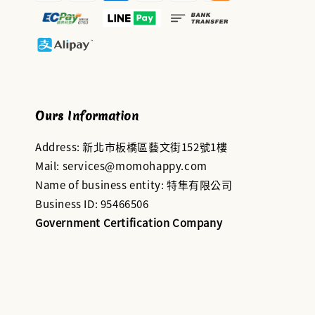
Ours Information
Address: 新北市板橋區藝文街152號1樓
Mail: services@momohappy.com
Name of business entity: 特隼有限公司
Business ID: 95466506
Government Certification Company