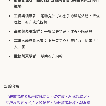
運勢
主管與領導者：
幫助提升得心應手的磁場效應，增強
理性，提升決策智慧
高壓與失眠族群：
平撫緊張情緒，改善睡眠品質
尋求人緣與貴人者：
提升智慧與社交能力，招來「貴
人」運
靈修與冥想者：
幫助提升頂輪
🔮
綜合語
「是古老的老祖宗智慧結合，從中醫、命理到風水，
從西方到東方的古文明智慧，協助穩固能場，開啟穩