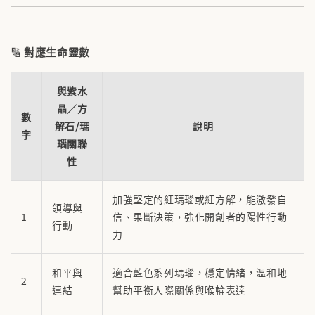
🔢
對應生命靈數
與紫水
晶／方
數
解石/瑪
說明
字
瑙關聯
性
加強堅定的紅瑪瑙或紅方解，能激發自
領導與
1
信、果斷決策，強化開創者的陽性行動
行動
力
和平與
適合藍色系列瑪瑙，穩定情緒，溫和地
2
連結
幫助平衡人際關係與喉輪表達