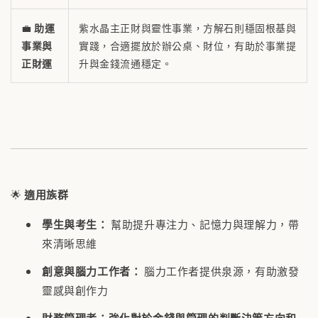
💼
助運
紫水晶主正財與靈性事業，方解石則穩固根基與
事業與
實踐，合適擺放於辦公桌、財位，有助於事業提
正財運
升與金錢流通穩定。
🌟
適用族群
學生與考生：
幫助提升專注力、記憶力與理解力，帶
來清晰思維
創意與腦力工作者：
腦力工作者提供泉源，有助激發
靈感與創作力
財務管理者
：
強化對於金錢與管理的判斷決策方向和