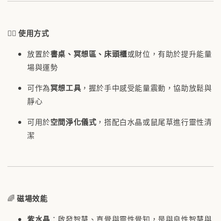
🧘‍♀️
使用方式
放置於
書桌、冥想區、床頭櫃
或財位，有助於提升能量
場與運勢
可作為
冥想工具
，握於手中感受能量震動，協助放鬆與
靜心
可用於
空間淨化儀式
，搭配白水晶或鼠尾草進行靈性清
潔
🌈
磁場效能
紫水晶
：啟發智慧、直覺與靈性覺知，是與良性智慧與