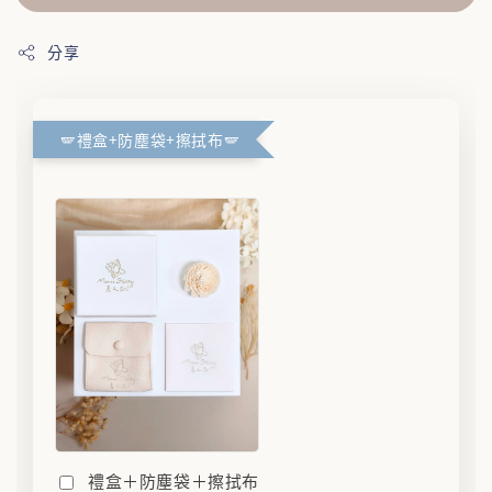
分享
🪽禮盒+防塵袋+擦拭布🪽
禮盒＋防塵袋＋擦拭布