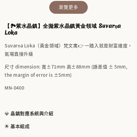
瀏覽更多
【🏞️紫水晶鎮】全拋紫水晶鎮黃金領域 Suvarṇa
Loka
Suvarṇa Loka（黃金領域）梵文寓👉 一踏入就是財富維度，
氣場直接升級
✨【水晶福袋】🔮 搶來的福袋沒中獎？水晶福
袋幫你翻盤💎能量UP💎
尺寸 dimension: 寬±71mm 高±88mm (誤差值 ± 5mm,
-
+
NT$ 388
the margin of error is ±5mm)
NT$ 488
MN-0400
加入購物車
💎
晶鎮對應系統與介紹
🌟
基本組成