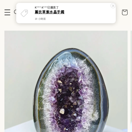
K*** K***
已購買了
薰衣草紫水晶手鐲
19 小時前