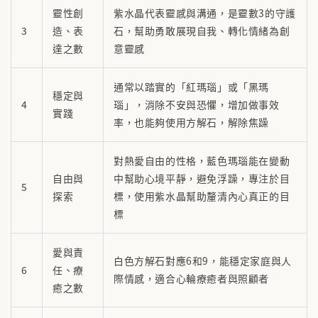
靈性創
紫水晶代表靈感與溝通，是靈數3的守護
3
造、表
石，幫助勇敢展現自我、轉化情緒為創
達之數
意靈感
通常以踏實的「紅瑪瑙」或「黑瑪
穩定與
4
瑙」，消除不安與恐懼，增加做事效
實踐
率，也能夠使用方解石，解除焦躁
對熱愛自由的性格，藍色瑪瑙能在變動
自由與
中幫助心境平靜，避免浮躁，專注於目
5
探索
標，使用紫水晶幫助釐清內心真正的目
標
愛與責
白色方解石對應6和9，能穩定家庭與人
6
任、療
際情感，適合心輪療癒者與照顧者
癒之數