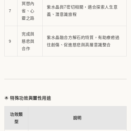
冥想內
紫水晶與7密切相關，適合探索人生意
7
省、心
義、潛意識旅程
靈之路
完成與
紫水晶融合方解石的特質，有助療癒過
9
慈悲與
往創傷、促進慈悲與高層意識整合
合作
🌟
特殊功效與靈性用途
功效類
說明
型