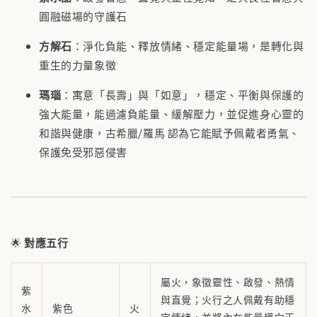
圓融磁場的守護石
方解石
：淨化負能、釋放情緒、穩定能量場，是轉化與
重生的力量象徵
瑪瑙
：寓意「長壽」與「如意」，穩定、平衡與保護的
強大能量，能過濾負能量、緩解壓力，並促進身心靈的
和諧與健康，古希臘/羅馬 認為它能賦予佩戴者勇氣、
保護免受邪惡侵害
🌟
對應五行
屬火，象徵靈性、啟發、熱情
紫
與直覺；火行之人佩戴有助穩
水
紫色
火