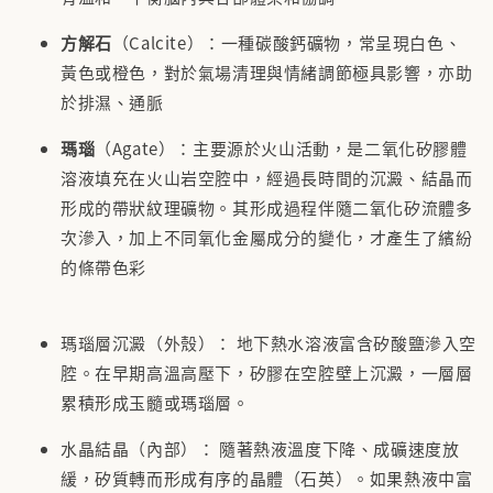
方解石
（Calcite）：一種碳酸鈣礦物，常呈現白色、
黃色或橙色，對於氣場清理與情緒調節極具影響，亦助
於排濕、通脈
瑪瑙
（Agate）：主要源於火山活動，是二氧化矽膠體
溶液填充在火山岩空腔中，經過長時間的沉澱、結晶而
形成的帶狀紋理礦物。其形成過程伴隨二氧化矽流體多
次滲入，加上不同氧化金屬成分的變化，才產生了繽紛
的條帶色彩
瑪瑙層沉澱（外殼）： 地下熱水溶液富含矽酸鹽滲入空
腔。在早期高溫高壓下，矽膠在空腔壁上沉澱，一層層
累積形成玉髓或瑪瑙層。
水晶結晶（內部）： 隨著熱液溫度下降、成礦速度放
緩，矽質轉而形成有序的晶體（石英）。如果熱液中富