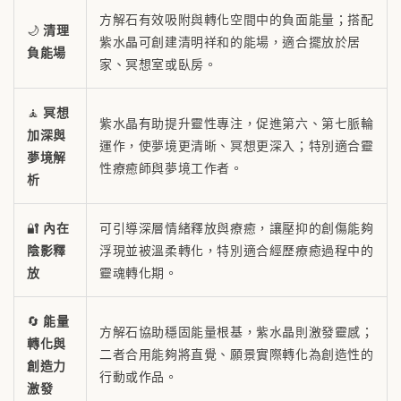
方解石有效吸附與轉化空間中的負面能量；搭配
🌙
清理
紫水晶可創建清明祥和的能場，適合擺放於居
負能場
家、冥想室或臥房。
🧘
冥想
紫水晶有助提升靈性專注，促進第六、第七脈輪
加深與
運作，使夢境更清晰、冥想更深入；特別適合靈
夢境解
性療癒師與夢境工作者。
析
🔐
內在
可引導深層情緒釋放與療癒，讓壓抑的創傷能夠
陰影釋
浮現並被溫柔轉化，特別適合經歷療癒過程中的
放
靈魂轉化期。
🔄
能量
方解石協助穩固能量根基，紫水晶則激發靈感；
轉化與
二者合用能夠將直覺、願景實際轉化為創造性的
創造力
行動或作品。
激發