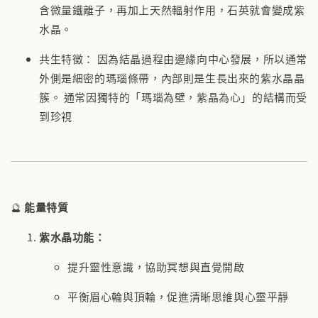
含微量鐵離子，再加上天然輻射作用，石英就會變成紫
水晶。
共生特徵： 因為結晶過程由邊緣向中心發展，所以通常
外側是細密的瑪瑙條帶，內部則是生長出來的紫水晶晶
簇。 通常因獨特的「瑪瑙為壁，紫晶為心」的結構而受
到珍視
🔮
能量特質
紫水晶功能：
提升靈性意識，協助冥想與直覺開啟
平衡眉心輪與頂輪，促進清晰思維與心靈平靜