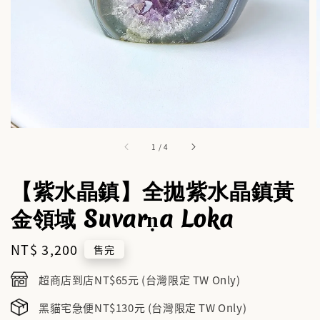
1
/
4
【紫水晶鎮】全拋紫水晶鎮黃
金領域 Suvarṇa Loka
Regular
NT$ 3,200
售完
price
超商店到店NT$65元 (台灣限定 TW Only)
黑貓宅急便NT$130元 (台灣限定 TW Only)