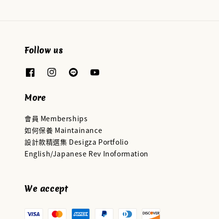
Follow us
More
會員 Memberships
如何保養 Maintainance
設計款精選集 Desigza Portfolio
English/Japanese Rev Inoformation
We accept