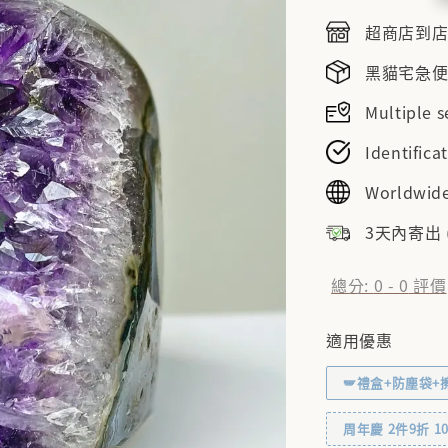
price
超商店到店NT
黑貓宅急便NT
Multiple
Identifi
Worldwide
3天內寄出
總分:
0
-
0
評價
適用優惠
🪽禮盒+防塵袋+
周年慶 2件9折 10% 