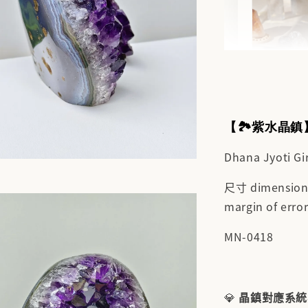
✨【水
搶來的
【🏞️紫水晶鎮
水晶福
能量UP
Dhana Jyo
NT$ 388
NT$ 488
尺寸 dimensio
margin of err
加
MN-0418
💎
晶鎮對應系統