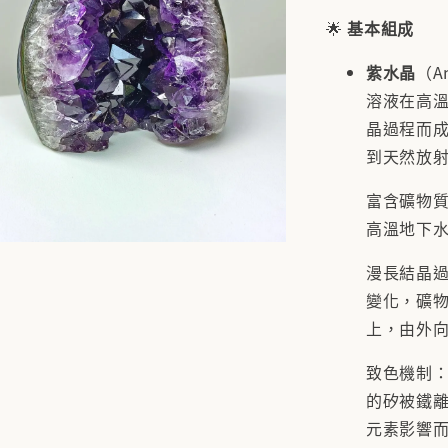
🌟
基本組成
紫水晶
（A
溶液在高
晶過程而
到天然放
富含礦物
高溫地下
漫長結晶
變化，礦
上，由外
致色機制
的矽被鐵
元素影響