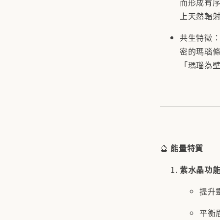
而形成有
上天然輻
共生特徵：
密的瑪瑙條
「瑪瑙為
🔮
能量特質
紫水晶功
提升
平衡