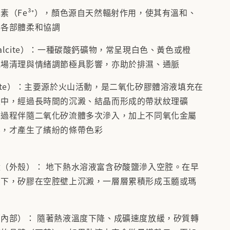
素（Fe³⁺），顏色源自天然輻射作用，使其有溫和、
與各部體柔和協調
alcite）：一種碳酸鈣礦物，常呈現白色、黃色或橙
氣場清理與情緒調節極具影響，亦助於排濕、通脈
ate）：主要源於火山活動，是二氧化矽膠體溶液填充在
腔中，經過長時間的沉澱、結晶而形成的帶狀紋理礦
成過程伴隨二氧化矽流體多次滲入，加上不同氧化金屬
化，才產生了繽紛的條帶色彩
（外殼）： 地下熱水溶液富含矽酸鹽滲入空腔。在早
壓下，矽膠在空腔壁上沉澱，一層層累積形成玉髓或瑪
內部）： 隨著熱液溫度下降、成礦速度放緩，矽質轉