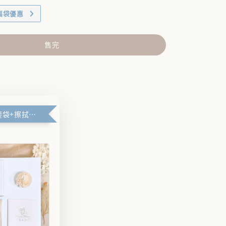
福袋優惠
售完
🪽禮盒+防塵袋+擦拭布🪽