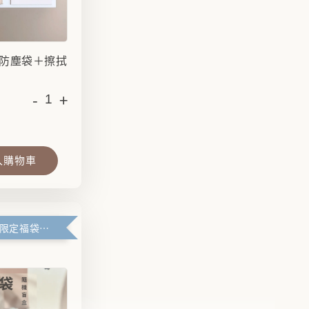
防塵袋＋擦拭
-
+
入購物車
滿99元官網限定福袋優惠