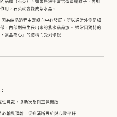
序的晶體（石英）。如果熱液中富含微量鐵離子，再加
射作用，石英就會變成紫水晶。
 因為結晶過程由邊緣向中心發展，所以通常外側是細
帶，內部則是生長出來的紫水晶晶簇。 通常因獨特的
壁，紫晶為心」的結構而受到珍視
能：
靈性意識，協助冥想與直覺開啟
眉心輪與頂輪，促進清晰思維與心靈平靜