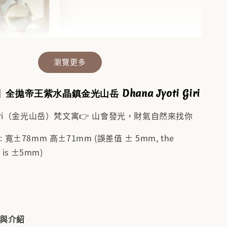
瀏覽更多
晶福袋】🔮
福袋沒中獎？
】全拋帝王紫水晶鎮金光山岳 Dhana Jyoti Giri
袋幫你翻盤💎
💎
ti Giri（金光山岳）梵文寓👉 山會發光，財氣自然來找你
-
+
n: 寬±78mm 高±71mm (誤差值 ± 5mm, the
or is ±5mm)
入購物車
與介紹