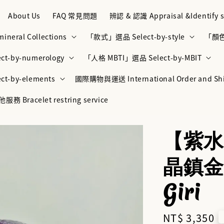
About Us
FAQ 常見問題
辨認 & 認識 Appraisal &Identify s
neral Collections
「款式」選品 Select-by-style
「顏色」
t-by-numerology
「人格 MBTI」選品 Select-by-MBIT
t-by-elements
國際購物與運送 International Order and Sh
racelet restring service
【紫水
晶鎮金光
Giri
Regular
NT$ 3,350