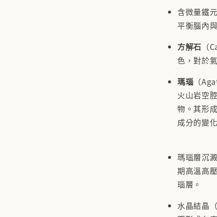
含微量鐵元
平衡腦內
方解石
（C
色，對於
瑪瑙
（Ag
火山岩空
物。其形
成分的變
瑪瑙層沉澱
期高溫高
瑙層。
水晶結晶（