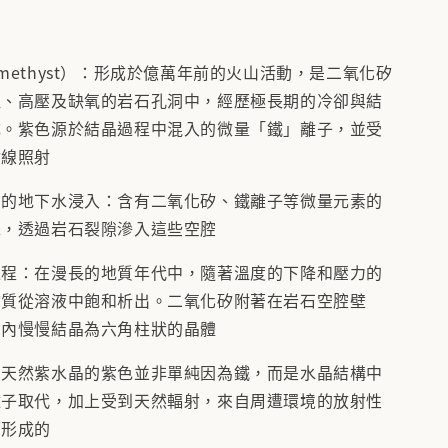
methyst）：形成於億萬年前的火山活動，是二氧化矽
溫、高壓及缺氧的岩石孔洞中，經歷極長期的冷卻與結
成。紫色源於結晶過程中混入的微量「鐵」離子，並受
射線照射
質的地下水浸入：含有二氧化矽、鐵離子等微量元素的
水，透過岩石裂隙滲入這些空腔
過程：在漫長的地質年代中，隨著溫度的下降和壓力的
物質從溶液中飽和析出。二氧化矽附著在岩石空腔壁
向內慢慢結晶為六角柱狀的晶體
：天然紫水晶的紫色並非單純因為鐵，而是水晶結構中
離子取代，加上受到天然輻射，來自周遭環境的放射性
而形成的