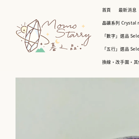
首頁
最新消息
晶礦系列 Crystal mi
「數字」選品 Selec
「五行」選品 Selec
換線・改手圍・其他服務 B