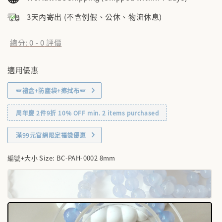
3天內寄出 (不含例假、公休、物流休息)
總分:
0
-
0
評價
適用優惠
🪽禮盒+防塵袋+擦拭布🪽
周年慶 2件9折 10% OFF min. 2 items purchased
滿99元官網限定福袋優惠
編號+大小 Size
: BC-PAH-0002 8mm