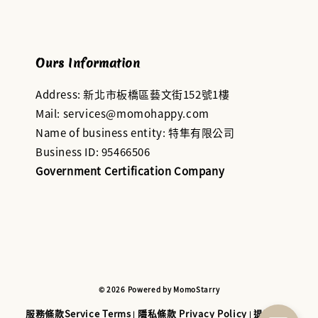
Ours Information
Address: 新北市板橋區藝文街152號1樓
Mail: services@momohappy.com
Name of business entity: 特隼有限公司
Business ID: 95466506
Government Certification Company
© 2026 Powered by MomoStarry
服務條款Service Terms
隱私條款 Privacy Policy
退款與退
|
|