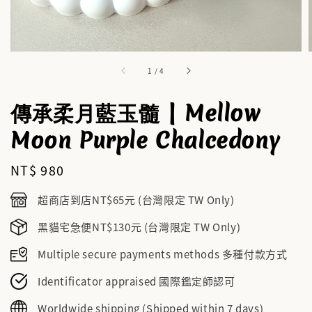
1
/
4
傳承柔月藍玉髓 | Mellow
Moon Purple Chalcedony
Regular
NT$ 980
price
超商店到店NT$65元 (台灣限定 TW Only)
黑貓宅急便NT$130元 (台灣限定 TW Only)
Multiple secure payments methods 多種付款方式
Identificator appraised 國際鑑定師認可
Worldwide shipping (Shipped within 7 days)