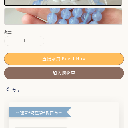
數量
直接購買 Buy It Now
加入購物車
分享
🪽禮盒+防塵袋+擦拭布🪽