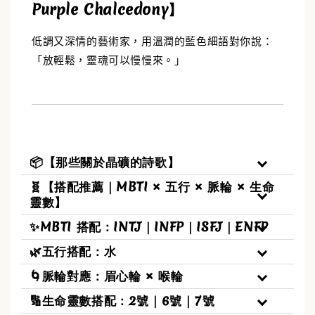
✨【水晶福袋】🔮 搶來的福袋沒中獎？水晶福
Purple Chalcedony】
袋幫你翻盤💎能量UP💎
-
+
低調又深情的藝術家，用溫潤的藍色細語對你說：
NT$ 388
NT$ 488
「放輕鬆，靈魂可以慢慢來。」
加入購物車
📦【那些關於晶礦的詩歌】
🧬【搭配推薦｜MBTI × 五行 × 脈輪 × 生命
靈數】
✨MBTI 搭配：INTJ｜INFP｜ISFJ｜ENFP
🌿五行搭配：水
🌀脈輪對應：眉心輪 × 喉輪
🔢生命靈數搭配：2號｜6號｜7號