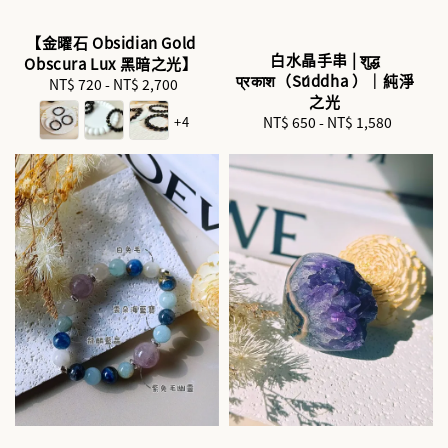
【金曜石 Obsidian Gold
白水晶手串 | शुद्ध
Obscura Lux 黑暗之光】
प्रकाश（Śuddha ）｜純淨
NT$ 720
-
NT$ 2,700
Regular
之光
price
+4
NT$ 650
-
NT$ 1,580
Regular
price