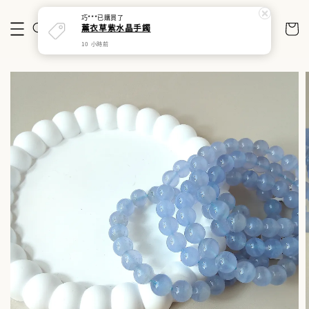
巧***
已購買了
薰衣草紫水晶手鐲
10 小時前