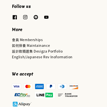
Follow us
More
會員 Memberships
如何保養 Maintainance
設計款精選集 Desigza Portfolio
English/Japanese Rev Inoformation
We accept