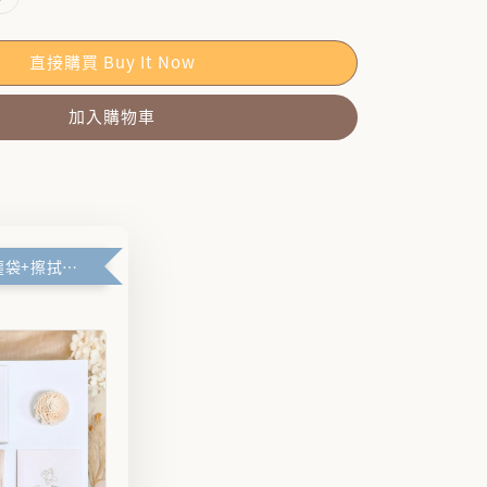
直接購買 Buy It Now
加入購物車
🪽禮盒+防塵袋+擦拭布🪽