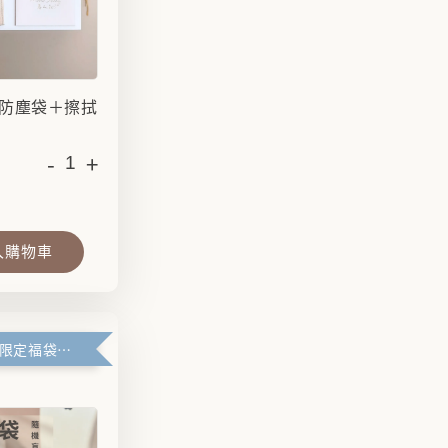
防塵袋＋擦拭
-
+
入購物車
滿99元官網限定福袋優惠