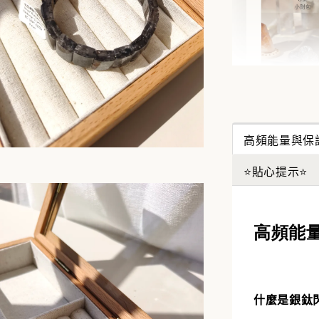
✨【水
搶來的
高頻能量與保
水晶福
能量UP
⭐貼心提示⭐
NT$ 388
NT$ 488
高頻能
加
什麼是銀鈦