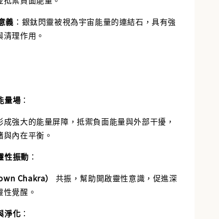
意義
：銀鈦閃靈被視為宇宙能量的連結石，具有強
與清理作用。
能量場
：
形成強大的能量屏障，抵禦負面能量與外部干擾，
緒與內在平衡。
靈性振動
：
wn Chakra）
共振，幫助開啟靈性意識，促進深
靈性覺醒。
與淨化
：