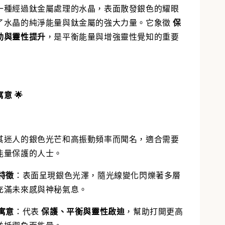
一種經過鈦金屬處理的水晶，表面散發銀色的耀眼
了水晶的純淨能量與鈦金屬的強大力量。它象徵
保
動與靈性提升
，是平衡能量與增強靈性覺知的重要
意 🌟
其迷人的銀色光芒和高振動頻率而聞名，適合需要
能量保護的人士。
特徵
：表面呈現銀色光澤，隨光線變化閃爍著多層
充滿未來感與神秘氣息。
寓意
：代表
保護、平衡與靈性啟迪
，幫助打開更高
並抵禦負面能量。