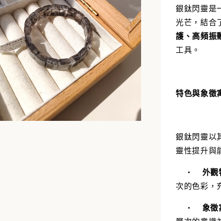
銀鈦閃靈是
光芒，結合
護、高頻振
工具。
特色與象徵寓
銀鈦閃靈以
靈性提升與
•
外觀
次的色彩，
•
象徵
層次的意識