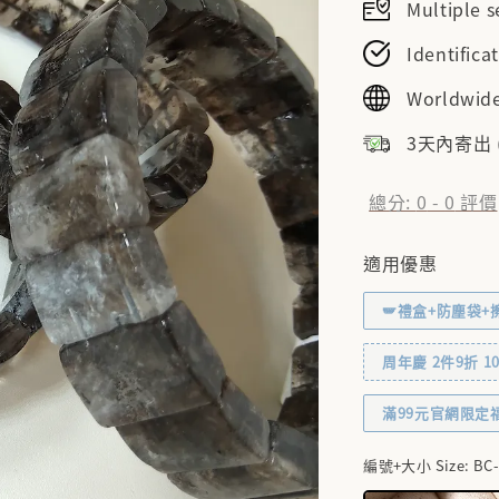
Multiple
Identifi
Worldwide
3天內寄出
總分:
0
-
0
評價
適用優惠
🪽禮盒+防塵袋+
周年慶 2件9折 10% 
滿99元官網限定
編號+大小 Size
: BC