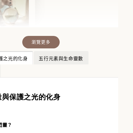
瀏覽更多
晶福袋】🔮
福袋沒中獎？
護之光的化身
五行元素與生命靈數
袋幫你翻盤💎
💎
-
+
量與保護之光的化身
入購物車
閃靈？