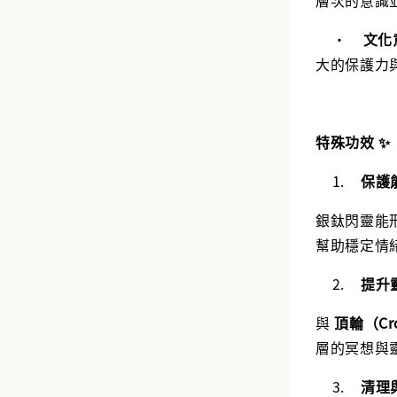
•
文化
大的保護力
特殊功效 ✨
1.
保護
銀鈦閃靈能
幫助穩定情
2.
提升
與
頂輪（Cro
層的冥想與
3.
清理