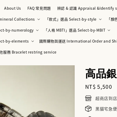
About Us
FAQ 常見問題
辨認 & 認識 Appraisal &Identify s
neral Collections
「款式」選品 Select-by-style
「顏色」
t-by-numerology
「人格 MBTI」選品 Select-by-MBIT
t-by-elements
國際購物與運送 International Order and Sh
racelet restring service
高品銀
Regular
NT$ 5,500
price
超商店到店NT
黑貓宅急便NT