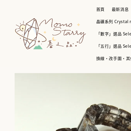
首頁
最新消息
晶礦系列 Crystal mi
「數字」選品 Selec
「五行」選品 Selec
換線・改手圍・其他服務 B