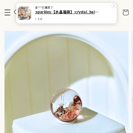
余***
已購買了
:sparkles:【水晶福袋】:crystal_ball: 搶來的福袋沒中獎？水晶福袋幫你翻盤:gem:能量UP:gem:
1 天前