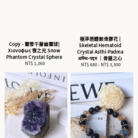
極淨透體骸骨膠花 |
Copy - 靈雪千層幽靈球|
Skeletal Hematoid
Χιονόφως 雪之光 Snow
Crystal Asthi-Padma
Phantom Crystal Sphere
अस्थि-पद्म ｜骨蓮之心
NT$ 1,360
Regular
NT$ 680
-
NT$ 3,300
Regular
price
price