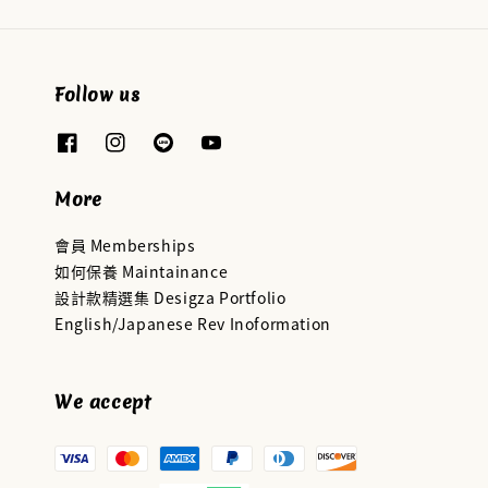
Follow us
More
會員 Memberships
如何保養 Maintainance
設計款精選集 Desigza Portfolio
English/Japanese Rev Inoformation
We accept