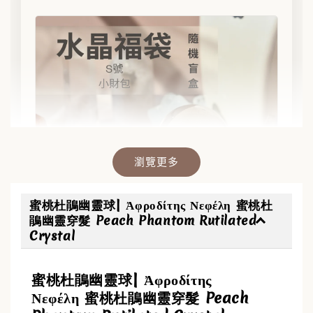
瀏覽更多
蜜桃杜鵑幽靈球| Ἀφροδίτης Νεφέλη 蜜桃杜
鵑幽靈穿髮 Peach Phantom Rutilated
Crystal
✨【水晶福袋】🔮 搶來的福袋沒中獎？水晶福
蜜桃杜鵑幽靈球| Ἀφροδίτης
袋幫你翻盤💎能量UP💎
Νεφέλη 蜜桃杜鵑幽靈穿髮 Peach