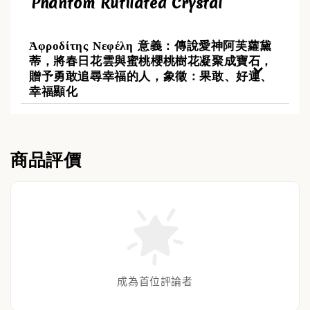
-
+
Phantom Rutilated Crystal
NT$ 388
NT$ 488
Ἀφροδίτης Νεφέλη 意義：傳說愛神阿芙蘿黛
蒂，將春日花雲與蜜桃櫻桃樹花凝聚成寶石，
加入購物車
贈予勇敢追尋幸福的人，象徵：果敢、好運、
幸福顯化
商品評價
成為首位評論者