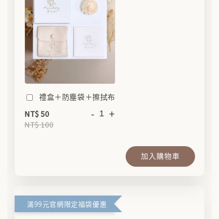
禮盒＋防塵袋＋擦拭布
-
+
NT$ 50
NT$ 100
加入購物車
滿99元官網限定福袋優惠