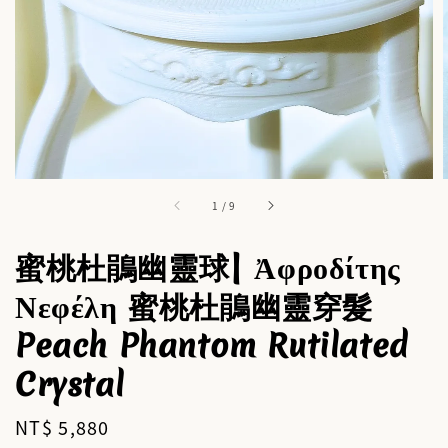
1
/
9
蜜桃杜鵑幽靈球| Ἀφροδίτης
Νεφέλη 蜜桃杜鵑幽靈穿髮
Peach Phantom Rutilated
Crystal
Regular
NT$ 5,880