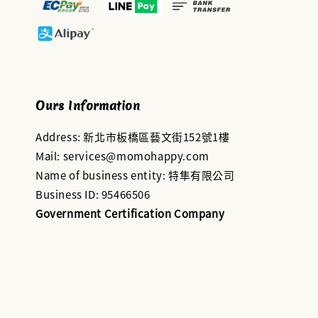
Ours Information
Address: 新北市板橋區藝文街152號1樓
Mail: services@momohappy.com
Name of business entity: 特隼有限公司
Business ID: 95466506
Government Certification Company