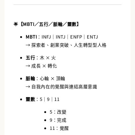
🌟【MBTI／五行／脈輪／靈數】
MBTI
：INFJ｜INTJ｜ENFP｜ENTJ
→ 探索者、創業突破、人生轉型型人格
五行
：木 × 火
→ 成長 × 轉化
脈輪
：心輪 × 頂輪
→ 自我內在的覺醒與連結高層意識
靈數
：5｜9｜11
5：改變
9：完成
11：覺醒