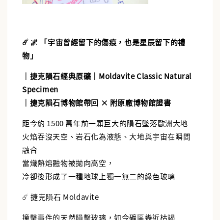
☄️ 🌌 「宇宙曾經留下的傷痕，也是星辰留下的禮
物」
｜捷克隕石經典原礦｜Moldavite Classic Natural
Specimen
｜捷克隕石博物館帶回 × 附原廠博物館證書
距今約 1500 萬年前一顆巨大的隕石墜落歐洲大地
火焰吞沒天空、岩石化為液態、大地與宇宙在瞬間
融合
當熾熱熔融物被拋向高空，
冷卻後形成了一種地球上獨一無二的綠色玻璃
☄️ 捷克隕石 Moldavite
撞擊事件的天然隕擊玻璃，如今礦區幾近枯竭