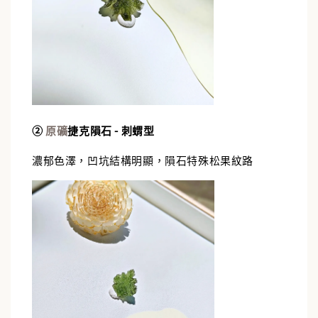
②
原礦
捷克隕石 - 刺蝟型
濃郁色澤，凹坑結構明顯，隕石特殊松果紋路