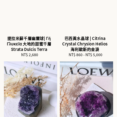
提拉米蘇千層幽靈球| Γῆ
巴西黃水晶球 | Citrina
Γλυκεῖα 大地的甜蜜千層
Crystal Chrysion Helios
Strata Dulcis Terra
海利歐斯的金淚
NT$ 2,680
Regular
NT$ 860
-
NT$ 5,000
Regular
price
price