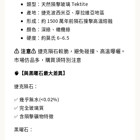
類型：天然隕擊玻璃 Tektite
產地：捷克波西米亞、摩拉維亞地區
形成：約 1500 萬年前隕石撞擊高溫熔融
顏色：深綠、橄欖綠
硬度：約莫氏 6–6.5
⚠️ 注意⚠️
捷克隕石較脆，避免碰撞、高溫曝曬。
市場仿品多，購買須特別注意
🧠【與黑曜石最大差異】
捷克隕石：
✅ 幾乎無水(<0.02%)
✅ 完全玻璃質
✅ 含隕擊礦物特徵
黑曜石：