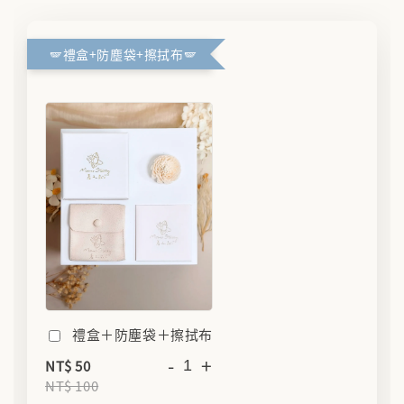
🪽禮盒+防塵袋+擦拭布🪽
禮盒＋防塵袋＋擦拭布
-
+
NT$ 50
NT$ 100