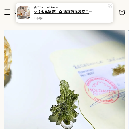
余***
added to cart
✨【水晶福袋】🔮 搶來的福袋沒中獎？水晶福袋幫你翻盤💎能量UP💎
7 小時前