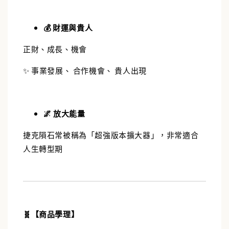
💰 財運與貴人
正財、成長、機會
✨ 事業發展、 合作機會、 貴人出現
🌌 放大能量
捷克隕石常被稱為「超強版本擴大器」，非常適合
人生轉型期
🧬【商品學理】