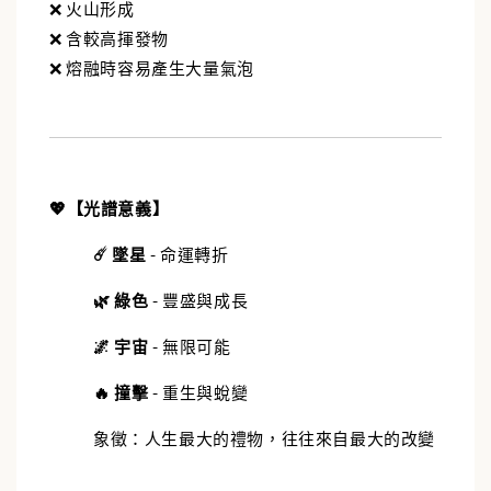
❌ 火山形成
❌ 含較高揮發物
❌ 熔融時容易產生大量氣泡
💖【光譜意義】
☄️ 墜星
- 命運轉折
🌿 綠色
- 豐盛與成長
🌌 宇宙
- 無限可能
🔥 撞擊
- 重生與蛻變
象徵：人生最大的禮物，往往來自最大的改變