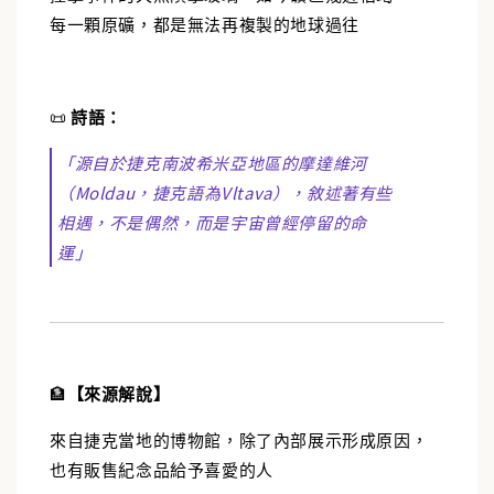
每一顆原礦，都是無法再複製的地球過往
📜
詩語：
「源自於捷克南波希米亞地區的摩達維河
（Moldau，捷克語為Vltava），敘述著有些
相遇，不是偶然，而是宇宙曾經停留的命
運」
🏦
【來源解說】
來自捷克當地的博物館，除了內部展示形成原因，
也有販售紀念品給予喜愛的人