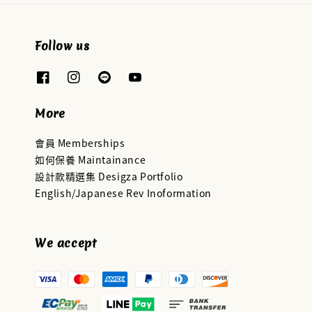
Follow us
More
會員 Memberships
如何保養 Maintainance
設計款精選集 Desigza Portfolio
English/Japanese Rev Inoformation
We accept