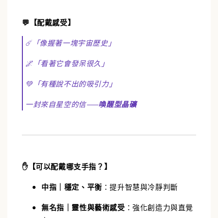
💬【配戴感受】
☄️「像握著一塊宇宙歷史」
🌌「看著它會發呆很久」
💚「有種說不出的吸引力」
一封來自星空的信——
喚醒型晶礦
✋【可以配戴哪支手指？】
中指｜穩定、平衡
：提升智慧與冷靜判斷
無名指｜靈性與藝術感受
：強化創造力與直覺