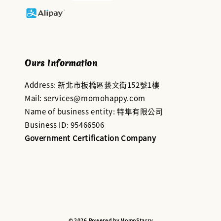
Ours Information
Address: 新北市板橋區藝文街152號1樓
Mail: services@momohappy.com
Name of business entity: 特隼有限公司
Business ID: 95466506
Government Certification Company
© 2026 Powered by MomoStarry