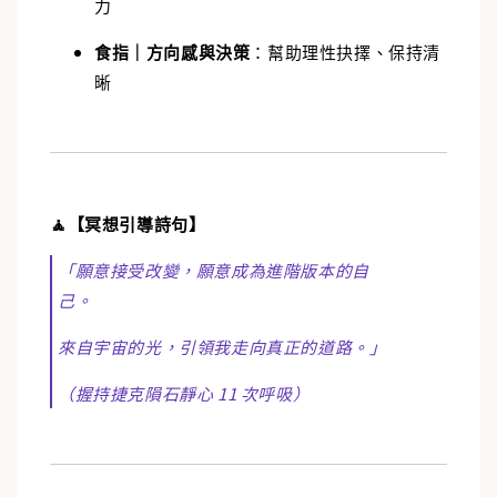
力
食指｜方向感與決策
：幫助理性抉擇、保持清
晰
🧘【冥想引導詩句】
「願意接受改變，願意成為進階版本的自
己。
來自宇宙的光，引領我走向真正的道路。」
（握持捷克隕石靜心 11 次呼吸）