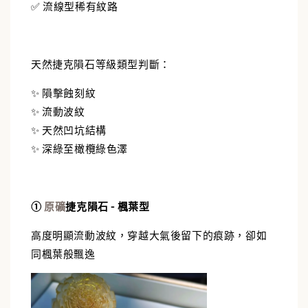
✅ 流線型稀有紋路
天然捷克隕石等級類型判斷：
✨ 隕擊蝕刻紋
✨ 流動波紋
✨ 天然凹坑結構
✨ 深綠至橄欖綠色澤
①
原礦
捷克隕石 - 楓葉型
高度明顯流動波紋，穿越大氣後留下的痕跡，卻如
同楓葉般飄逸