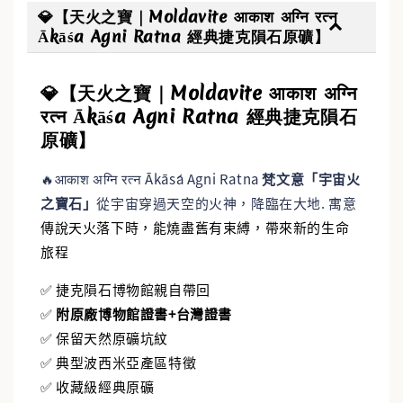
💎【天火之寶｜Moldavite आकाश अग्नि रत्न
Ākāśa Agni Ratna 經典捷克隕石原礦】
💎【天火之寶｜Moldavite आकाश अग्नि
✨【水晶福袋】🔮 搶來的福袋沒中獎？水晶福
रत्न Ākāśa Agni Ratna 經典捷克隕石
袋幫你翻盤💎能量UP💎
原礦】
-
+
NT$ 388
NT$ 488
🔥आकाश अग्नि रत्न Ākāśa Agni Ratna
梵文意「宇宙火
之寶石」
從宇宙穿過天空的火神，降臨在大地. 寓意
傳說天火落下時，能燒盡舊有束縛，帶來新的生命
加入購物車
旅程
✅ 捷克隕石博物館親自帶回
✅
附原廠博物館證書+台灣證書
✅ 保留天然原礦坑紋
✅ 典型波西米亞產區特徵
✅ 收藏級經典原礦