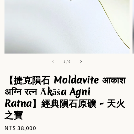
1
/
9
【捷克隕石 Moldavite आकाश
अग्नि रत्न Ākāśa Agni
Ratna】經典隕石原礦 - 天火
之寶
Regular
NT$ 38,000