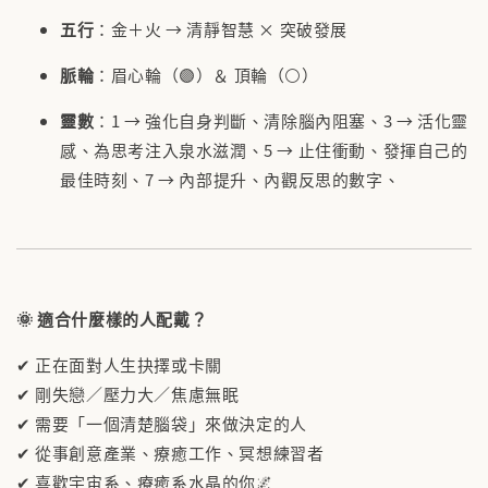
五行
：金＋火 → 清靜智慧 × 突破發展
脈輪
：眉心輪（🟣）＆ 頂輪（⚪）
靈數
：1 → 強化自身判斷、清除腦內阻塞、3 → 活化靈
感、為思考注入泉水滋潤、5 → 止住衝動、發揮自己的
最佳時刻、7 → 內部提升、內觀反思的數字、
🌞
適合什麼樣的人配戴？
✔ 正在面對人生抉擇或卡關
✔ 剛失戀／壓力大／焦慮無眠
✔ 需要「一個清楚腦袋」來做決定的人
✔ 從事創意產業、療癒工作、冥想練習者
✔ 喜歡宇宙系、療癒系水晶的你🌌