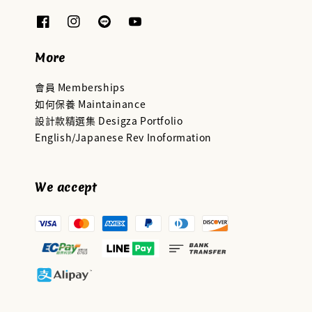
More
會員 Memberships
如何保養 Maintainance
設計款精選集 Desigza Portfolio
English/Japanese Rev Inoformation
We accept