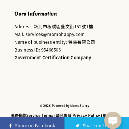
Ours Information
Address: 新北市板橋區藝文街152號1樓
Mail: services@momohappy.com
Name of business entity: 特隼有限公司
Business ID: 95466506
Government Certification Company
© 2026 Powered by MomoStarry
服務條款Service Terms
隱私條款 Privacy Policy
退款與退
|
|
貨政策 Refund and Return Policy
Share on Facebook
Share on Twitter