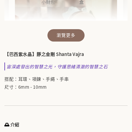
瀏覽更多
【巴西紫水晶】靜之金剛 Shanta Vajra
宙深處發出的智慧之光，守護思緒清澈的智慧之石
搭配：耳環、項鍊、手繩、手串
✨【水晶福袋】🔮 搶來的福袋沒中獎？水晶福
尺寸：6mm - 10mm
袋幫你翻盤💎能量UP💎
-
+
NT$ 388
NT$ 488
🌅
介紹
加入購物車