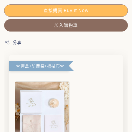
直接購買 Buy It Now
加入購物車
分享
🪽禮盒+防塵袋+擦拭布🪽