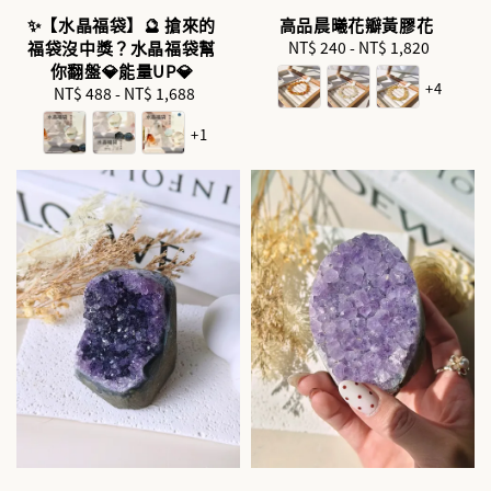
✨【水晶福袋】🔮 搶來的
高品晨曦花瓣黃膠花
福袋沒中獎？水晶福袋幫
NT$ 240
-
NT$ 1,820
Regular
你翻盤💎能量UP💎
price
+4
NT$ 488
-
NT$ 1,688
Regular
price
+1