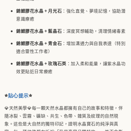
錦鯉
膠花
水晶
+ 月光石
：強化直覺、夢境記憶，協助潛
意識療癒
錦鯉
膠花
水晶
+ 藍晶石
：深度冥想輔助，清理情緒毒素
錦鯉
膠花
水晶
+ 青金石
：增加溝通力與自我表達（特別
適合靈性工作者）
錦鯉
膠花
水晶
+ 玫瑰石英
：加入柔和能量，讓紫水晶功
效更貼近日常療癒
⭐
貼心提示
⭐
💎天然美學💎每一顆天然水晶都擁有自己的故事和特徵，伴
隨冰裂、雲霧、礦缺、共生、色帶、雜質及紋理的自然現
象。這些是大自然的獨特印記，證明水晶寶石的純淨與真