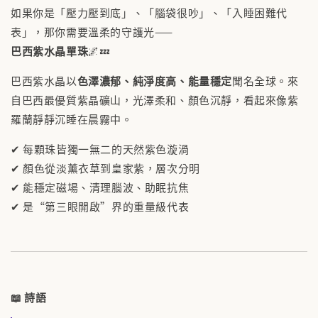
如果你是「壓力壓到底」、「腦袋很吵」、「入睡困難代
表」，那你需要溫柔的守護光——
巴西紫水晶單珠
🌌💤
巴西紫水晶以
色澤濃郁、純淨度高、能量穩定
聞名全球。來
自巴西最優質紫晶礦山，光澤柔和、顏色沉靜，看起來像紫
羅蘭靜靜沉睡在晨霧中。
✔ 每顆珠皆獨一無二的天然紫色漩渦
✔ 顏色從淡薰衣草到皇家紫，層次分明
✔ 能穩定磁場、清理腦波、助眠抗焦
✔ 是“第三眼開啟”界的重量級代表
📖
詩語