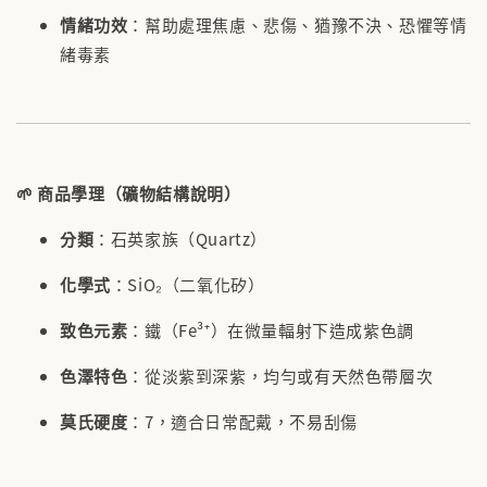
情緒功效
：幫助處理焦慮、悲傷、猶豫不決、恐懼等情
緒毒素
🌱
商品學理（礦物結構說明）
分類
：石英家族（Quartz）
化學式
：SiO₂（二氧化矽）
致色元素
：鐵（Fe³⁺）在微量輻射下造成紫色調
色澤特色
：從淡紫到深紫，均勻或有天然色帶層次
莫氏硬度
：7，適合日常配戴，不易刮傷