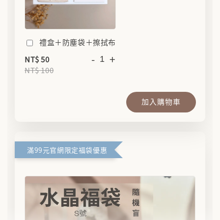
禮盒＋防塵袋＋擦拭布
-
+
NT$ 50
NT$ 100
加入購物車
滿99元官網限定福袋優惠