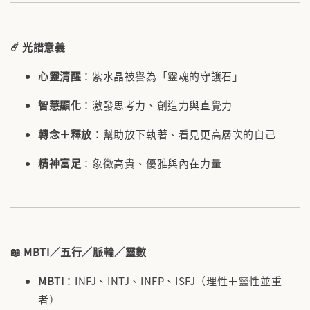
☄️ 光譜
意義
心靈清醒
：紫水晶被譽為「靈魂的守護石」
智慧顯化
：激發思考力、創造力與直覺力
轉念＋釋放
：幫助放下執著、看見更高層次的自己
精神富足
：象徵高貴、優雅與內在力量
📖
MBTI／五行／脈輪／靈數
MBTI
：INFJ、INTJ、INFP、ISFJ（理性＋靈性並重
者）