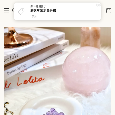
巧***
已購買了
薰衣草紫水晶手鐲
1 天前