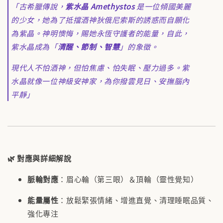
「古希臘傳說，
紫水晶 Amethystos
是一位傾國美麗
的少女，她為了抵擋酒神狄俄尼索斯的誘惑而自願化
為紫晶。神明懊悔，賜她永恆守護者的能量，自此，
紫水晶成為「
清醒、節制、智慧
」的象徵。
現代人不怕酒神，但怕焦慮、怕失眠、壓力過多。紫
水晶就像一位神級安神家，為你撥雲見日、安撫腦內
平靜」
🌿
對應與詳細解說
脈輪對應
：眉心輪（第三眼）＆頂輪（靈性覺知）
能量屬性
：放鬆緊張情緒、增進直覺、清理睡眠品質、
強化專注