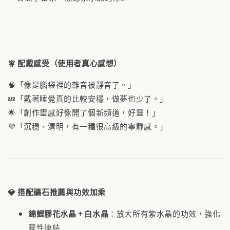
🧚
配戴感受（使用者真心感想）
🧠「像是腦袋裡的雜音被靜音了。」
💤「戴著睡覺真的比較安穩，做夢也少了。」
🌟「創作靈感好像開了個新頻道，好靈！」
💜「沉穩、清明，有一種很高級的寧靜感。」
💎 搭配礦石推薦與功效加乘
錦鯉膠花水晶 + 白水晶
：放大所有紫水晶的功效，強化
靈性連結