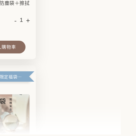
防塵袋＋擦拭
-
+
入購物車
滿99元官網限定福袋優惠