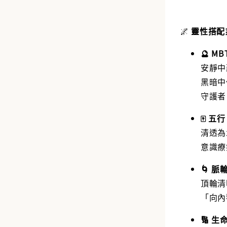
🌌
靈性搭配
🔮 MB
安靜中
黑暗中
守護者
🀄 五
清透為
意識療
🌀 
頂輪清
「向內
🔢 生