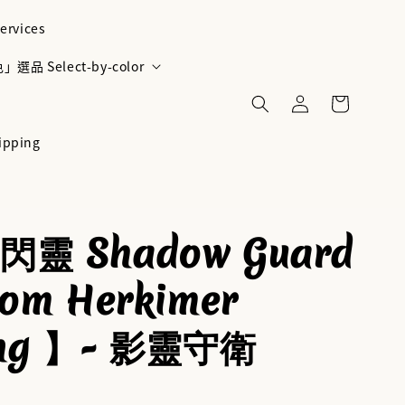
ervices
選品 Select-by-color
ipping
靈 Shadow Guard
om Herkimer
ing 】- 影靈守衛