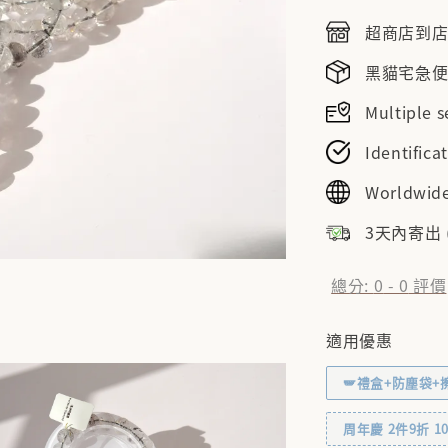
price
超商店到店NT
黑貓宅急便NT
Multiple
Identifi
Worldwide
3天內寄出
總分:
0
-
0
評價
適用優惠
🪽禮盒+防塵袋+
周年慶 2件9折 10% 