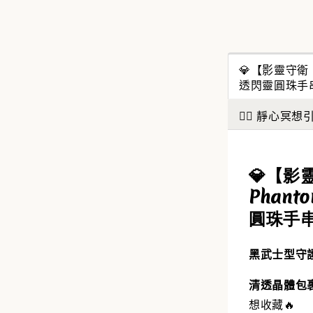
✨【水
搶來的
💎【影靈守衛｜Sh
水晶福
透閃靈圓珠手
能量UP
🧘‍♀️ 靜心冥
NT$ 388
NT$ 488
💎【影靈
加
Phanto
圓珠手
黑武士型守護
清透晶體包
想收藏🔥