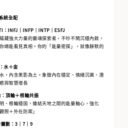
系統全配
TI：INFJ｜
INFP｜
INTP｜
ESFJ
蘊藏強大力量的靈魂探索者，不吵不鬧沉穩內斂，
你總能看見真相。你的「能量密探」，就像靜默的
行：水＋金
水，內含黑影為土。象徵內在穩定、情緒沉澱、潛
癒與智慧增長
脈輪：頂輪＋根輪共振
明、根輪穩固，連結天地之間的能量軸心，強化
觀照＋外在防禦」
命靈數：3
｜
7｜9