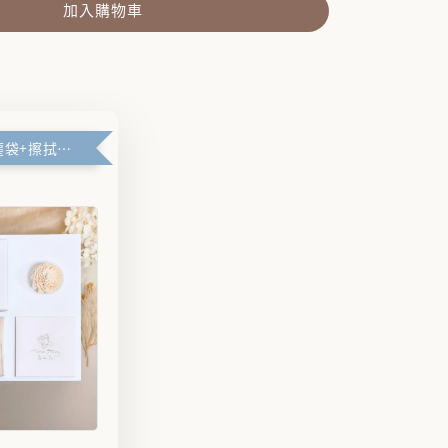
加入購物車
🪽禮盒+防塵袋+擦拭布🪽