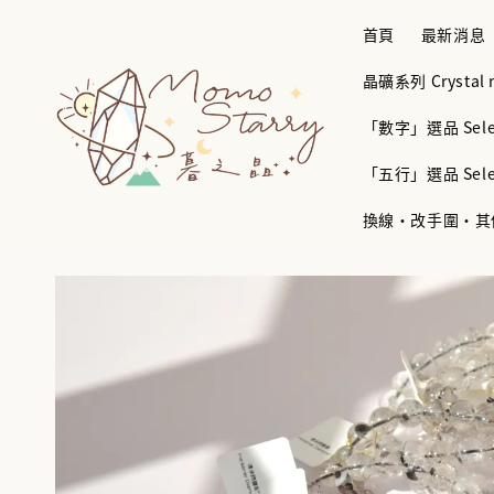
首頁
最新消息
晶礦系列 Crystal mi
「數字」選品 Selec
「五行」選品 Selec
換線・改手圍・其他服務 B