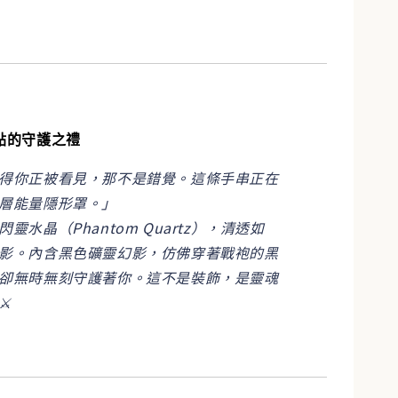
點的守護之禮
得你正被看見，那不是錯覺。這條手串正在
層能量隱形罩。」
靈水晶（Phantom Quartz），清透如
影。內含黑色礦靈幻影，仿佛穿著戰袍的黑
卻無時無刻守護著你。這不是裝飾，是靈魂
️