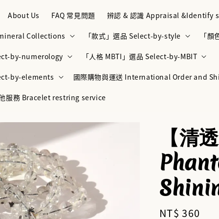
About Us
FAQ 常見問題
辨認 & 認識 Appraisal &Identify s
neral Collections
「款式」選品 Select-by-style
「顏色」
t-by-numerology
「人格 MBTI」選品 Select-by-MBIT
t-by-elements
國際購物與運送 International Order and Sh
racelet restring service
【清透閃
Phant
Shin
Regular
NT$ 360