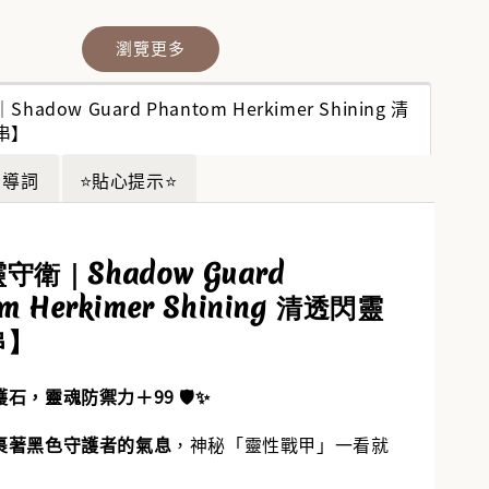
瀏覽更多
晶福袋】🔮
福袋沒中獎？
adow Guard Phantom Herkimer Shining 清
袋幫你翻盤💎
串】
💎
-
+
想引導詞
⭐貼心提示⭐
守衛｜Shadow Guard
入購物車
m Herkimer Shining 清透閃靈
串】
石，靈魂防禦力＋99 🛡️✨
裹著黑色守護者的氣息
，神秘「靈性戰甲」一看就