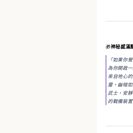
🎁
神秘感滿
「如果你覺
為你開啟一
來自地心的閃
靈，幽暗如
武士，安靜
的戰備裝置⚔