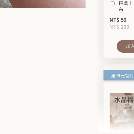
禮盒＋
布
NT$ 50
NT$ 100
加