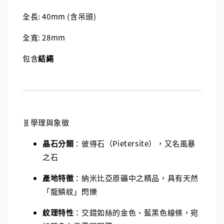
全長: 40mm (含吊頭)
全寬: 28mm
包含
結繩
🧬學理與象徵
晶石分類
：彼得石（Pietersite），又名風暴
之石
產地特徵
：納米比亞原礦中之精品，具有天然
「龍鱗紋」閃爍
紋理特性
：交錯如絲的金色、藍黑色線條，宛