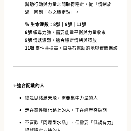
幫助行動與力量之間取得穩定，從「情緒旋
渦」回到「心之穩定點」。
🔢
生命靈數：8號｜9號｜11號
8號
領導力強，需要能量平衡與力量收束
9號
情感濃烈，適合穩定情緒與釋放
11號
靈性共振高，風暴石幫助落地與實體保護
✨
適合配戴的人
總是思緒滿天飛，需要集中力量的人
走在靈性轉化路上的人，正在經歷突破期
不喜歡「閃爆型水晶」，但需要「低調有力」
場域穩定支持的人