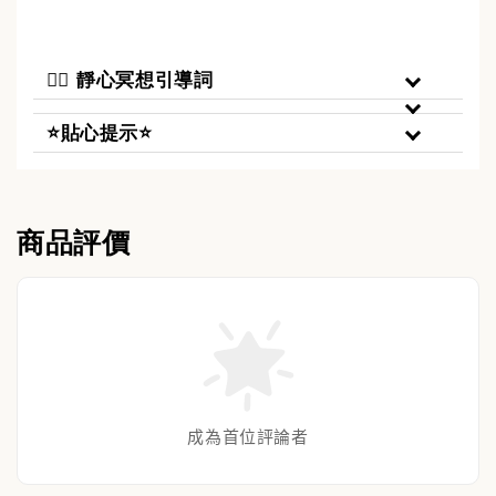
🧘‍♀️ 靜心冥想引導詞
⭐貼心提示⭐
商品評價
成為首位評論者