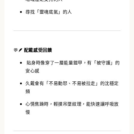
尋找「靈魂底氣」的人
💬
🪶
配戴感受回饋
貼身時像穿了一層能量鎧甲，有「被守護」的
安心感
久戴會有「不易動怒、不易被拉走」的沈穩定
頻
心情焦躁時，輕摸吊墜紋理，能快速讓呼吸放
慢