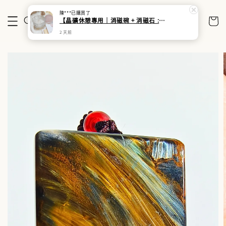
陳***
已購買了
【晶礦休憩專用｜消磁碗 + 消磁石 :moon: 減壓歸零​｜淨化消磁碗組】
2 天前