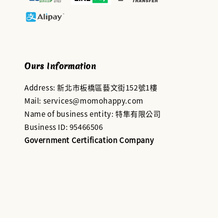
Ours Information
Address: 新北市板橋區藝文街152號1樓
Mail: services@momohappy.com
Name of business entity: 特隼有限公司
Business ID: 95466506
Government Certification Company