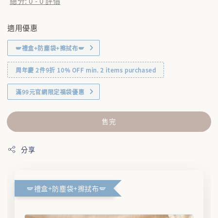
總分:
0
-
0
評價
適用優惠
🪽禮盒+防塵袋+擦拭布🪽
周年慶 2件9折 10% OFF min. 2 items purchased
滿99元官網限定福袋優惠
售完
分享
🪽禮盒+防塵袋+擦拭布🪽