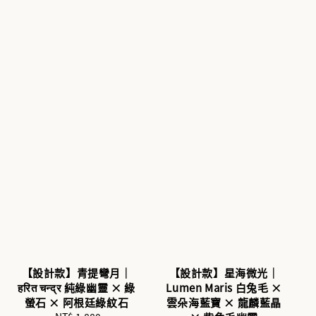
【設計款】青提彎月｜
【設計款】星海微光｜
हरित चन्द्र 純綠幽靈 × 綠
Lumen Maris 白兔毛 ×
螢石 × 阿根廷綠紋石
雲朵海藍寶 × 龍麟藍晶