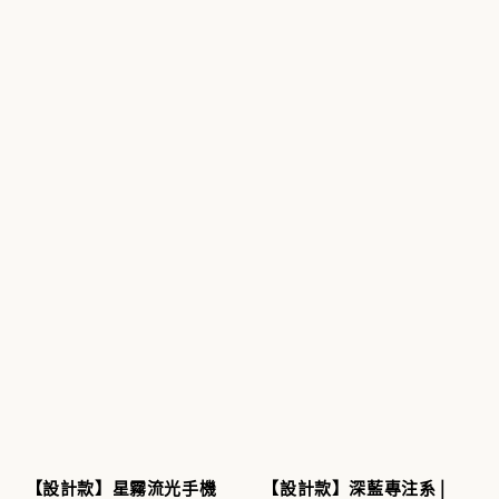
【設計款】星霧流光手機
【設計款】深藍專注系 |