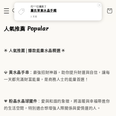
巧***
已購買了
薰衣草紫水晶手鐲
2 天前
人氣推薦 Popular
🌟
人氣推薦 | 爆款能量水晶精選
🌟
💎
黃水晶手串
：最強招財神器，助你提升財運與自信，讓每
一天都充滿財富能量，是商務人士的能量首選！
💗
粉晶水晶球擺件
：愛與和諧的象徵，將溫暖與幸福帶進你
的生活空間，特別適合想增強人際關係與愛情運的人。