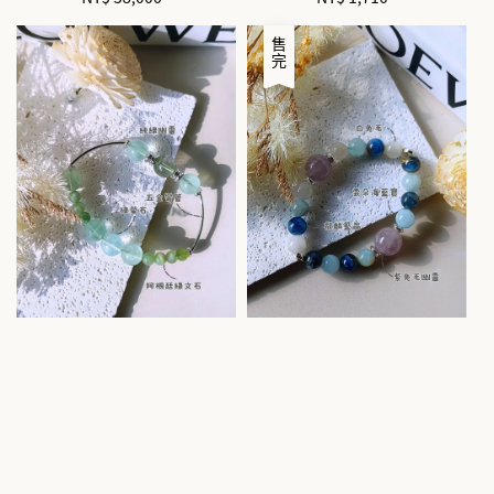
price
price
售完