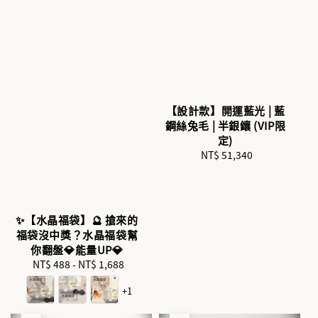
【設計款】開運藍光 | 藍
鋼絲兔毛 | 半銀鑲 (VIP限
定)
NT$ 51,340
Regular
price
✨【水晶福袋】🔮 搶來的
福袋沒中獎？水晶福袋幫
你翻盤💎能量UP💎
NT$ 488
-
NT$ 1,688
Regular
price
+1