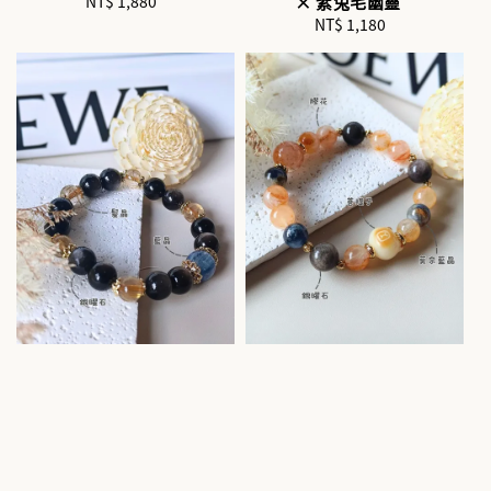
NT$ 1,880
Regular
× 紫兔毛幽靈
price
NT$ 1,180
Regular
price