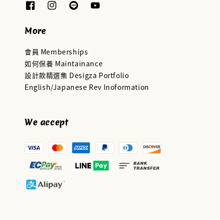
More
會員 Memberships
如何保養 Maintainance
設計款精選集 Desigza Portfolio
English/Japanese Rev Inoformation
We accept