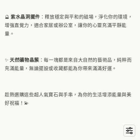
🔮
紫水晶洞擺件
：釋放穩定與平和的磁場，淨化你的環境，
增強直覺力，適合家居或辦公室，讓你的心靈充滿平靜能
量。
✨
天然礦物晶簇
：每一塊都是來自大自然的藝術品，純粹而
充滿能量，無論擺設或收藏都能為你帶來滿滿好運。
趁熱選購這些超人氣寶石與手串，為你的生活增添能量與美
好祝福！💫