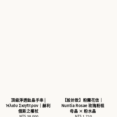
頂級淨透鈦晶手串 |
【設計款】粉霧花信｜
Ἡλίου Σκήπτρον｜赫利
Nuntia Rosae 玫瑰粉祖
俄斯之權杖
母晶 × 粉水晶
NT$ 38,000
Regular
NT$ 1,710
Regular