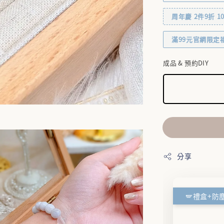
周年慶 2件9折 10% 
滿99元官網限定
成品 & 預約DIY
分享