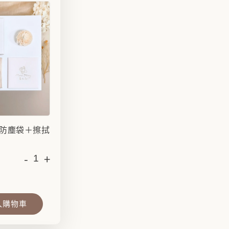
防塵袋＋擦拭
-
+
入購物車