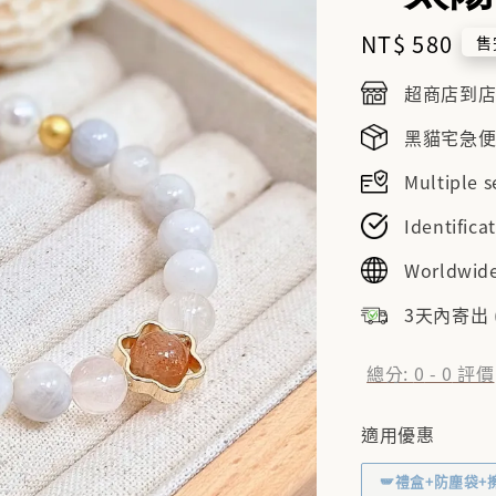
Regular
NT$ 580
售
price
超商店到店NT
黑貓宅急便NT
Multiple
Identifi
Worldwide
3天內寄出
總分:
0
-
0
評價
適用優惠
🪽禮盒+防塵袋+