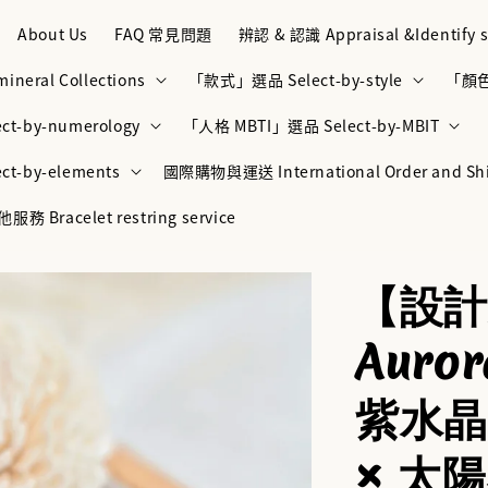
About Us
FAQ 常見問題
辨認 & 認識 Appraisal &Identify s
neral Collections
「款式」選品 Select-by-style
「顏色」
t-by-numerology
「人格 MBTI」選品 Select-by-MBIT
t-by-elements
國際購物與運送 International Order and Sh
racelet restring service
【設計
Auro
紫水晶
× 太