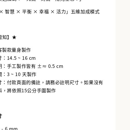
× 智慧 × 平衡 × 幸福 × 活力」五維加成模式
需知】★
客製款量身製作
14.5 ~ 16 cm
：手工製作皆有 ±≈ 0.5 cm
：3 ~ 10 天製作
尺寸：付款頁面的備註，請務必註明尺寸。如果沒有
料，將依照15公分手圍製作
寸
- 6 mm