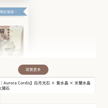
滿99元官網限定福袋優惠
瀏覽更多
晶福袋】🔮
福袋沒中獎？
｜Aurora Cordis】白月光石 × 紫水晶 × 米蘭水晶
袋幫你翻盤💎
 太陽石
💎
-
+