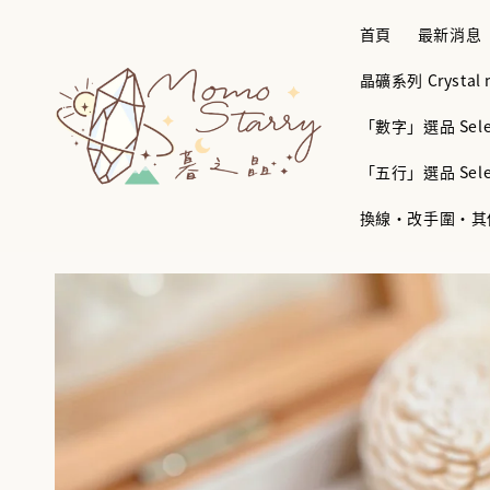
首頁
最新消息
晶礦系列 Crystal mi
「數字」選品 Selec
「五行」選品 Selec
換線・改手圍・其他服務 B