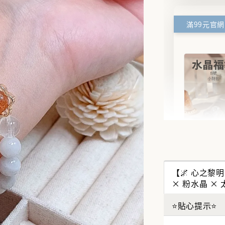
✨【水
搶來的
【🌌 心之黎明
水晶福
× 粉水晶 ×
能量UP
⭐貼心提示⭐
NT$ 388
NT$ 488