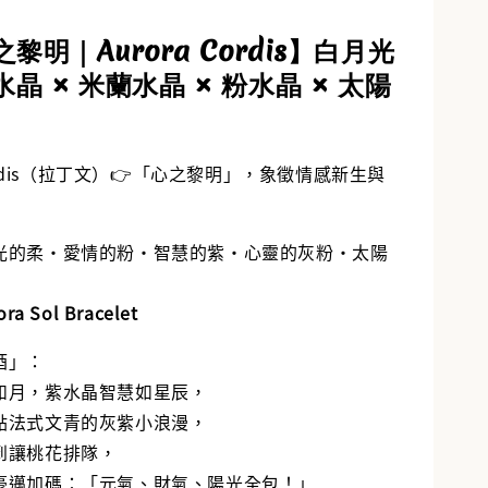
之黎明｜Aurora Cordis】白月光
入購物車
水晶 × 米蘭水晶 × 粉水晶 × 太陽
Cordis（拉丁文）👉「心之黎明」，象徵情感新生與
「月光的柔・愛情的粉・智慧的紫・心靈的灰粉・太陽
ra Sol Bracelet
酒」：
如月，紫水晶智慧如星辰，
點法式文青的灰紫小浪漫，
到讓桃花排隊，
豪邁加碼：「元氣、財氣、陽光全包！」