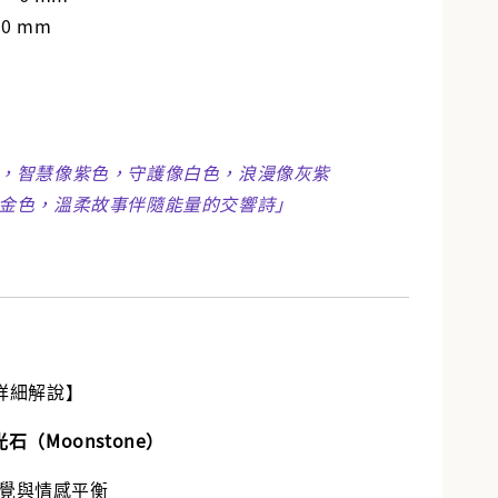
0 mm
，智慧像紫色，守護像白色，浪漫像灰紫
金色，溫柔故事伴隨能量的交響詩」
詳細解說】
石（Moonstone）
覺與情感平衡