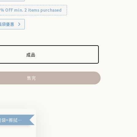
OFF min. 2 items purchased
福袋優惠
成品
售完
🪽禮盒+防塵袋+擦拭布🪽