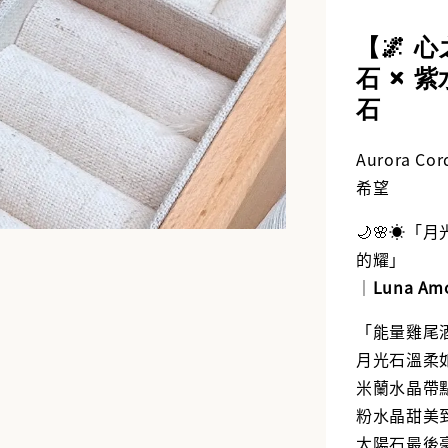
【🌌 心
加
石 × 紫
石
Aurora 
希望
🌙🌸☀️
的耀」
｜
Luna Amo
「能量雞尾
月光石溫柔
米蘭水晶帶
粉水晶甜美
太陽石最後