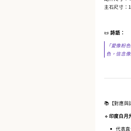
主石尺寸：1
📜
詩語：
「愛像粉色
色，信念像
📚【對應與
🔹
印度白月光
代表直