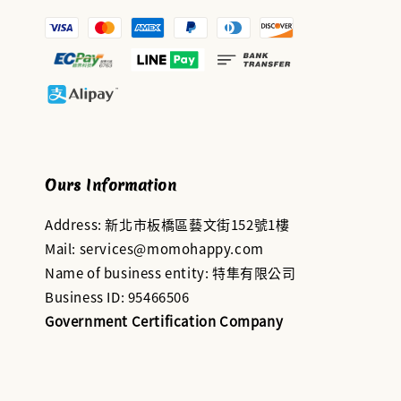
Ours Information
Address: 新北市板橋區藝文街152號1樓
Mail: services@momohappy.com
Name of business entity: 特隼有限公司
Business ID: 95466506
Government Certification Company