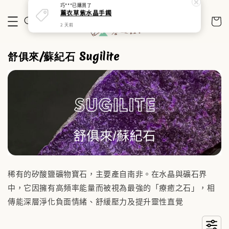
巧***
已購買了
薰衣草紫水晶手鐲
2 天前
舒俱來/蘇紀石 Sugilite
稀有的矽酸鹽礦物寶石，主要產自南非。在水晶與礦石界
中，它因擁有高頻率能量而被視為最強的「療癒之石」，相
傳能深層淨化負面情緒、舒緩壓力及提升靈性直覺