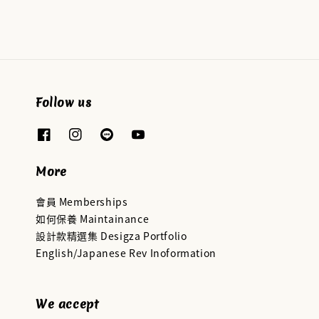
price
price
Follow us
More
會員 Memberships
如何保養 Maintainance
設計款精選集 Desigza Portfolio
English/Japanese Rev Inoformation
We accept