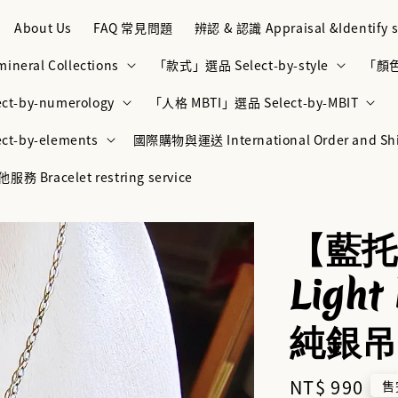
About Us
FAQ 常見問題
辨認 & 認識 Appraisal &Identify s
neral Collections
「款式」選品 Select-by-style
「顏色」
t-by-numerology
「人格 MBTI」選品 Select-by-MBIT
t-by-elements
國際購物與運送 International Order and Sh
racelet restring service
【藍托帕
Light
純銀吊
Regular
NT$ 990
售