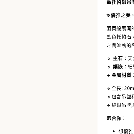
藍托帕銀吊
✨優雅之美
羽翼般展開
藍色托帕石
之間流動的
🔹
主石
：天
🔹
鑲嵌
：細
🔹
金屬材質
🔹全長: 20
🔹包含吊墜
🔹純銀吊墜
適合你：
想優雅