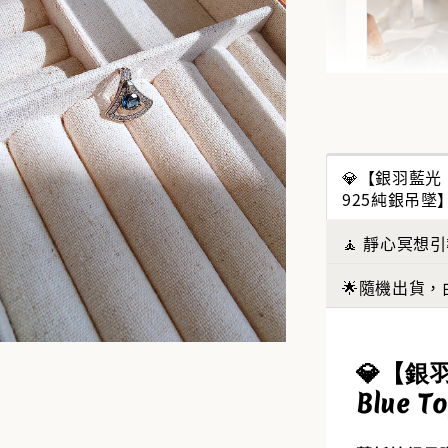
✨【水
搶來的
💎【銀羽藍光｜Wh
水晶福
925純銀吊墜
能量UP
🧘 靜心冥想
NT$ 388
NT$ 488
🌟隨機出貨，
加
💎【銀羽
Blue 