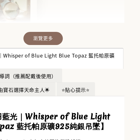
瀏覽更多
晶福袋】🔮
福袋沒中獎？
isper of Blue Light Blue Topaz 藍托帕原礦
袋幫你翻盤💎
】
💎
-
+
引導詞（推薦配戴後使用）
由寶石選擇天命主人🌟
⭐貼心提示⭐
入購物車
藍光｜Whisper of Blue Light
Topaz 藍托帕原礦925純銀吊墜】