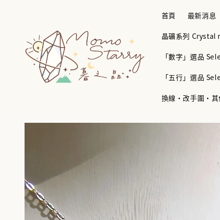
首頁
最新消息
晶礦系列 Crystal mi
「數字」選品 Selec
「五行」選品 Selec
換線・改手圍・其他服務 B