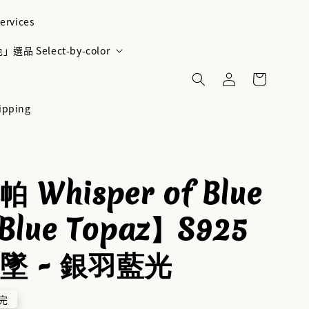
ervices
選品 Select-by-color
ipping
 Whisper of Blue
 Blue Topaz】S925
墜 - 銀羽藍光
完