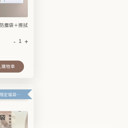
防塵袋＋擦拭
-
+
入購物車
滿99元官網限定福袋優惠