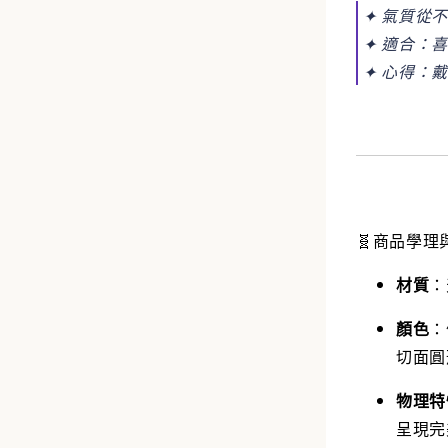
✦ 氣質從
✦ 適合：
✦ 心得：
🧬商品學理
材質
：
顏色
：
切面圓
物理特
呈現完