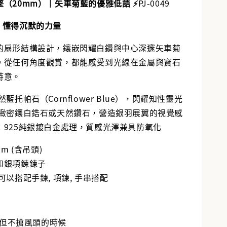
墜（20mm）｜矢車菊藍的優雅低語
⚡️
PJ-0049
，懂得沉默的力量
的扇形結構設計，鑲嵌閃耀白鑽與中心深邃矢車菊
。從任何角度觀賞，都能感受到光線在金屬與寶石
詩意。
然藍托帕石（Cornflower Blue），閃耀知性靈光
緻密鑲白鋯石或天然鑽石，營造銀羽展翼的視覺感
：925純銀鍍白金處理，質感光澤兼具防氧化
mm (含吊頭)
和銀項鍊鍊子
,可以搭配手鍊, 項鍊, 手串搭配
但不搶風頭的時候