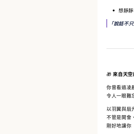
想靜靜
「說話不只
🎁
來自天空
你曾看過凌
令人一眼難
以羽翼與扇
不管是開會
剛好地讓你