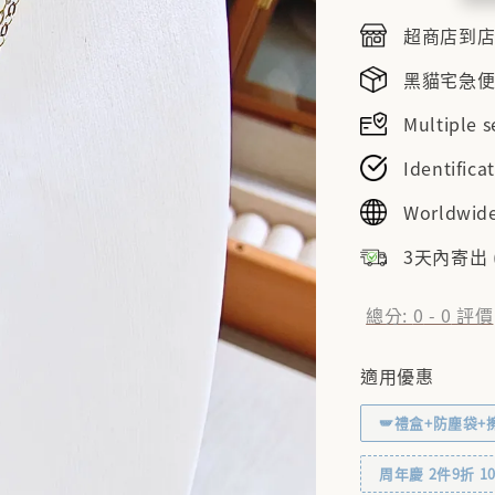
price
超商店到店NT
黑貓宅急便NT
Multiple
Identifi
Worldwide
3天內寄出
總分:
0
-
0
評價
適用優惠
🪽禮盒+防塵袋+
周年慶 2件9折 10% 