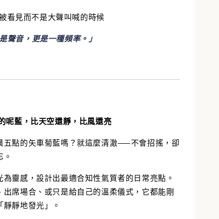
被看見而不是大聲叫喊的時候
是聲音，更是一種頻率。」
的呢
藍，
比天空還靜，比風還亮
晨五點的矢車菊藍嗎？就這麼清澈——不會招搖，卻
忘。
光為靈感，設計出最適合知性氣質者的日常亮點。
、出席場合、或只是給自己的溫柔儀式，它都能剛
「靜靜地發光」。