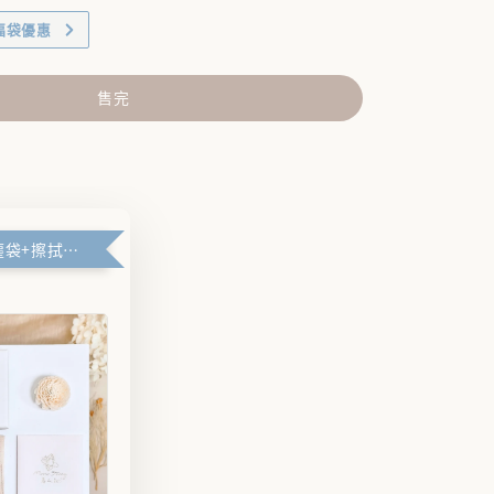
福袋優惠
售完
🪽禮盒+防塵袋+擦拭布🪽