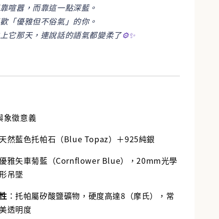
不靠喧囂，而靠這一點深藍。
喜歡「優雅但不俗氣」的你。
戴上它那天，連說話的語氣都變柔了
⚙️✨
與象徵意義
天然藍色托帕石（Blue Topaz）＋925純銀
優雅矢車菊藍（Cornflower Blue），20mm光學
形吊墜
性
：托帕屬矽酸鹽礦物，硬度高達8（摩氏），常
美透明度