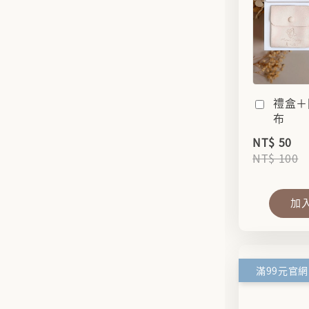
禮盒＋
布
NT$ 50
NT$ 100
加