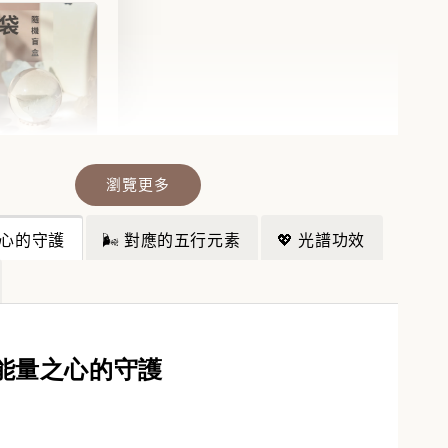
瀏覽更多
晶福袋】🔮
福袋沒中獎？
之心的守護
🌬️ 對應的五行元素
💖 光譜功效
袋幫你翻盤💎
💎
-
+
火能量之心的守護
入購物車