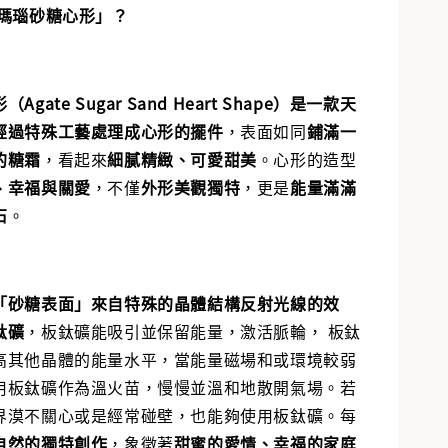
「瑪瑙砂糖心形」？
gate Sugar Sand Heart Shape）是一款天
經過特殊工藝處理成心形的擺件
，表面如同
鋪滿一
的糖霜
，看起來
細膩精緻、可愛甜美
。心形的造型
、幸福與關愛
，不僅
外形美觀獨特
，更是
能量滿滿
石
。
「砂糖表面」來自特殊的晶體結構反射光線的效
鈦礦
，板鈦礦能吸引並保留能量，激活脈輪， 板鈦
高其他晶體的能量水平，當能量磁場和或環境較弱
用板鈦礦作為溫火苗，慢慢並溫和地散開氣場。若
界漠不關心或是經常碰壁，也能夠使用板鈦礦。每
自然的獨特創作
，象徵著
甜蜜的愛情、幸福的家庭