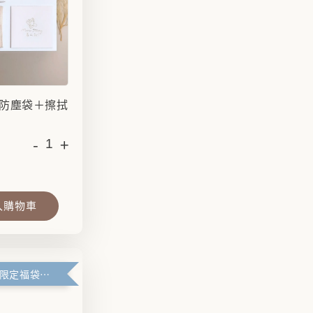
防塵袋＋擦拭
-
+
入購物車
滿99元官網限定福袋優惠