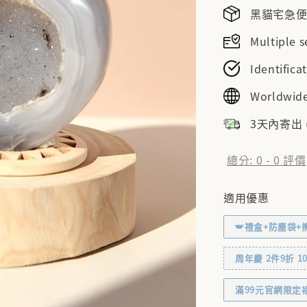
黑貓宅急便NT
Multiple
Identifi
Worldwide
3天內寄出
總分:
0
-
0
評價
適用優惠
🪽禮盒+防塵袋+
周年慶 2件9折 10% 
滿99元官網限定