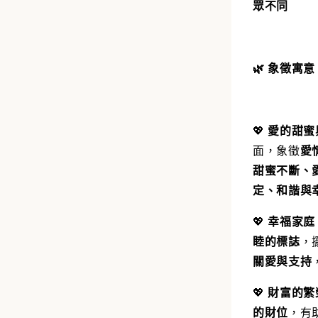
眾不同
🌿
象徵寓意
💖
愛的甜蜜
面，象徵
愛
甜蜜不斷、
定、和諧與
💖
幸福家庭
睦的標誌
，
關愛與支持
💖
財富的繁
的財位
，有