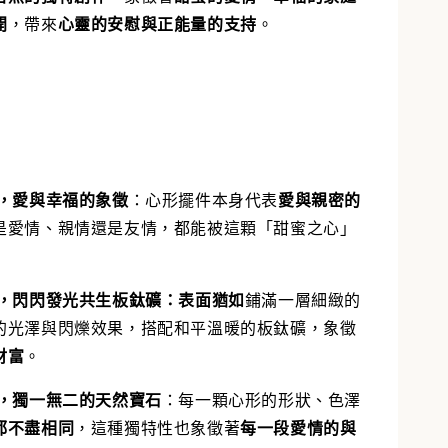
開
，帶來
心靈的安慰與正能量的支持
。
，愛與幸福的象徵
：
心形擺件本身代表
愛與親密的
是愛情、親情還是友情，都能被這顆「甜蜜之心」
，閃閃發光共生板鈦礦：表面猶如
鋪滿一層細緻的
的光澤與閃爍效果，搭配和平溫暖的板鈦礦，象徵
財富
。
，獨一無二的天然寶石
：
每一顆心形的形狀、色澤
都不盡相同
，這種獨特性也象徵著
每一段愛情的與