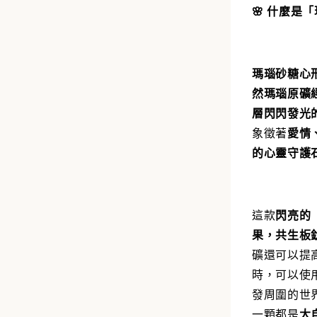
🌸 什麼是
瑪瑙砂糖心形（A
然瑪瑙原礦
層閃閃發光
象徵著
愛情
的心靈守護
這款
閃亮的
果，共生板
礦還可以提
時，可以使
發周圍的世
一顆都是
大