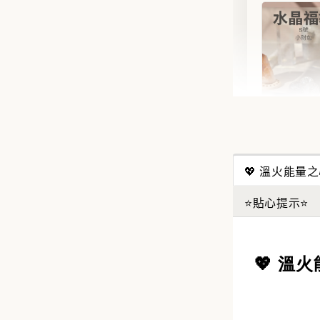
✨【水
搶來的
💖 溫火能量
水晶福
能量UP
⭐貼心提示⭐
NT$ 388
NT$ 488
💖 溫
加