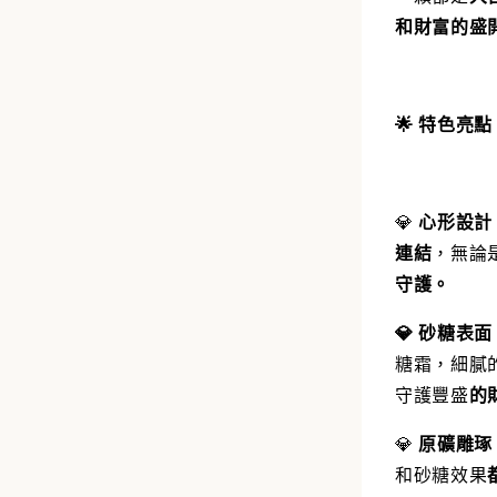
和財富的盛
🌟
特色亮點
💎
心形設計
連結
，無論
守護
。
💎
砂糖表面
糖霜，細膩
守護豐盛
的
💎
原礦雕琢
和砂糖效果