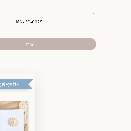
MN-PC-0025
售完
🪽禮盒+防塵袋+擦拭布🪽