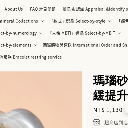
About Us
FAQ 常見問題
辨認 & 認識 Appraisal &Identify s
neral Collections
「款式」選品 Select-by-style
「顏色」
t-by-numerology
「人格 MBTI」選品 Select-by-MBIT
t-by-elements
國際購物與運送 International Order and Sh
racelet restring service
瑪瑙砂
緩提升
Regular
NT$ 1,130
price
超商店到店NT