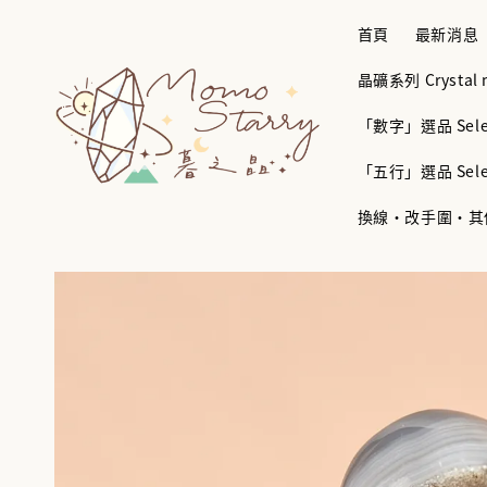
首頁
最新消息
晶礦系列 Crystal mi
「數字」選品 Selec
「五行」選品 Selec
換線・改手圍・其他服務 B