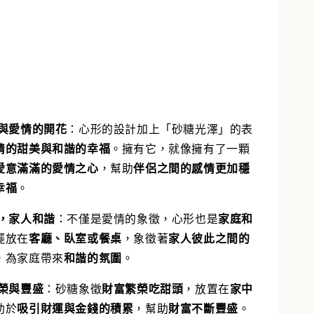
與愛情的開花
：
心形的設計加上「砂糖光澤」的表
情的甜美與和諧的幸福
。擁有它，就像擁有了一顆
愛意滿滿的愛情之心
，幫助
伴侶之間的感情更加穩
幸福
。
，家人和諧
：
不僅是愛情的象徵，心形也是
家庭和
擺放在
客廳、臥室或餐桌
，象徵著
家人彼此之間的
，為家庭帶來
和諧的氛圍
。
榮與豐盛
：
砂糖象徵
財富繁榮吃甜頭
，放置在
家中
助於
吸引財運與金錢的積累
，幫助
財富不斷豐盛
。