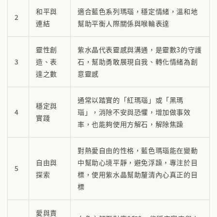
和平與
適合藍色系列瑪瑙，穩定情緒，溫和地
2
連結
幫助平衡人際關係與喉輪表達
靈性創
紫水晶代表靈感與溝通，是靈數3的守護
3
造、表
石，幫助勇敢展現自我、轉化情緒為創
達之數
意靈感
通常以踏實的「紅瑪瑙」或「黑瑪
穩定與
4
瑙」，消除不安與恐懼，增加做事效
實踐
率，也能夠使用方解石，解除焦躁
對熱愛自由的性格，藍色瑪瑙能在變動
自由與
中幫助心境平靜，避免浮躁，專注於目
5
探索
標，使用紫水晶幫助釐清內心真正的目
標
愛與責