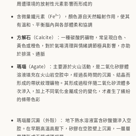
周遭環境的放射性元素影響而形成的
含微量鐵元素（Fe³⁺），顏色源自天然輻射作用，使其
有溫和、平衡腦內與各部體柔和協調
方解石
（Calcite）：一種碳酸鈣礦物，常呈現白色、
黃色或橙色，對於氣場清理與情緒調節極具影響，亦助
於排濕、通脈
瑪瑙
（Agate）：主要源於火山活動，是二氧化矽膠體
溶液填充在火山岩空腔中，經過長時間的沉澱、結晶而
形成的帶狀紋理礦物。其形成過程伴隨二氧化矽流體多
次滲入，加上不同氧化金屬成分的變化，才產生了繽紛
的條帶色彩
瑪瑙層沉澱（外殼）： 地下熱水溶液富含矽酸鹽滲入空
腔。在早期高溫高壓下，矽膠在空腔壁上沉澱，一層層