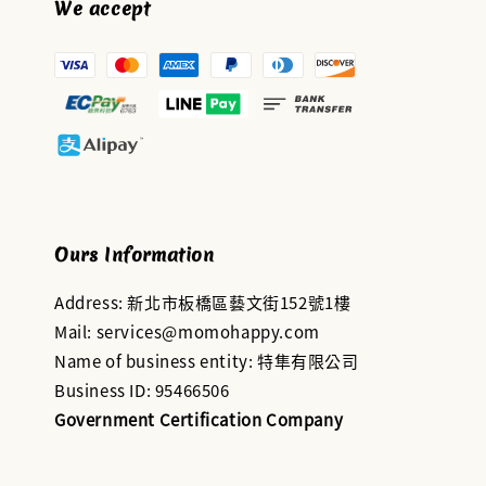
We accept
Ours Information
Address: 新北市板橋區藝文街152號1樓
Mail: services@momohappy.com
Name of business entity: 特隼有限公司
Business ID: 95466506
Government Certification Company