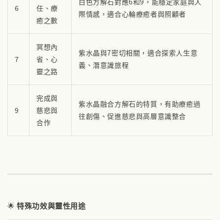
白色方解石對應6和9，能穩定家庭與人
6
任、療
際情感，適合心輪療癒者與照顧者
癒之數
冥想內
紫水晶與7密切相關，適合探索人生意
7
省、心
義、潛意識旅程
靈之路
完成與
紫水晶融合方解石的特質，有助療癒過
9
慈悲與
往創傷、促進慈悲與高層意識整合
合作
🌟
特殊功效與靈性用途