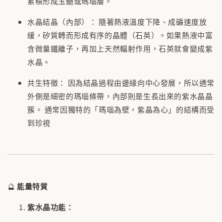
累積形成玉髓或瑪瑙層。
水晶結晶（內部）： 隨著熱液溫度下降、成礦速度放
緩，矽質轉而形成有序的晶體（石英）。如果熱液中富
含微量鐵離子，再加上天然輻射作用，石英就會變成紫
水晶。
共生特徵： 因為結晶過程由邊緣向中心發展，所以通常
外側是細密的瑪瑙條帶，內部則是生長出來的紫水晶晶
簇。 通常因獨特的「瑪瑙為壁，紫晶為心」的結構而受
到珍視
🔮
能量特質
紫水晶功能：