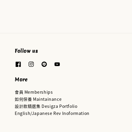
price
Follow us
More
會員 Memberships
如何保養 Maintainance
設計款精選集 Desigza Portfolio
English/Japanese Rev Inoformation