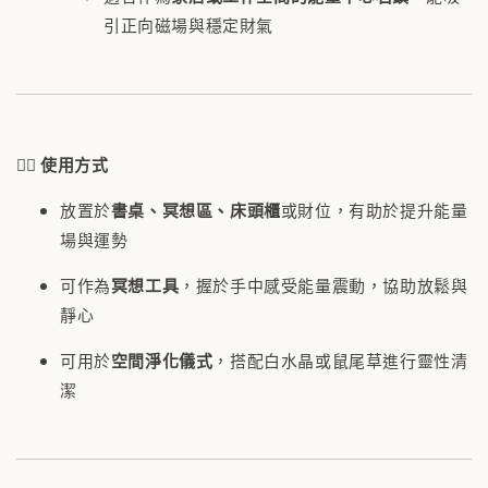
引正向磁場與穩定財氣
🧘‍♀️
使用方式
放置於
書桌、冥想區、床頭櫃
或財位，有助於提升能量
場與運勢
可作為
冥想工具
，握於手中感受能量震動，協助放鬆與
靜心
可用於
空間淨化儀式
，搭配白水晶或鼠尾草進行靈性清
潔