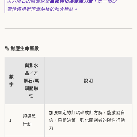
與方解石的結合象徵
靈感轉化為實踐力量
，是一個從
靈性領悟到現實創造的強大連結。
🔢
對應生命靈數
與紫水
晶／方
數
解石/瑪
說明
字
瑙關聯
性
加強堅定的紅瑪瑙或紅方解，能激發自
領導與
1
信、果斷決策，強化開創者的陽性行動
行動
力