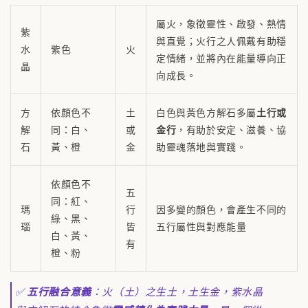
屬火，象徵靈性、啟發、熱情
紫
與直覺；火行之人佩戴有助穩
水
紫色
火
定情緒，並將內在能量導向正
晶
向成長。
方
依顏色不
土
白色與黃色方解石多屬
土行或
解
同：白、
或
金行
，有助於安定、滋養、協
石
黃、橙
金
助靈魂落地與實踐。
依顏色不
五
同：紅、
瑪
行
因多變的顏色，會產生不同的
綠、黑、
瑙
皆
五行屬性與對應能量
白、黃、
有
橙、粉
✅
五行融合意義
：火（土）之生土，土生金，紫水晶