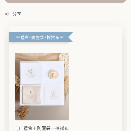
分享
🪽禮盒+防塵袋+擦拭布🪽
禮盒＋防塵袋＋擦拭布