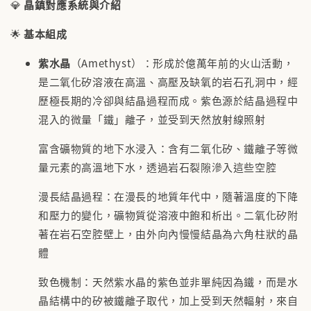
💎
晶鎮對應系統與介紹
🌟
基本組成
紫水晶
（Amethyst）：形成於億萬年前的火山活動，
是二氧化矽溶液在高溫、高壓及缺氧的岩石孔洞中，經
歷極長期的冷卻與結晶過程而成。紫色源於結晶過程中
混入的微量「鐵」離子，並受到天然放射線照射
富含礦物質的地下水浸入：含有二氧化矽、鐵離子等微
量元素的高溫地下水，透過岩石裂隙滲入這些空腔
漫長結晶過程：在漫長的地質年代中，隨著溫度的下降
和壓力的變化，礦物質從溶液中飽和析出。二氧化矽附
著在岩石空腔壁上，由外向內慢慢結晶為六角柱狀的晶
體
致色機制：天然紫水晶的紫色並非單純因為鐵，而是水
晶結構中的矽被鐵離子取代，加上受到天然輻射，來自