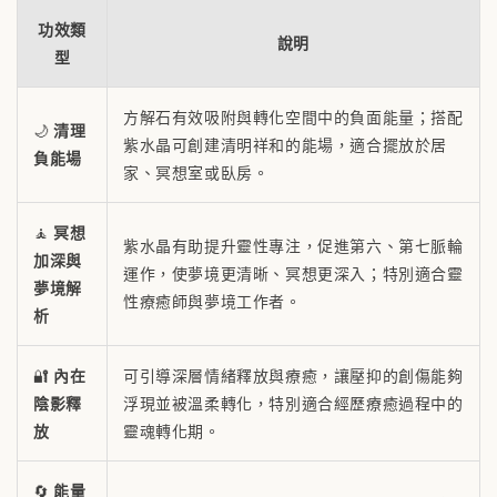
功效類
說明
型
方解石有效吸附與轉化空間中的負面能量；搭配
🌙
清理
紫水晶可創建清明祥和的能場，適合擺放於居
負能場
家、冥想室或臥房。
🧘
冥想
紫水晶有助提升靈性專注，促進第六、第七脈輪
加深與
運作，使夢境更清晰、冥想更深入；特別適合靈
夢境解
性療癒師與夢境工作者。
析
🔐
內在
可引導深層情緒釋放與療癒，讓壓抑的創傷能夠
陰影釋
浮現並被溫柔轉化，特別適合經歷療癒過程中的
放
靈魂轉化期。
🔄
能量