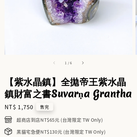
1
/
6
【紫水晶鎮】全拋帝王紫水晶
鎮財富之書Suvarṇa Grantha
Regular
NT$ 1,750
售完
price
超商店到店NT$65元 (台灣限定 TW Only)
黑貓宅急便NT$130元 (台灣限定 TW Only)