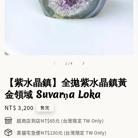
1
/
4
【紫水晶鎮】全拋紫水晶鎮黃
金領域 Suvarṇa Loka
Regular
NT$ 3,200
售完
price
超商店到店NT$65元 (台灣限定 TW Only)
黑貓宅急便NT$130元 (台灣限定 TW Only)