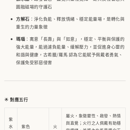
圓融磁場的守護石
方解石
：淨化負能、釋放情緒、穩定能量場，是轉化與
重生的力量象徵
瑪瑙
：寓意「長壽」與「如意」，穩定、平衡與保護的
強大能量，能過濾負能量、緩解壓力，並促進身心靈的
和諧與健康，古希臘/羅馬 認為它能賦予佩戴者勇氣、
保護免受邪惡侵害
🌟
對應五行
屬火，象徵靈性、啟發、熱情
紫
與直覺；火行之人佩戴有助穩
水
紫色
火