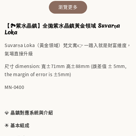
瀏覽更多
【🏞️紫水晶鎮】全拋紫水晶鎮黃金領域 Suvarṇa
Loka
Suvarṇa Loka（黃金領域）梵文寓👉 一踏入就是財富維度，
氣場直接升級
✨【水晶福袋】🔮 搶來的福袋沒中獎？水晶福
袋幫你翻盤💎能量UP💎
尺寸 dimension: 寬±71mm 高±88mm (誤差值 ± 5mm,
-
+
NT$ 388
the margin of error is ±5mm)
NT$ 488
MN-0400
加入購物車
💎
晶鎮對應系統與介紹
🌟
基本組成