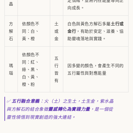
定情緒，並將內在能量導向正
晶
向成長。
方
依顏色不
土
白色與黃色方解石多屬
土行或
解
同：白、
或
金行
，有助於安定、滋養、協
石
黃、橙
金
助靈魂落地與實踐。
依顏色不
五
同：紅、
瑪
行
因多變的顏色，會產生不同的
綠、黑、
瑙
皆
五行屬性與對應能量
白、黃、
有
橙、粉
✅
五行融合意義
：火（土）之生土，土生金，紫水晶
與方解石的結合象徵
靈感轉化為實踐力量
，是一個從
靈性領悟到現實創造的強大連結。