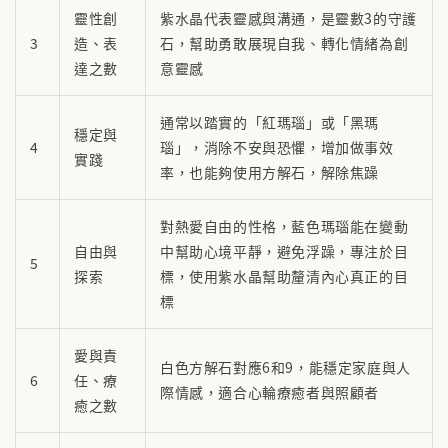
靈性創
紫水晶代表靈感與溝通，是靈數3的守護
3
造、表
石，幫助勇敢展現自我、轉化情緒為創
達之數
意靈感
通常以踏實的「紅瑪瑙」或「黑瑪
穩定與
4
瑙」，消除不安與恐懼，增加做事效
實踐
率，也能夠使用方解石，解除焦躁
對熱愛自由的性格，藍色瑪瑙能在變動
自由與
中幫助心境平靜，避免浮躁，專注於目
5
探索
標，使用紫水晶幫助釐清內心真正的目
標
愛與責
白色方解石對應6和9，能穩定家庭與人
6
任、療
際情感，適合心輪療癒者與照顧者
癒之數