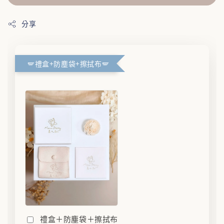
分享
🪽禮盒+防塵袋+擦拭布🪽
禮盒＋防塵袋＋擦拭布