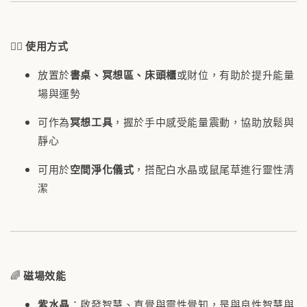
🧘‍♀️
使用方式
放置於
書桌、冥想區、床頭櫃
或財位，有助於提升能量
場與運勢
可作為
冥想工具
，握於手中感受能量震動，協助放鬆與
靜心
可用於
空間淨化儀式
，搭配白水晶或鼠尾草進行靈性清
潔
🌈
磁場效能
紫水晶
：啟發智慧、直覺與靈性覺知，是與良性智慧與