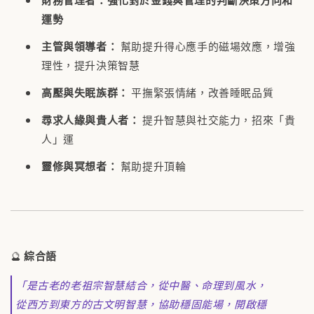
運勢
主管與領導者：
幫助提升得心應手的磁場效應，增強
理性，提升決策智慧
高壓與失眠族群：
平撫緊張情緒，改善睡眠品質
尋求人緣與貴人者：
提升智慧與社交能力，招來「貴
人」運
靈修與冥想者：
幫助提升頂輪
🔮
綜合語
「是古老的老祖宗智慧結合，從中醫、命理到風水，
從西方到東方的古文明智慧，協助穩固能場，開啟穩