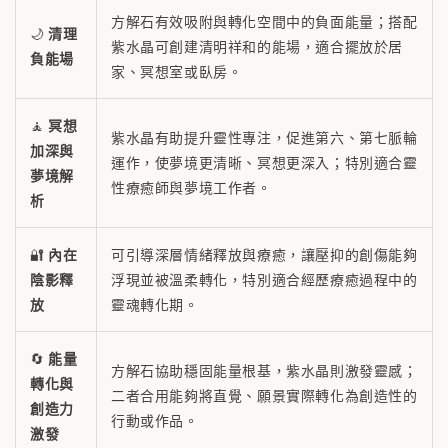
方解石有效吸附與轉化空間中的負面能量；搭配
🌙
清理
紫水晶可創建清明祥和的能場，適合擺放於居
負能場
家、冥想室或臥房。
🧘
冥想
紫水晶有助提升靈性專注，促進第六、第七脈輪
加深與
運作，使夢境更清晰、冥想更深入；特別適合靈
夢境解
性療癒師與夢境工作者。
析
🔐
內在
可引導深層情緒釋放與療癒，讓壓抑的創傷能夠
陰影釋
浮現並被溫柔轉化，特別適合經歷療癒過程中的
放
靈魂轉化期。
🔄
能量
方解石協助穩固能量根基，紫水晶則激發靈感；
轉化與
二者合用能夠將直覺、願景實際轉化為創造性的
創造力
行動或作品。
激發