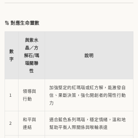
🔢
對應生命靈數
與紫水
晶／方
數
解石/瑪
說明
字
瑙關聯
性
加強堅定的紅瑪瑙或紅方解，能激發自
領導與
1
信、果斷決策，強化開創者的陽性行動
行動
力
和平與
適合藍色系列瑪瑙，穩定情緒，溫和地
2
連結
幫助平衡人際關係與喉輪表達