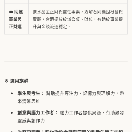
💼
助運
紫水晶主正財與靈性事業，方解石則穩固根基與
事業與
實踐，合適擺放於辦公桌、財位，有助於事業提
正財運
升與金錢流通穩定。
🌟
適用族群
學生與考生：
幫助提升專注力、記憶力與理解力，帶
來清晰思維
創意與腦力工作者：
腦力工作者提供泉源，有助激發
靈感與創作力
財務管理者
：
強化對於金錢與管理的判斷決策方向和