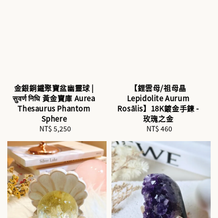
金銀銅鐵聚寶盆幽靈球 |
【鋰雲母/祖母晶
सुवर्ण निधि 黃金寶庫 Aurea
Lepidolite Aurum
Thesaurus Phantom
Rosālis】18K鍍金手鍊 -
Sphere
玫瑰之金
NT$ 5,250
Regular
NT$ 460
Regular
price
price