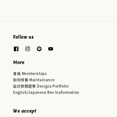
Follow us
More
會員 Memberships
如何保養 Maintainance
設計款精選集 Desigza Portfolio
English/Japanese Rev Inoformation
We accept