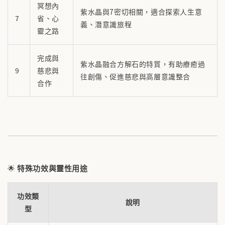
冥想內
紫水晶與7密切相關，適合探索人生意
7
省、心
義、潛意識旅程
靈之路
完成與
紫水晶融合方解石的特質，有助療癒過
9
慈悲與
往創傷、促進慈悲與高層意識整合
合作
🌟
特殊功效與靈性用途
功效類
說明
型