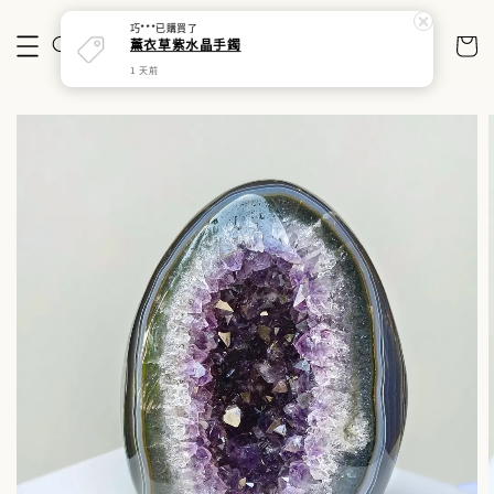
巧***
已購買了
薰衣草紫水晶手鐲
1 天前