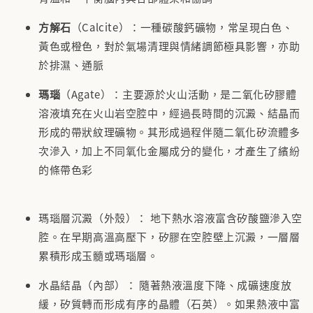
方解石
（Calcite）：一種碳酸鈣礦物，常呈現白色、
黃色或橙色，對於氣場清理與情緒調節極具影響，亦助
於排濕、通脈
瑪瑙
（Agate）：主要源於火山活動，是二氧化矽膠體
溶液填充在火山岩空腔中，經過長時間的沉澱、結晶而
形成的帶狀紋理礦物。其形成過程伴隨二氧化矽流體多
次滲入，加上不同氧化金屬成分的變化，才產生了繽紛
的條帶色彩
瑪瑙層沉澱（外殼）： 地下熱水溶液富含矽酸鹽滲入空
腔。在早期高溫高壓下，矽膠在空腔壁上沉澱，一層層
累積形成玉髓或瑪瑙層。
水晶結晶（內部）： 隨著熱液溫度下降、成礦速度放
緩，矽質轉而形成有序的晶體（石英）。如果熱液中富