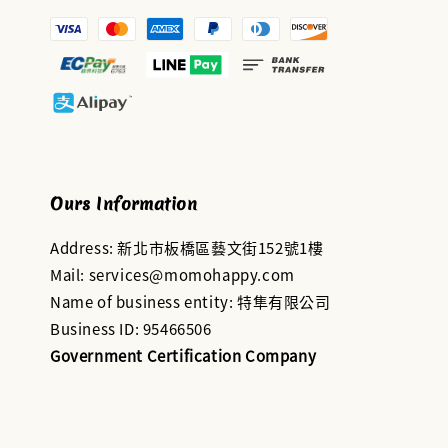
Ours Information
Address: 新北市板橋區藝文街152號1樓
Mail: services@momohappy.com
Name of business entity: 特隼有限公司
Business ID: 95466506
Government Certification Company