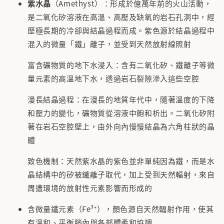
紫水晶
（Amethyst）：形成於億萬年前的火山活動，
是二氧化矽溶液在高溫、高壓及缺氧的岩石孔洞中，經
歷極長期的冷卻與結晶過程而成。紫色源於結晶過程中
混入的微量「鐵」離子，並受到天然放射線照射
富含礦物質的地下水浸入：含有二氧化矽、鐵離子等微
量元素的高溫地下水，透過岩石裂隙滲入這些空腔
漫長結晶過程：在漫長的地質年代中，隨著溫度的下降
和壓力的變化，礦物質從溶液中飽和析出。二氧化矽附
著在岩石空腔壁上，由外向內慢慢結晶為六角柱狀的晶
體
致色機制：天然紫水晶的紫色並非單純因為鐵，而是水
晶結構中的矽被鐵離子取代，加上受到天然輻射，來自
周遭環境的放射性元素影響而形成的
含微量鐵元素（Fe³⁺），顏色源自天然輻射作用，使其
有溫和、平衡腦內與各部體柔和協調