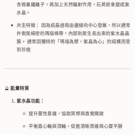
含微量鐵離子，再加上天然輻射作用，石英就會變成紫
水晶。
共生特徵： 因為結晶過程由邊緣向中心發展，所以通常
外側是細密的瑪瑙條帶，內部則是生長出來的紫水晶晶
簇。 通常因獨特的「瑪瑙為壁，紫晶為心」的結構而受
到珍視
🔮
能量特質
紫水晶功能：
提升靈性意識，協助冥想與直覺開啟
平衡眉心輪與頂輪，促進清晰思維與心靈平靜