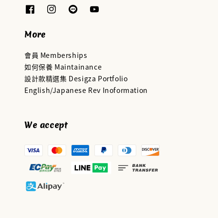
More
會員 Memberships
如何保養 Maintainance
設計款精選集 Desigza Portfolio
English/Japanese Rev Inoformation
We accept