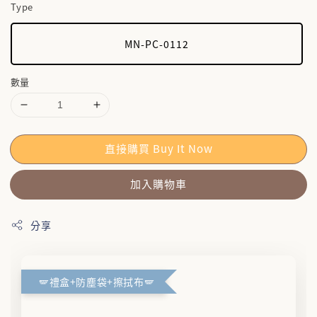
Type
MN-PC-0112
數量
直接購買 Buy It Now
加入購物車
分享
🪽禮盒+防塵袋+擦拭布🪽