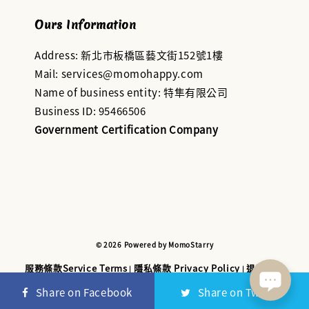
Ours Information
Address: 新北市板橋區藝文街152號1樓
Mail: services@momohappy.com
Name of business entity: 特隼有限公司
Business ID: 95466506
Government Certification Company
© 2026 Powered by MomoStarry
服務條款Service Terms
隱私條款 Privacy Policy
退款與退
|
|
貨政策 Refund and Return Policy
Share on Facebook
Share on Twitter