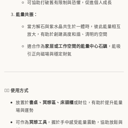
可協助打破舊有限制與恐懼，促進個人成長
能量共振：
當方解石與紫水晶共生於一體時，彼此能量相互
放大，有助於創建高度和諧、清明的空間
適合作為
家居或工作空間的能量中心石鎮
，能吸
引正向磁場與穩定財氣
🧘‍♀️
使用方式
放置於
書桌、冥想區、床頭櫃
或財位，有助於提升能量
場與運勢
可作為
冥想工具
，握於手中感受能量震動，協助放鬆與