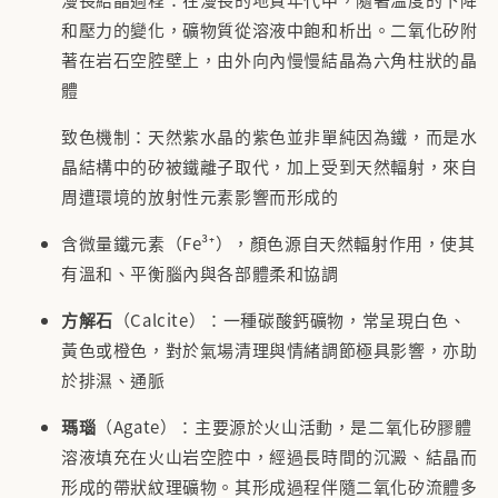
和壓力的變化，礦物質從溶液中飽和析出。二氧化矽附
著在岩石空腔壁上，由外向內慢慢結晶為六角柱狀的晶
體
致色機制：天然紫水晶的紫色並非單純因為鐵，而是水
晶結構中的矽被鐵離子取代，加上受到天然輻射，來自
周遭環境的放射性元素影響而形成的
含微量鐵元素（Fe³⁺），顏色源自天然輻射作用，使其
有溫和、平衡腦內與各部體柔和協調
方解石
（Calcite）：一種碳酸鈣礦物，常呈現白色、
黃色或橙色，對於氣場清理與情緒調節極具影響，亦助
於排濕、通脈
瑪瑙
（Agate）：主要源於火山活動，是二氧化矽膠體
溶液填充在火山岩空腔中，經過長時間的沉澱、結晶而
形成的帶狀紋理礦物。其形成過程伴隨二氧化矽流體多