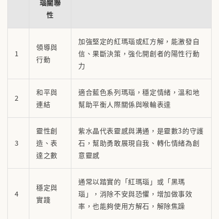
瑙關聯
性
加強堅定的紅瑪瑙或紅方解，能激發自
領導與
1
信、果斷決策，強化開創者的陽性行動
行動
力
和平與
適合藍色系列瑪瑙，穩定情緒，溫和地
2
連結
幫助平衡人際關係與喉輪表達
靈性創
紫水晶代表靈感與溝通，是靈數3的守護
3
造、表
石，幫助勇敢展現自我、轉化情緒為創
達之數
意靈感
通常以踏實的「紅瑪瑙」或「黑瑪
穩定與
4
瑙」，消除不安與恐懼，增加做事效
實踐
率，也能夠使用方解石，解除焦躁