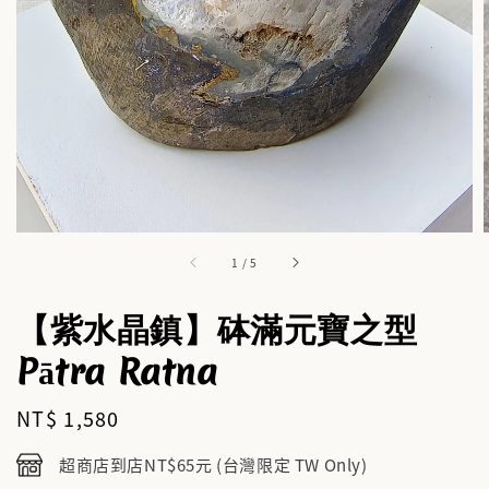
1
/
5
【紫水晶鎮】砵滿元寶之型
Pātra Ratna
Regular
NT$ 1,580
price
超商店到店NT$65元 (台灣限定 TW Only)