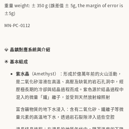
✨【水晶福袋】🔮 搶來的福袋沒中獎？水晶福
重量 weight: ± 350 g (誤差值 ± 5g, the margin of error is
袋幫你翻盤💎能量UP💎
±5g)
-
+
NT$ 388
NT$ 488
MN-PC-0112
加入購物車
💎
晶鎮對應系統與介紹
🌟
基本組成
紫水晶
（Amethyst）：形成於億萬年前的火山活動，
是二氧化矽溶液在高溫、高壓及缺氧的岩石孔洞中，經
歷極長期的冷卻與結晶過程而成。紫色源於結晶過程中
混入的微量「鐵」離子，並受到天然放射線照射
富含礦物質的地下水浸入：含有二氧化矽、鐵離子等微
量元素的高溫地下水，透過岩石裂隙滲入這些空腔
漫長結晶過程：在漫長的地質年代中，隨著溫度的下降