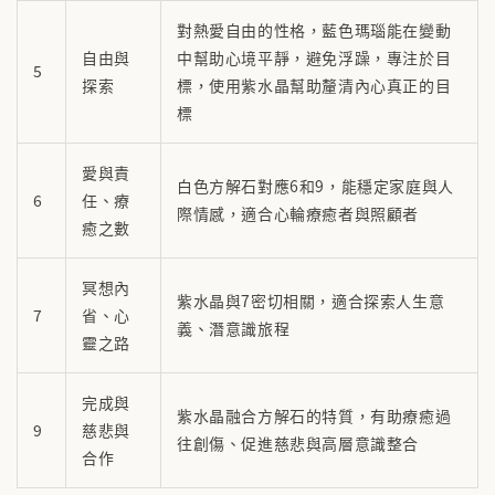
對熱愛自由的性格，藍色瑪瑙能在變動
自由與
中幫助心境平靜，避免浮躁，專注於目
5
探索
標，使用紫水晶幫助釐清內心真正的目
標
愛與責
白色方解石對應6和9，能穩定家庭與人
6
任、療
際情感，適合心輪療癒者與照顧者
癒之數
冥想內
紫水晶與7密切相關，適合探索人生意
7
省、心
義、潛意識旅程
靈之路
完成與
紫水晶融合方解石的特質，有助療癒過
9
慈悲與
往創傷、促進慈悲與高層意識整合
合作