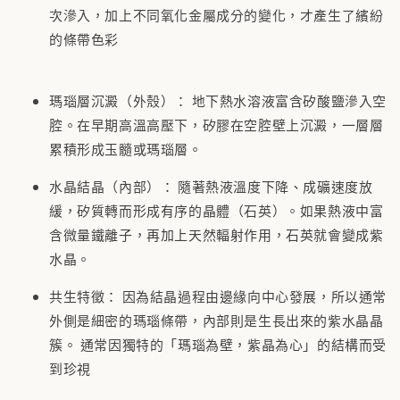
次滲入，加上不同氧化金屬成分的變化，才產生了繽紛
的條帶色彩
瑪瑙層沉澱（外殼）： 地下熱水溶液富含矽酸鹽滲入空
腔。在早期高溫高壓下，矽膠在空腔壁上沉澱，一層層
累積形成玉髓或瑪瑙層。
水晶結晶（內部）： 隨著熱液溫度下降、成礦速度放
緩，矽質轉而形成有序的晶體（石英）。如果熱液中富
含微量鐵離子，再加上天然輻射作用，石英就會變成紫
水晶。
共生特徵： 因為結晶過程由邊緣向中心發展，所以通常
外側是細密的瑪瑙條帶，內部則是生長出來的紫水晶晶
簇。 通常因獨特的「瑪瑙為壁，紫晶為心」的結構而受
到珍視