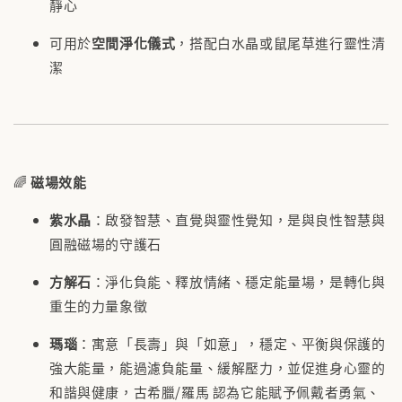
靜心
可用於
空間淨化儀式
，搭配白水晶或鼠尾草進行靈性清
潔
🌈
磁場效能
紫水晶
：啟發智慧、直覺與靈性覺知，是與良性智慧與
圓融磁場的守護石
方解石
：淨化負能、釋放情緒、穩定能量場，是轉化與
重生的力量象徵
瑪瑙
：寓意「長壽」與「如意」，穩定、平衡與保護的
強大能量，能過濾負能量、緩解壓力，並促進身心靈的
和諧與健康，古希臘/羅馬 認為它能賦予佩戴者勇氣、