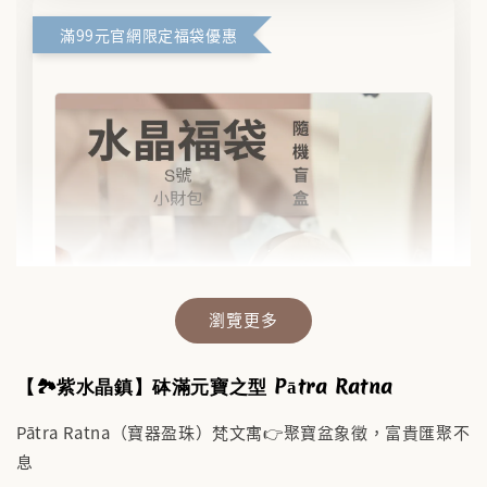
滿99元官網限定福袋優惠
瀏覽更多
【🏞️紫水晶鎮】砵滿元寶之型 Pātra Ratna
Pātra Ratna（寶器盈珠）梵文寓👉聚寶盆象徵，富貴匯聚不
息