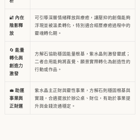
析
🔐
內在
可引導深層情緒釋放與療癒，讓壓抑的創傷能夠
陰影釋
浮現並被溫柔轉化，特別適合經歷療癒過程中的
放
靈魂轉化期。
🔄
能量
方解石協助穩固能量根基，紫水晶則激發靈感；
轉化與
二者合用能夠將直覺、願景實際轉化為創造性的
創造力
行動或作品。
激發
💼
助運
紫水晶主正財與靈性事業，方解石則穩固根基與
事業與
實踐，合適擺放於辦公桌、財位，有助於事業提
正財運
升與金錢流通穩定。