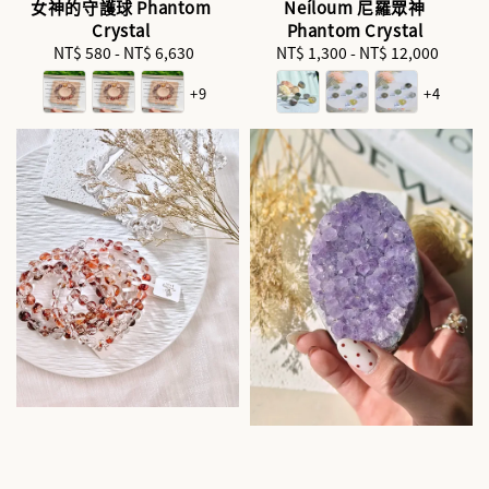
女神的守護球 Phantom
Neíloum 尼羅眾神
Crystal
Phantom Crystal
NT$ 580
-
NT$ 6,630
Regular
NT$ 1,300
-
NT$ 12,000
Regular
price
price
+9
+4