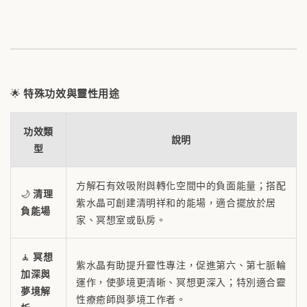
🌟
特殊功效與靈性用途
功效類
說明
型
方解石有效吸附與轉化空間中的負面能量；搭配
🌙
清理
紫水晶可創建清明祥和的能場，適合擺放於居
負能場
家、冥想室或臥房。
🧘
冥想
紫水晶有助提升靈性專注，促進第六、第七脈輪
加深與
運作，使夢境更清晰、冥想更深入；特別適合靈
夢境解
性療癒師與夢境工作者。