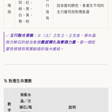
同：紅、
瑪
行
因多變的顏色，會產生不同的
綠、黑、
瑙
皆
五行屬性與對應能量
白、黃、
有
橙、粉
✅
五行融合意義
：火（土）之生土，土生金，紫水晶
與方解石的結合象徵
靈感轉化為實踐力量
，是一個從
靈性領悟到現實創造的強大連結。
🔢
對應生命靈數
與紫水
晶／方
數
解石/瑪
說明
字