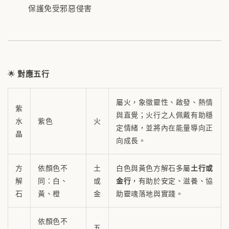
保護免受邪惡侵害
🌟
對應五行
屬火，象徵靈性、啟發、熱情
紫
與直覺；火行之人佩戴有助穩
水
紫色
火
定情緒，並將內在能量導向正
晶
向成長。
方
依顏色不
土
白色與黃色方解石多屬
土行或
解
同：白、
或
金行
，有助於安定、滋養、協
石
黃、橙
金
助靈魂落地與實踐。
依顏色不
五