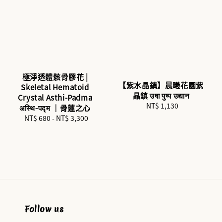
極淨透體骸骨膠花 |
【紫水晶鎮】晨曦花園紫
Skeletal Hematoid
晶鎮 उषा पुष्प उद्यान
Crystal Asthi-Padma
NT$ 1,130
Regular
अस्थि-पद्म ｜骨蓮之心
price
NT$ 680
-
NT$ 3,300
Regular
price
Follow us