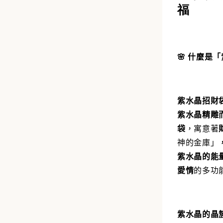
福
加
🌸 什麼是
紫水晶招財袋（
紫水晶精雕
袋
，寓意著
神的金庫」
紫水晶的能
愛情
的多功
紫水晶的晶