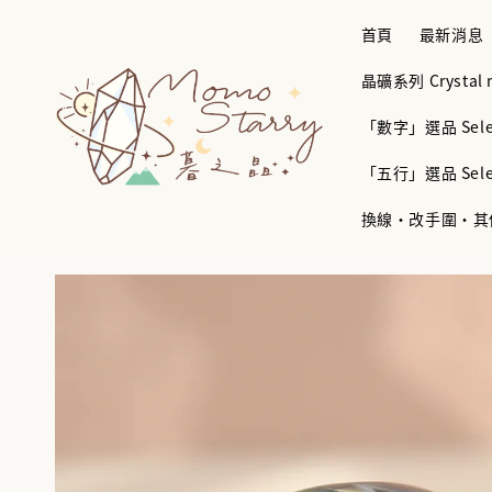
首頁
最新消息
晶礦系列 Crystal mi
「數字」選品 Selec
「五行」選品 Selec
換線・改手圍・其他服務 B