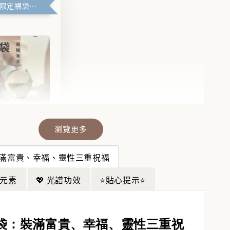
滿99元官網限定福袋優惠
瀏覽更多
晶福袋】🔮
福袋沒中獎？
：裝滿富貴、幸福、靈性三重祝福
袋幫你翻盤💎
💎
行元素
💖 光譜功效
⭐貼心提示⭐
-
+
財袋：裝滿富貴、幸福、靈性三重祝