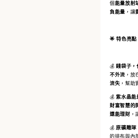
個
能量放射
負能量
，讓
🌟 特色亮點
💰
錢袋子，
不外流
，放
流失
，幫助
💰
紫水晶能
財富智慧的
還能理財
，
💰
原礦雕琢
的排布與內