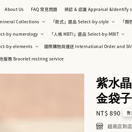
About Us
FAQ 常見問題
辨認 & 認識 Appraisal &Identify s
neral Collections
「款式」選品 Select-by-style
「顏色」
t-by-numerology
「人格 MBTI」選品 Select-by-MBIT
t-by-elements
國際購物與運送 International Order and Sh
racelet restring service
紫水晶
金袋子
Regular
NT$ 890
售
price
超商店到店NT