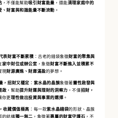
站
，不僅能幫助
吸引財富能量
，還能
清理家庭中的
愛、財富與和諧能量不斷流動
。
代表財富不斷累積
：
古老的錢袋象徵
財富的聚集與
在
家中財位或辦公室
，象徵
財富不斷進入並積累不
實現
財源廣進、財庫滿盈
的夢想。
量，招財又穩定
：
紫水晶的晶簇
象徵著
靈性啟發與
開啟
，幫助
提升財運與理財的洞察力
，不僅
招財，
讓你更
理性做出投資與事業的選擇
。
，收藏價值極高
：
每一款
紫水晶錢袋
的形狀、晶簇
部的結構
獨一無二
，象徵著
專屬的財富守護石
，不