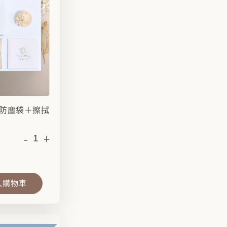
防塵袋＋擦拭
-
+
入購物車