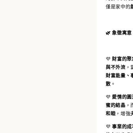
僅是家中的
🌿 象徵寓意
💜
財富的聚
與不外流
，
財富能量、
散
。
💜
愛情的圓
蜜的結晶
，
和睦
，增強
💜
事業的成