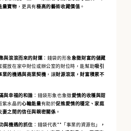
能量寶物
，更具有
極高的藝術收藏價值
。
集與滾滾而來的財運
：
錢袋的形象
象徵財富的儲藏
當擺放在家中財位或辦公室的財位時，能幫助
吸引
事業的機遇與商業契機
，讓
財源滾滾，財富積累不
滿與幸福的和諧
：
錢袋形象也象徵
愛情的收穫與甜
而紫水晶的
心輪能量
有助於
促進愛情的穩定、家庭
夫妻之間的信任與親密關係
。
功與機遇的抓住
：
錢袋代表**「事業的資源包」
，