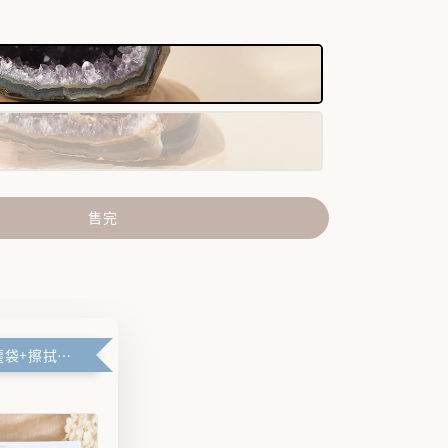
售完
🪽禮盒+防塵袋+擦拭布🪽