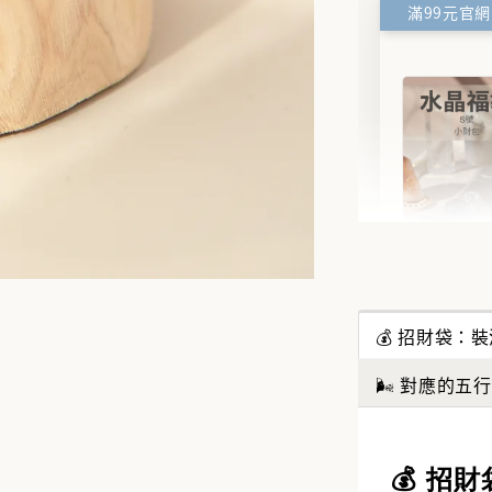
✨【水
搶來的
💰 招財袋
水晶福
能量UP
🌬️ 對應的五
NT$ 388
NT$ 488
💰 招