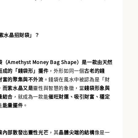
入購物車
「紫水晶招財袋」？
Amethyst Money Bag Shape）是一款由天然
而成的「錢袋形」擺件
，外形如同一個
古老的錢
財富的聚集與不外流
。錢袋在風水中被認為是「財
，
而紫水晶又是
靈性與智慧的象徵，當
錢袋形象與
量結合
，就成為一款能
催旺財運、吸引財富、穩定
能
能量擺件
。
簇內部散發出靈性光芒
，其
晶體尖端的結構
像是一