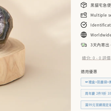
黑貓宅急便NT
Multiple
Identifi
Worldwide
3天內寄出
總分:
0
-
0
評價
適用優惠
🪽禮盒+防塵袋+
周年慶 2件9折 10% 
滿99元官網限定