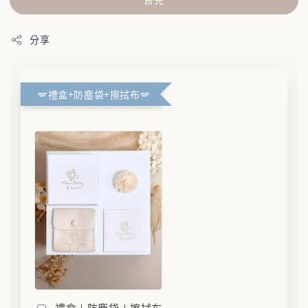
分享
🪽禮盒+防塵袋+擦拭布🪽
禮盒＋防塵袋＋擦拭布