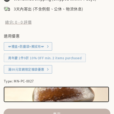
3天內寄出 (不含例假、公休、物流休息)
總分:
0
-
0
評價
適用優惠
🪽禮盒+防塵袋+擦拭布🪽
周年慶 2件9折 10% OFF min. 2 items purchased
滿99元官網限定福袋優惠
Type
: MN-PC-0027
售完