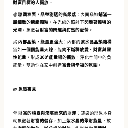
財富目標的人擺放
。
💰
糖霜表面，晶瑩剔透的高級感
：
表面猶如
鋪滿一
層細緻的糖霜顆粒
，在光線的照射下
閃爍著獨特的
光澤
，象徵著
財富的閃耀與甜蜜的愛情
。
💰
內部晶簇，能量更強大
：
內部的
紫水晶晶簇結構
猶如
一個個能量天線
，能夠
不斷釋放愛、財富與靈
性能量
，形成
360°能量場的擴散
，淨化空間中的負
能量，幫助你在家中創造
富貴與幸福的氛圍
。
🌿
象徵寓意
💜
財富的積累與滾滾而來的財運
：
錢袋的形象本身
就象徵著
財富的儲存
，加上
紫水晶的聚財能量
，放