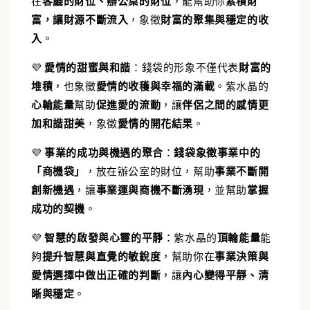
在
客廳的財位、辦公桌的財位
，能幫助你
累積財
富，讓財源不斷流入
，象徵
財富的聚集與穩定的收
入
。
💜
愛情的甜蜜與和諧
：
錢袋的形象不僅代表
財富的
堆積
，也象徵
愛情的收穫與幸福的滿載
。紫水晶的
心輪能量
幫助
促進愛的流動
，讓
伴侶之間的感情更
加和諧甜美
，象徵
愛情的開花結果
。
💜
事業的成功與機遇的聚合
：
錢袋象徵事業中的
「商機袋」
，放在辦公室的財位，幫助
事業不斷開
創新機遇
，讓
事業運與商機不斷湧現
，並幫助
掌握
成功的契機
。
💜
智慧的啟發與心靈的平靜
：
紫水晶的
頂輪能量
能
夠
提升智慧與直覺的敏銳度
，幫助你在
事業決策與
愛情選擇中做出正確的判斷
，讓
內心變得平靜、清
晰與穩定
。