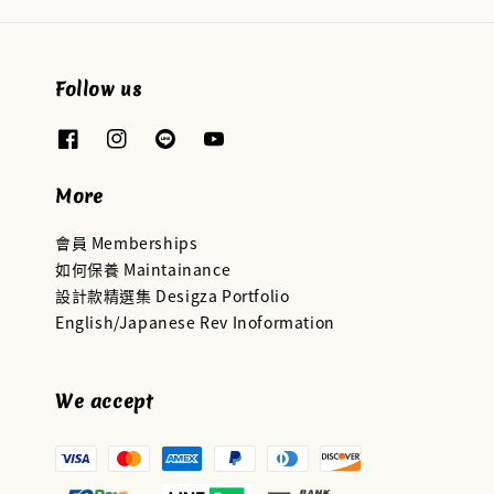
Follow us
More
會員 Memberships
如何保養 Maintainance
設計款精選集 Desigza Portfolio
English/Japanese Rev Inoformation
We accept