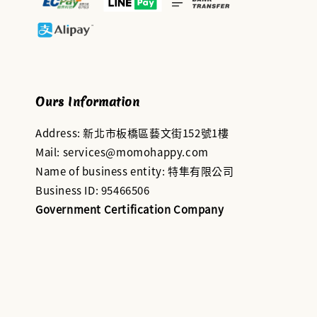
Ours Information
Address: 新北市板橋區藝文街152號1樓
Mail: services@momohappy.com
Name of business entity: 特隼有限公司
Business ID: 95466506
Government Certification Company