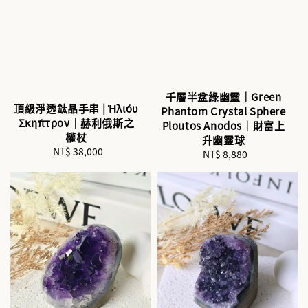
千層半盆綠幽靈｜Green
頂級淨透鈦晶手串 | Ἡλίου
Phantom Crystal Sphere
Σκήπτρον｜赫利俄斯之
Ploutos Anodos｜財富上
權杖
升幽靈球
NT$ 38,000
Regular
NT$ 8,880
Regular
price
price