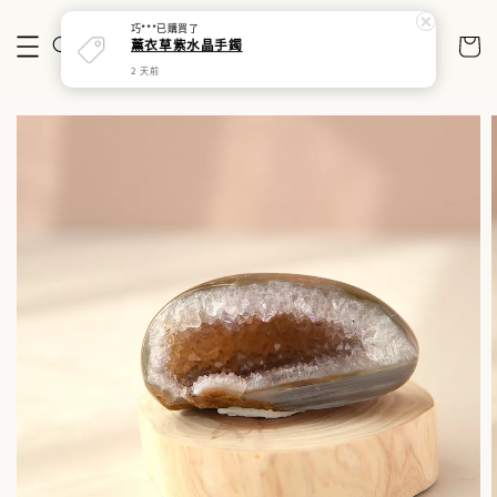
巧***
已購買了
薰衣草紫水晶手鐲
2 天前