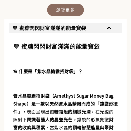
瀏覽更多
💜 蜜糖閃閃財富滿滿的能量寶袋
💜 蜜糖閃閃財富滿滿的能量寶袋
✨【水晶福袋】🔮 搶來的福袋沒中獎？水晶福
袋幫你翻盤💎能量UP💎
🌸 什麼是「紫水晶糖霜招財袋」？
-
+
NT$ 388
NT$ 488
紫水晶糖霜招財袋（Amethyst Sugar Money Bag
加入購物車
Shape
）
是一款以天然紫水晶精雕而成的「錢袋形擺
件」
，表面呈現出如
糖霜般的細緻光澤
，在光線的
照射下
閃爍著迷人的晶瑩光芒
。錢袋的形象象徵
財
富的收納與積累
，當紫水晶的
頂輪智慧能量
與
聚財