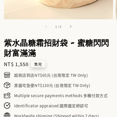
1
/
2
紫水晶糖霜招財袋 - 蜜糖閃閃
財富滿滿
Regular
NT$ 1,550
售完
price
超商店到店NT$65元 (台灣限定 TW Only)
黑貓宅急便NT$130元 (台灣限定 TW Only)
Multiple secure payments methods 多種付款方式
Identificator appraised 國際鑑定師認可
Worldwide shipping (Shipped within 7 days)