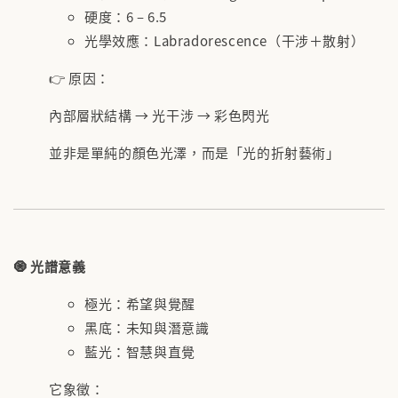
硬度：6 – 6.5
光學效應：Labradorescence（干涉＋散射）
👉 原因：
內部層狀結構 → 光干涉 → 彩色閃光
並非是單純的顏色光澤，而是「光的折射藝術」
🧿 光譜意義
極光：希望與覺醒
黑底：未知與潛意識
藍光：智慧與直覺
它象徵：