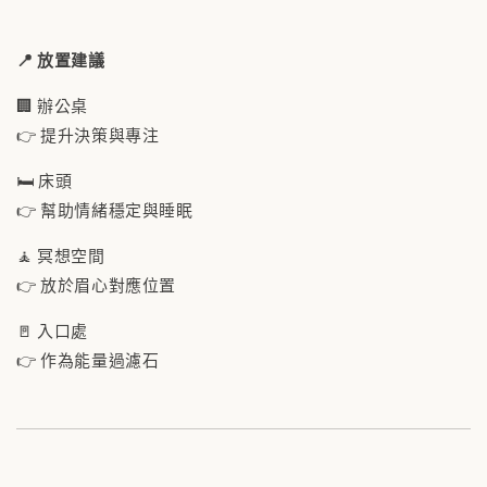
📍 放置建議
🏢 辦公桌
👉 提升決策與專注
🛏 床頭
👉 幫助情緒穩定與睡眠
🧘 冥想空間
👉 放於眉心對應位置
🚪 入口處
👉 作為能量過濾石