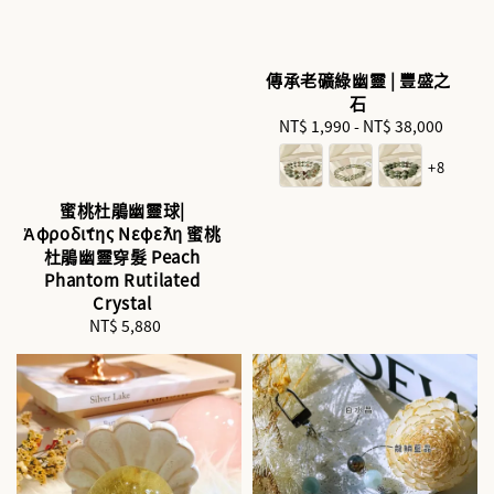
傳承老礦綠幽靈 | 豐盛之
石
NT$ 1,990
-
NT$ 38,000
Regular
price
+8
蜜桃杜鵑幽靈球|
Ἀφροδίτης Νεφέλη 蜜桃
杜鵑幽靈穿髮 Peach
Phantom Rutilated
Crystal
NT$ 5,880
Regular
price