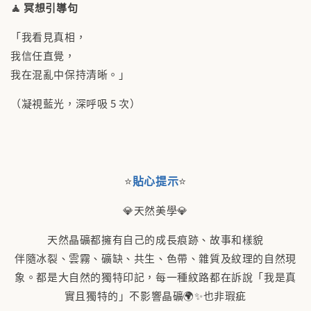
🧘 冥想引導句
「我看見真相，
我信任直覺，
我在混亂中保持清晰。」
（凝視藍光，深呼吸 5 次）
⭐
貼心提示
⭐
💎天然美學💎
天然晶礦都擁有自己的成長痕跡、故事和樣貌
伴隨冰裂、雲霧、礦缺、共生、色帶、雜質及紋理的自然現
象。都是大自然的獨特印記，每一種紋路都在訴說「我是真
實且獨特的」不影響晶礦🌍✨也非瑕疵