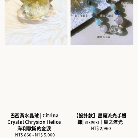
巴西黃水晶球 | Citrina
【設計款】星霧流光手機
Crystal Chrysion Helios
鍊| ताराधारा｜星之流光
海利歐斯的金淚
NT$ 2,960
Regular
NT$ 860
-
NT$ 5,000
Regular
price