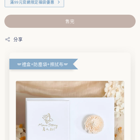
滿99元官網限定福袋優惠
售完
分享
🪽禮盒+防塵袋+擦拭布🪽