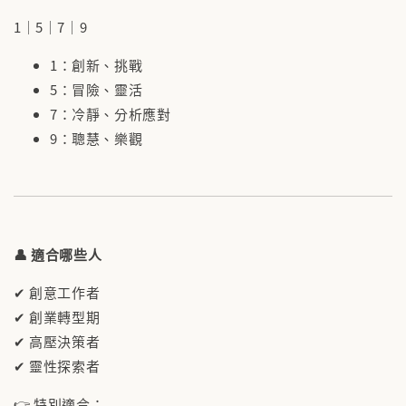
1｜5｜7｜9
1：創新、挑戰
5：冒險、靈活
7：冷靜、分析應對
9：聰慧、樂觀
👤 適合哪些人
✔ 創意工作者
✔ 創業轉型期
✔ 高壓決策者
✔ 靈性探索者
👉 特別適合：