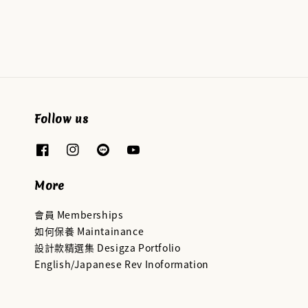
price
Follow us
More
會員 Memberships
如何保養 Maintainance
設計款精選集 Desigza Portfolio
English/Japanese Rev Inoformation