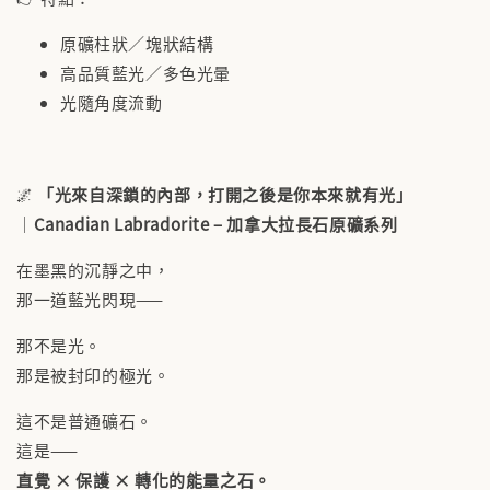
✨【水晶福袋】🔮 搶來的福袋沒中獎？水晶福
原礦柱狀／塊狀結構
袋幫你翻盤💎能量UP💎
高品質藍光／多色光暈
-
+
NT$ 388
光隨角度流動
NT$ 488
加入購物車
🌌
「光來自深鎖的內部，打開之後是你本來就有光」
｜
Canadian Labradorite – 加拿大拉長石原礦系列
在墨黑的沉靜之中，
那一道藍光閃現——
那不是光。
那是被封印的極光。
這不是普通礦石。
這是——
直覺 × 保護 × 轉化的能量之石。