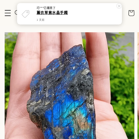
巧***
已購買了
薰衣草紫水晶手鐲
1 天前