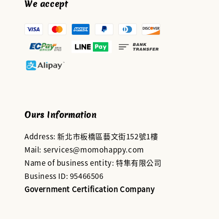
We accept
Ours Information
Address: 新北市板橋區藝文街152號1樓
Mail: services@momohappy.com
Name of business entity: 特隼有限公司
Business ID: 95466506
Government Certification Company