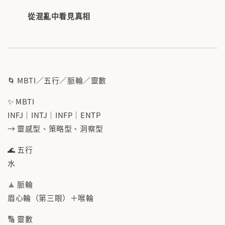
從混亂中看見真相
🌀 MBTI／五行／脈輪／靈數
✨ MBTI
INFJ｜INTJ｜INFP｜ENTP
→ 靈感型、策略型、洞察型
🌊 五行
水
🧘 脈輪
眉心輪（第三眼）＋喉輪
🔢 靈數