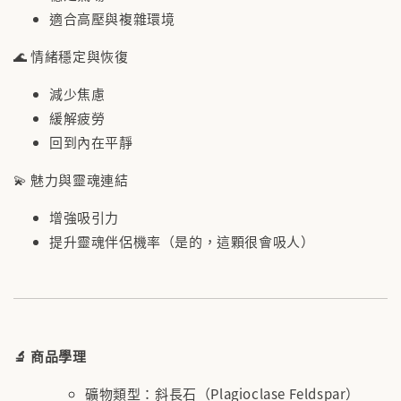
適合高壓與複雜環境
🌊 情緒穩定與恢復
減少焦慮
緩解疲勞
回到內在平靜
💫 魅力與靈魂連結
增強吸引力
提升靈魂伴侶機率（是的，這顆很會吸人）
🔬 商品學理
礦物類型：斜長石（Plagioclase Feldspar）