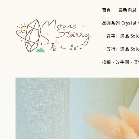
首頁
最新消息
晶礦系列 Crystal mi
「數字」選品 Selec
「五行」選品 Selec
換線・改手圍・其他服務 B