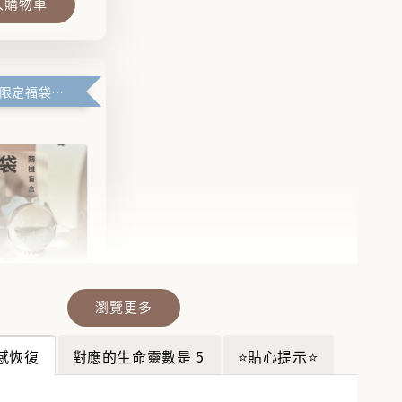
入購物車
滿99元官網限定福袋優惠
瀏覽更多
晶福袋】🔮
福袋沒中獎？
感恢復
對應的生命靈數是 5
⭐貼心提示⭐
袋幫你翻盤💎
💎