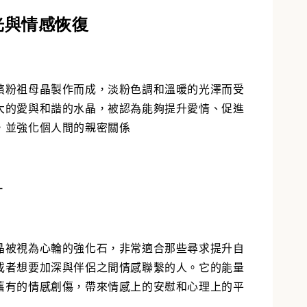
-
+
光與情感恢復
入購物車
檳粉祖母晶製作而成，淡粉色調和溫暖的光澤而受
大的愛與和諧的水晶，被認為能夠提升愛情、促進
，並強化個人間的親密關係
-
晶被視為心輪的強化石，非常適合那些尋求提升自
或者想要加深與伴侶之間情感聯繫的人。它的能量
舊有的情感創傷，帶來情感上的安慰和心理上的平