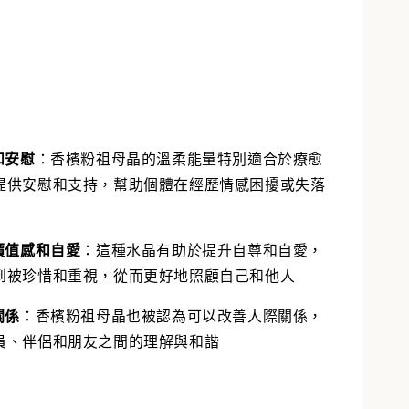
和安慰
：
香檳粉祖母晶的溫柔能量特別適合於療愈
提供安慰和支持，幫助個體在經歷情感困擾或失落
價值感和自愛
：
這種水晶有助於提升自尊和自愛，
到被珍惜和重視，從而更好地照顧自己和他人
關係
：
香檳粉祖母晶也被認為可以改善人際關係，
員、伴侶和朋友之間的理解與和諧