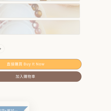
直接購買 Buy It Now
加入購物車
🪽禮盒+防塵袋+擦拭布🪽