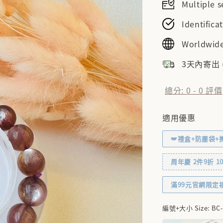
Multiple
Identifi
Worldwide
3天內寄出
總分:
0
-
0
評價
適用優惠
🪽禮盒+防塵袋+
周年慶 2件9折 10% 
滿99元官網限定
編號+大小 Size
: BC