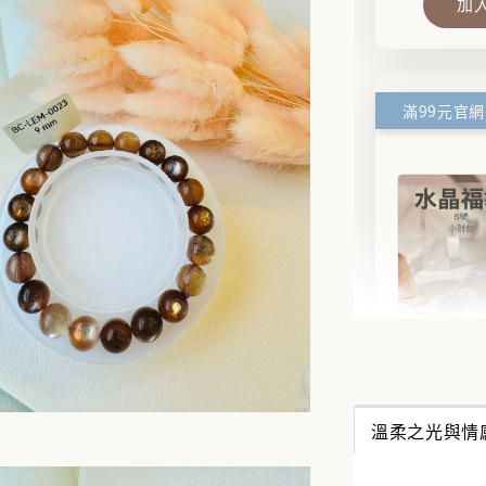
加
✨【水
搶來的
溫柔之光與情
水晶福
能量UP