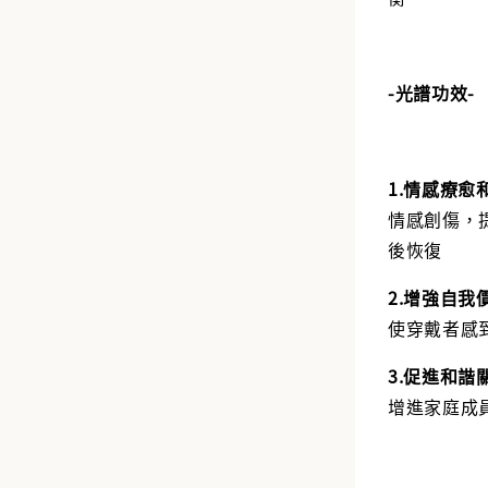
-光譜功效-
1.情感療愈
情感創傷，
後恢復
2.增強自我
使穿戴者感
3.促進和諧
增進家庭成