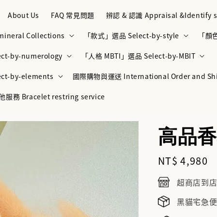
About Us
FAQ 常見問題
辨認 & 認識 Appraisal &Identify s
neral Collections
「款式」選品 Select-by-style
「顏色」
t-by-numerology
「人格 MBTI」選品 Select-by-MBIT
t-by-elements
國際購物與運送 International Order and Sh
racelet restring service
高品香
Regular
NT$ 4,980
price
超商店到店NT
黑貓宅急便NT