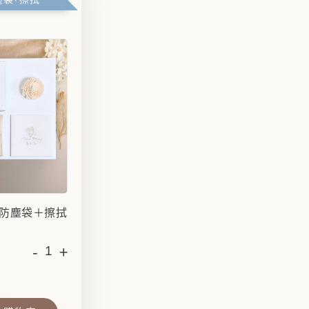
防塵袋＋擦拭
-
+