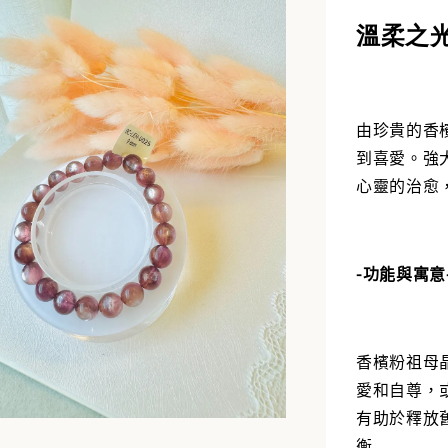
NT$ 388
溫柔之
NT$ 488
加
由珍貴的香
到喜愛。強
心靈的治愈
-功能與寓意
香檳粉祖母
愛和自尊，
有助於釋放
衡