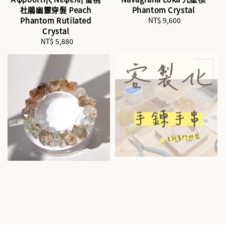
杜鵑幽靈穿髮 Peach
Phantom Crystal
Phantom Rutilated
NT$ 9,600
Regular
Crystal
price
NT$ 5,880
Regular
price