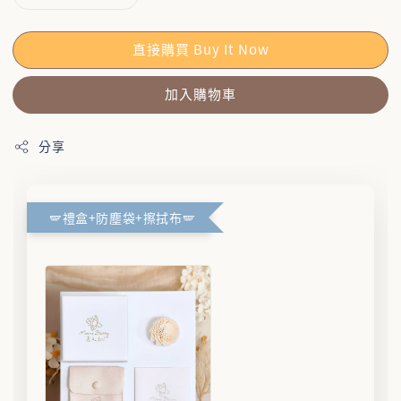
直接購買 Buy It Now
加入購物車
分享
🪽禮盒+防塵袋+擦拭布🪽