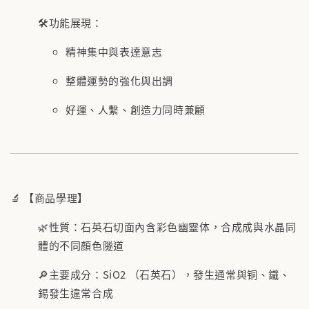
🛠️功能展現：
精神集中與表達意志
整體運勢的強化與出調
好運、人繫、創造力同時兼顧
🔬 【商品學理】
🌿性質：石英石切面內含彩色幽靈体，合成成與水晶同
體的不同顏色隧道
🔎主要成分：SiO2 （石英石），發生通常與铜、鐵、
錫發生違常合成