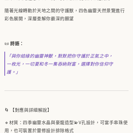
隨著光線轉動於天地之間的守護獸，四色幽靈天然景覽進行
彩色展開，深層查解你最深的願望
📜
詩語：
「與你結緣的幽靈神獸，默默把你守護於正氣之中，
一枚光，一切夏和冬一集吞納財富，選擇對你信仰守
護。」
🌀 【對應與詳細解說】
🔹材質：四季幽靈水晶與豪龍造型💫V孔設計，可當手串珠使
用，也可裝置於靈修設計排除格式