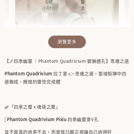
瀏覽更多
【🌌四季幽靈 ｜Phantom Quadrivium 貔貅通孔】思維之道
Phantom Quadrivium
拉丁意 👉 思維之道，聖域矩陣中四
道聯成，輝煌的靈性完成體
✨【水晶福袋】🔮 搶來的福袋沒中獎？水晶福
袋幫你翻盤💎能量UP💎
-
+
🌿「四季之靈 x 魂境之寶」
NT$ 388
NT$ 488
|
Phantom Quadrivium Pixiu
四季幽靈景V孔
並不是真的過意不去，而是我已願正視讓自己過得好
加入購物車