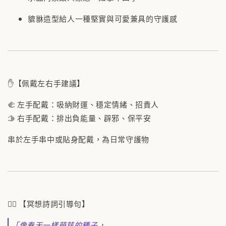
貔貅造型給人一種堅實與可愛兼具的守護感
✋【佩戴左右手建議】
🫲 左手配戴：吸納財運、穩定情緒、招貴人
🫱 右手配戴：排出負能量、辟邪、保平安
串於左手串中或貼身配戴，為日常守護物
🧘‍♀️ 【冥想詩詞引導句】
「像春天一樣萌芽的種子，