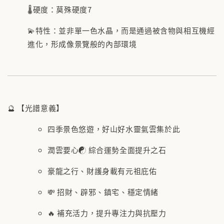
🌡️硬度：莫殊硬度7
💫特性：並非單一色水晶，而是通過被含物與相互機經
進化，形成像景覽般的內部環境
🔮 【光譜意義】
四季景色悠遊，好山好水靈氣雲集於此
潤雲要心☯️ 綜合運勢全面提升之石
豪龍之行、財護身載有元祖庇佑
💸 招財、辟邪、鎮宅、穩定情緒
🔥 補充活力，提升專注力與抗壓力