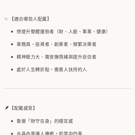
✨ 【適合哪些人配戴】
想提升整體運勢者（財、人脈、事業、健康）
業務員、投資者、創業者、頻繁決策者
精神壓力大、需安撫情緒與提升自信者
處於人生轉折點，需貴人扶持的人
🪶
【配戴感受】
象徵「財守在身」的穩定感
水晶內景讓人療癒，如掌中四季