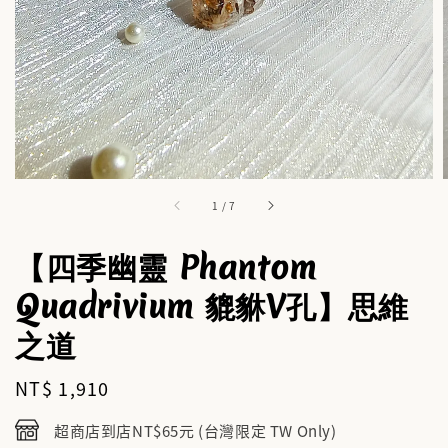
1
/
7
【四季幽靈 Phantom
Quadrivium 貔貅V孔】思維
之道
Regular
NT$ 1,910
price
超商店到店NT$65元 (台灣限定 TW Only)