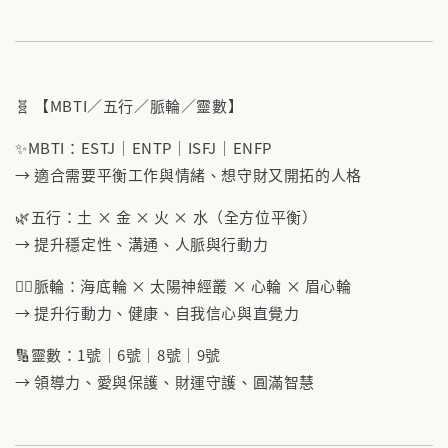
🧬 【MBTI／五行／脈輪／靈數】
✨MBTI：ESTJ｜ENTP｜ISFJ｜ENFP
→ 適合需要平衡工作與情緒、想守財又開拓的人格
🌿五行：土 × 金 × 火 × 水（全方位平衡）
→ 提升穩定性、溝通、人脈與行動力
🧘‍♀️脈輪：海底輪 × 太陽神經叢 × 心輪 × 眉心輪
→ 提升行動力、健康、自我信心與直覺力
🔢靈數：1號｜6號｜8號｜9號
→ 領導力、愛與保護、財運守護、圓滿智慧