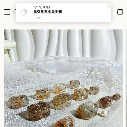
巧***
已購買了
薰衣草紫水晶手鐲
1 天前