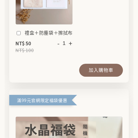
禮盒＋防塵袋＋擦拭布
-
+
NT$ 50
NT$ 100
加入購物車
滿99元官網限定福袋優惠