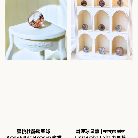
蜜桃杜鵑幽靈球|
幽靈球星雲 | नवग्रह लोक
Ἀφροδίτης Νεφέλη 蜜桃
Navagraha Loka 九星核