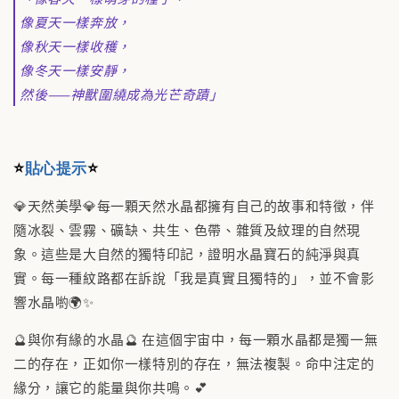
像夏天一樣奔放，
像秋天一樣收穫，
像冬天一樣安靜，
然後——神獸圍繞成為光芒奇蹟」
⭐
貼心提示
⭐
💎天然美學💎每一顆天然水晶都擁有自己的故事和特徵，伴
隨冰裂、雲霧、礦缺、共生、色帶、雜質及紋理的自然現
象。這些是大自然的獨特印記，證明水晶寶石的純淨與真
實。每一種紋路都在訴說「我是真實且獨特的」，並不會影
響水晶喲🌍✨
🔮與你有緣的水晶🔮 在這個宇宙中，每一顆水晶都是獨一無
二的存在，正如你一樣特別的存在，無法複製。命中注定的
緣分，讓它的能量與你共鳴。💕