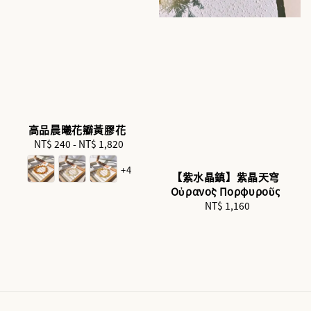
高品晨曦花瓣黃膠花
NT$ 240
-
NT$ 1,820
Regular
price
+4
【紫水晶鎮】紫晶天穹
Οὐρανὸς Πορφυροῦς
NT$ 1,160
Regular
price