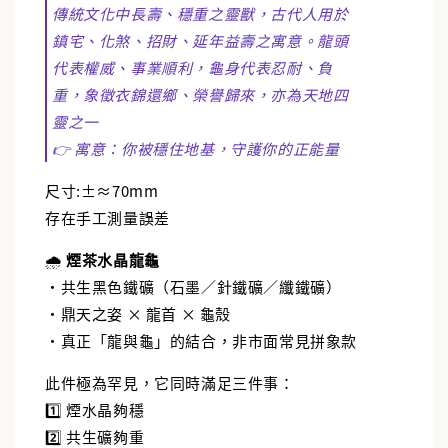
傳統文化中長壽、穩重之靈獸，古代人用於
鎮宅、化煞、招財、延年益壽之寓意。龍頭
加入購物車
代表權威、事業順利，龜身代表忍耐、負
重，象徵衣錦還鄉、榮譽歸來，亦為天地四
靈之一
👉 寓意：你被穩住地基，守護你的正能量
尺寸:±≈70mm
存在手工測量誤差
🌧️
煙茶水晶龍龜
・共生黑色鐵礦（石墨／針鐵礦／纖鐵礦）
・鼎天之姿 × 龍首 × 龜殼
・真正「龍與龜」的結合，非市面常見拼象款
此件極為罕見，它同時滿足三件事：
1️⃣ 煙水晶夠穩
2️⃣ 共生礦夠重