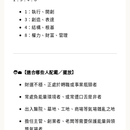
1：執行、開創
3：創造、表達
4：結構、根基
8：權力、財富、管理
🧑‍💼【適合哪些人配戴／擺放】
財運不穩、正處於轉職或事業瓶頸者
常處負能量環境者、或常遭口舌是非者
出入醫院、墓地、工地、商場等氣場雜亂之地
擔任主管、創業者、老闆等需要保護能量與領
導氣場者