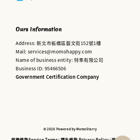
Ours Information
Address: 新北市板橋區藝文街152號1樓
Mail: services@momohappy.com
Name of business entity: 特隼有限公司
Business ID: 95466506
Government Certification Company
© 2026 Powered by MomoStarry
服務條款Service Terms
隱私條款 Privacy Policy
退款與退
|
|