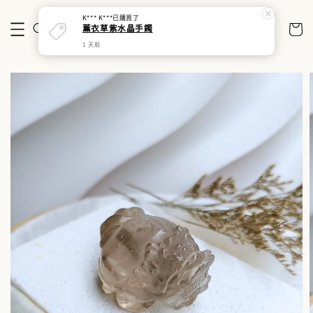
K*** K***
已購買了
薰衣草紫水晶手鐲
1 天前