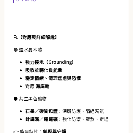
🔍【對應與詳細解說】
🟤 煙水晶本體
強力接地（Grounding）
吸收並轉化負能量
穩定情緒、清理焦慮與恐懼
對應
海底輪
⚫ 共生黑色礦物
石墨／碳質包體
：深層防護、隔絕濁氣
針鐵礦／纖鐵礦
：強化防禦、壓煞、定場
👉 能量特性：
鎮壓與守護