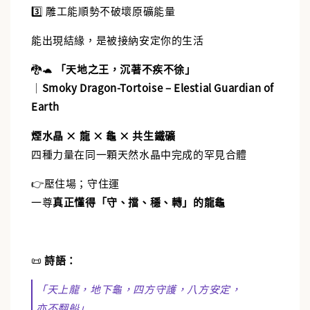
3️⃣ 雕工能順勢不破壞原礦能量
能出現結緣，是被接納安定你的生活
🐉🐢
「天地之王，沉著不疾不徐」
｜
Smoky Dragon-Tortoise – Elestial Guardian of
Earth
煙水晶 × 龍 × 龜 × 共生鐵礦
四種力量在同一顆天然水晶中完成的罕見合體
👉壓住場；守住運
一尊
真正懂得「守、擋、穩、轉」的龍龜
📜
詩語：
「天上龍，地下龜，四方守護，八方安定，
亦不翻船」