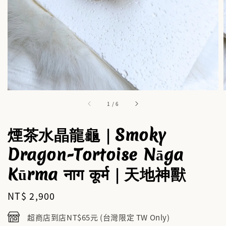
1
/
6
煙茶水晶龍龜｜Smoky
Dragon-Tortoise Nāga
Kūrma नाग कूर्म｜天地神獸
Regular
NT$ 2,900
price
超商店到店NT$65元 (台灣限定 TW Only)