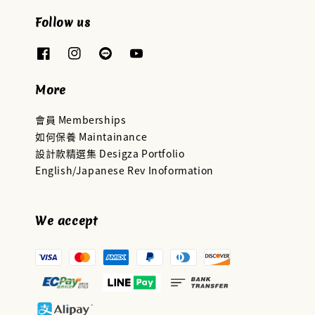
Follow us
More
會員 Memberships
如何保養 Maintainance
設計款精選集 Desigza Portfolio
English/Japanese Rev Inoformation
We accept