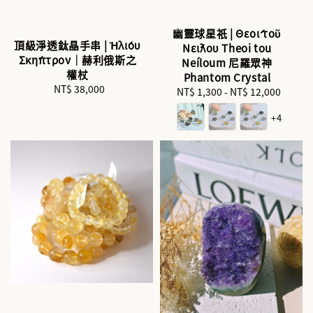
幽靈球星祇 | Θεοί τοῦ
頂級淨透鈦晶手串 | Ἡλίου
Νείλου Theoi tou
Σκήπτρον｜赫利俄斯之
Neíloum 尼羅眾神
權杖
Phantom Crystal
NT$ 38,000
Regular
NT$ 1,300
-
NT$ 12,000
Regular
price
price
+4