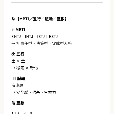
🌀【MBTI／五行／脈輪／靈數】
✨
MBTI
ENTJ｜INTJ｜ISTJ｜ESTJ
→ 扛責任型、決策型、守成型人格
🌍
五行
土 × 金
→ 穩定 × 轉化
🧘‍♂️
脈輪
海底輪
→ 安全感、根基、生命力
🔢
靈數
1｜3｜4｜8