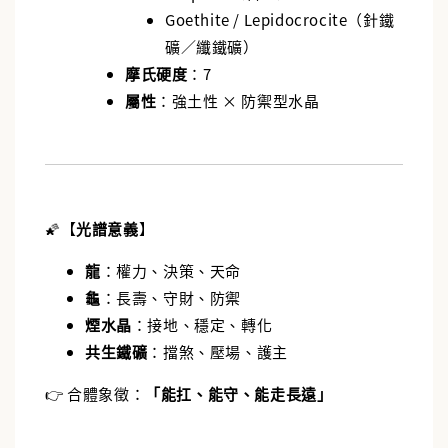
Goethite / Lepidocrocite（針鐵
礦／纖鐵礦）
摩氏硬度
：7
屬性
：強土性 × 防禦型水晶
🌠【
光譜意義
】
龍
：權力、決策、天命
龜
：長壽、守財、防禦
煙水晶
：接地、穩定、轉化
共生鐵礦
：擋煞、壓場、護主
👉 合體象徵：
「能扛、能守、能走長遠」