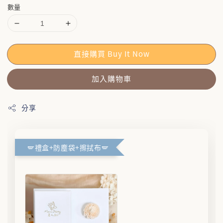
數量
直接購買 Buy It Now
加入購物車
分享
🪽禮盒+防塵袋+擦拭布🪽