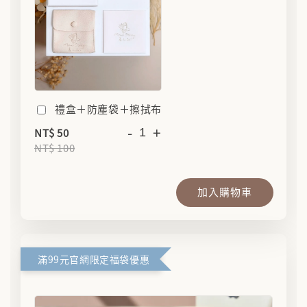
禮盒＋防塵袋＋擦拭布
-
+
NT$ 50
NT$ 100
加入購物車
滿99元官網限定福袋優惠