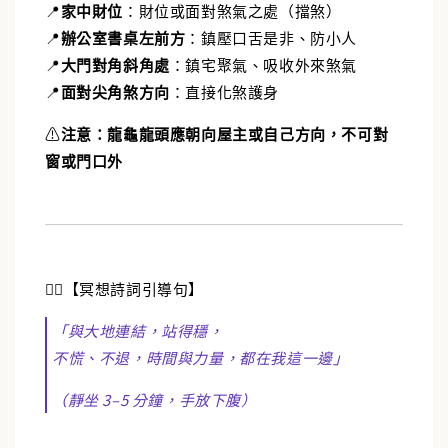
📍
家中財位
：財位或面對煞氣之處（擋煞）
📍
辦公室書桌左前方
：鎮壓口舌是非、防小人
📍
大門對角斜角處
：鎮宅聚氣、吸收外來煞氣
📍
面對尖角煞方向
：直接化煞護身
⚠️
注意：龍龜龍頭應朝向屋主或自己方向，不可對
窗或門口外
🧘‍♂️【冥想詩詞引導句】
「與大地連結，站得穩，
不慌、不退，時間與力量，都在我這一邊」
（靜坐 3–5 分鐘，手放下腹）