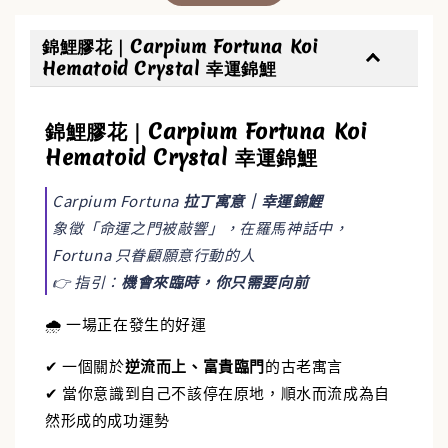
錦鯉膠花｜Carpium Fortuna Koi
Hematoid Crystal 幸運錦鯉
錦鯉膠花｜Carpium Fortuna Koi
✨【水晶福袋】🔮 搶來的福袋沒中獎？水晶福
Hematoid Crystal 幸運錦鯉
袋幫你翻盤💎能量UP💎
-
+
Carpium Fortuna
拉丁寓意
｜
幸運錦鯉
NT$ 388
NT$ 488
象徵「命運之門被敲響」，在羅馬神話中，
Fortuna 只眷顧願意行動的人
👉 指引：
機會來臨時，你只需要向前
加入購物車
🌧️ 一場正在發生的好運
✔ 一個關於
逆流而上、富貴臨門
的古老寓言
✔ 當你意識到自己不該停在原地，順水而流成為自
然形成的成功運勢