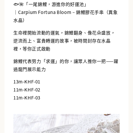
🐟🌺「一尾錦鯉，游進你的好運池」
｜Carpium Fortuna Bloom – 錦鯉膠花手串（異象
水晶）
生命裡開始流動的運氣，錦鯉翻身、像花朵盛放，
逆流而上、富貴轉運的故事，被時間封存在水晶
裡，等你正式啟動
錦鯉代表努力「求運」的你，讓眾人推你一把——躍
過龍門展示能力
13m-KHF-01
11m-KHF-02
11m-KHF-03