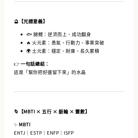
🔮【光譜意義】
🐟 錦鯉：逆流而上、成功翻身
🔥 火元素：勇氣、行動力、事業突破
🌍 土元素：穩定、財庫、長久累積
👉
一句話總結：
這是「幫你把好運留下來」的水晶
🌀【MBTI × 五行 × 脈輪 × 靈數】
✨
MBTI
ENTJ｜ESTP｜ENFP｜ISFP