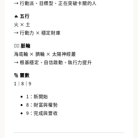
→ 行動派、目標型、正在突破卡關的人
🔥
五行
火 × 土
→ 行動力 × 穩定財庫
🧘‍♀️
脈輪
海底輪 × 臍輪 × 太陽神經叢
→ 根基穩定、自信啟動、執行力提升
🔢
靈數
1｜8｜9
1：新開始
8：財富與權勢
9：完成與豐收