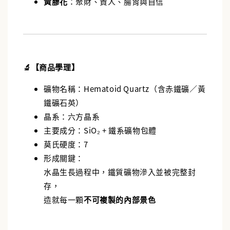
黃膠花
：聚財、貴人、腸胃與自信
🔬【商品學理】
礦物名稱：Hematoid Quartz（含赤鐵礦／黃
鐵礦石英）
晶系：六方晶系
主要成分：SiO₂ + 鐵系礦物包體
莫氏硬度：7
形成關鍵：
水晶生長過程中，鐵質礦物滲入並被完整封
存，
造就每一顆
不可複製的內部景色