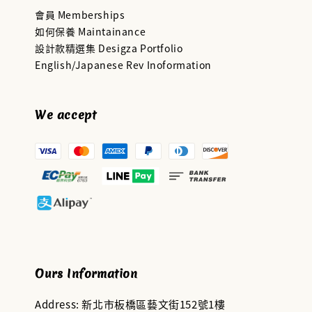
會員 Memberships
如何保養 Maintainance
設計款精選集 Desigza Portfolio
English/Japanese Rev Inoformation
We accept
Ours Information
Address: 新北市板橋區藝文街152號1樓