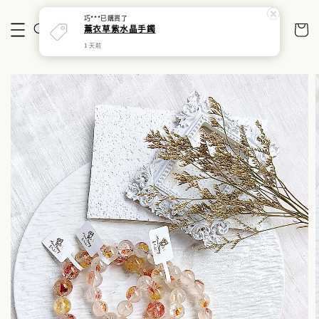
巧***
已購買了
薰衣草紫水晶手鐲
1 天前