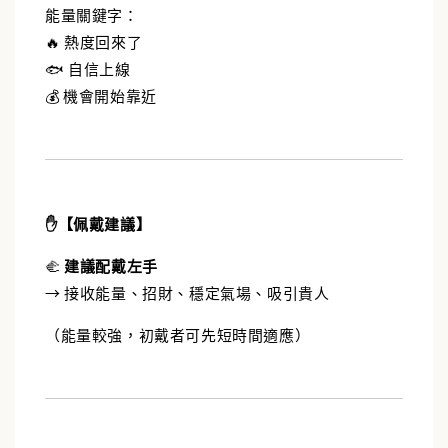
能量關鍵字：
🔥 熱度回來了
🐟 自信上線
💰 機會開始靠近
✋【佩戴建議】
🫲
建議配戴左手
→ 接收能量、招財、穩定氣場、吸引貴人
（能量較強，初戴者可先短時間適應）