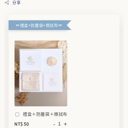
分享
🪽禮盒+防塵袋+擦拭布🪽
禮盒＋防塵袋＋擦拭布
-
+
NT$ 50