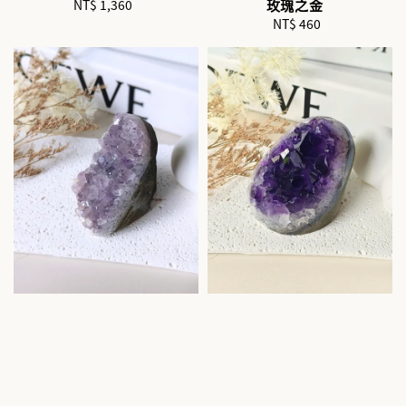
NT$ 1,360
Regular
玫瑰之金
price
NT$ 460
Regular
price