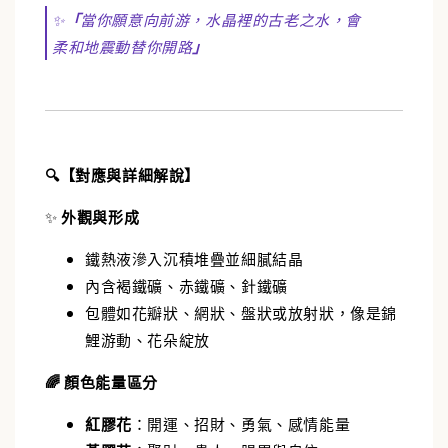
✨
「
當你願意向前游，水晶裡的古老之水，會
柔和地震動替你開路
」
🔍【對應與詳細解說】
✨
外觀與形成
鐵熱液滲入沉積堆疊並細膩結晶
內含褐鐵礦、赤鐵礦、針鐵礦
包體如花瓣狀、網狀、盤狀或放射狀，像是錦
鯉游動、花朵綻放
🌈 顏色能量區分
紅膠花
：開運、招財、勇氣、感情能量