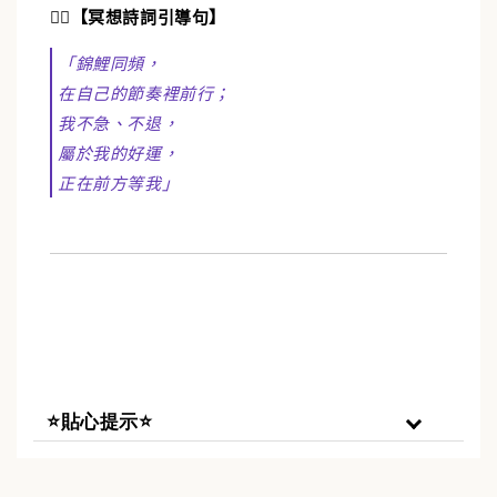
🧘‍♀️【冥想詩詞引導句
】
「錦鯉同頻，
在自己的節奏裡前行；
我不急、不退，
屬於我的好運，
正在前方等我」
⭐貼心提示⭐