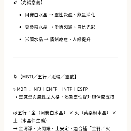
🌠【光譜意義】
阿賽白水晶 → 靈性覺醒、能量淨化
莫桑粉水晶 → 愛情閃耀、自信光彩
米蘭水晶 → 情緒療癒、人緣提升
🌀【MBTI／五行／脈輪／靈數】
✨MBTI：INFJ｜ENFP｜INTP｜ESFP
→ 靈感型與感性型人格，渴望靈性提升與情感支持
🌿五行：金（阿賽白水晶） × 火（莫桑粉水晶） ×
土（水晶伴生礦）
→ 金清淨、火閃耀、土安定，適合補「金弱／火