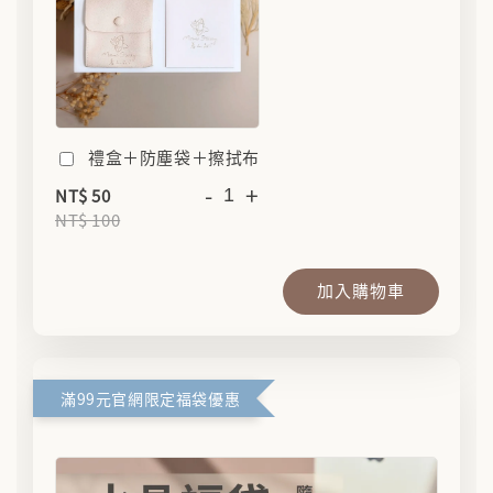
禮盒＋防塵袋＋擦拭布
-
+
NT$ 50
NT$ 100
加入購物車
滿99元官網限定福袋優惠