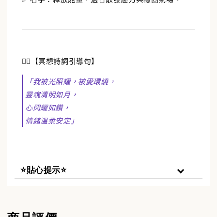
🧘‍♂️【冥想詩詞引導句】
「我被光照耀，被愛環繞，
靈魂清明如月，
心閃耀如鑽，
情緒溫柔安定」
⭐貼心提示⭐