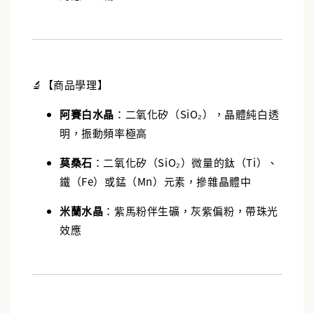
🔬【商品學理】
阿賽白水晶
：二氧化矽（SiO₂），晶體純白透
明，振動頻率極高
莫桑石
：二氧化矽（SiO₂）微量的鈦（Ti）、
鐵（Fe）或錳（Mn）元素，摻雜晶體中
米蘭水晶
：紫馬粉伴生礦，灰紫偏粉，帶珠光
效應