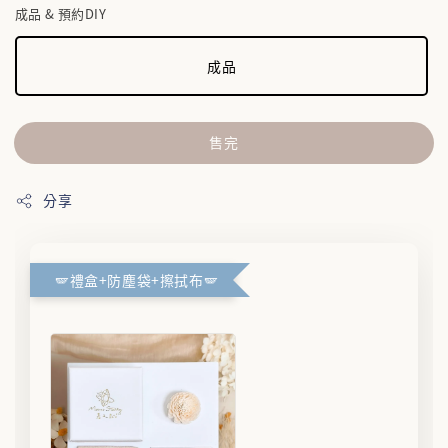
成品 & 預約DIY
成品
售完
分享
🪽禮盒+防塵袋+擦拭布🪽