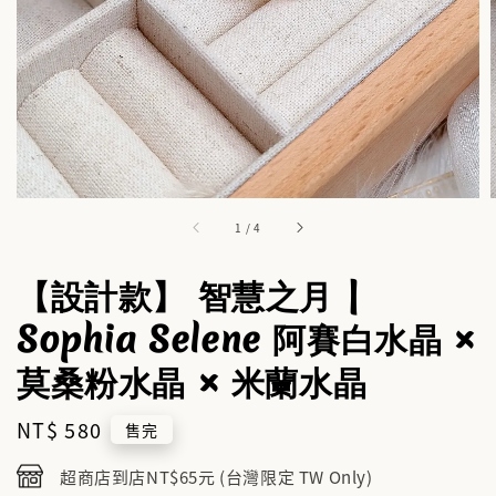
1
/
4
【設計款】 智慧之月 |
Sophia Selene 阿賽白水晶 ×
莫桑粉水晶 × 米蘭水晶
Regular
NT$ 580
售完
price
超商店到店NT$65元 (台灣限定 TW Only)