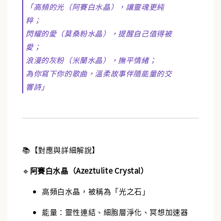
「高頻的光（阿賽白水晶），讓靈魂更純
粹；
閃耀的愛（莫桑粉水晶），提醒自己值得被
愛；
浪漫的灰粉（米蘭水晶），撫平情緒；
為你寫下你的歌曲，溫柔故事伴隨能量的交
響詩」
📚【對應與詳細解說】
🔹
阿賽白水晶（Azeztulite Crystal）
高頻白水晶，被稱為「光之石」
能量：靈性連結、細胞層淨化、冥想加速器