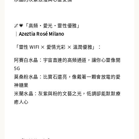
加入購物車
🌌💗「高頻・愛光・靈性優雅」
｜
Azeztia Rosé Milano
「靈性 WIFI × 愛情光彩 × 溫潤優雅」：
阿賽白水晶：宇宙直連的高頻通道，讓你心靈像開
5G
莫桑粉水晶：比寶石還亮，像戴著一顆會放電的愛
神糖果
米蘭水晶：灰紫與粉的文藝之光，低調卻能默默療
癒人心