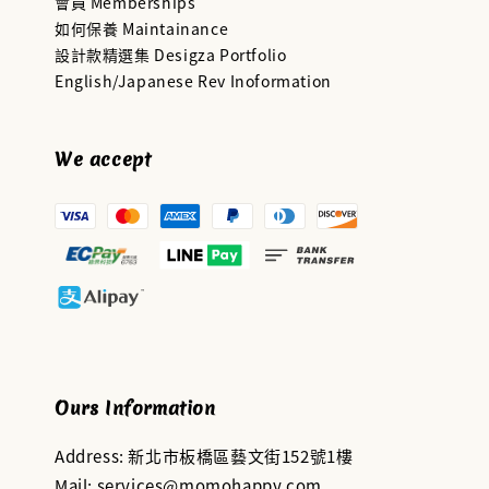
會員 Memberships
如何保養 Maintainance
設計款精選集 Desigza Portfolio
English/Japanese Rev Inoformation
We accept
Ours Information
Address: 新北市板橋區藝文街152號1樓
Mail: services@momohappy.com