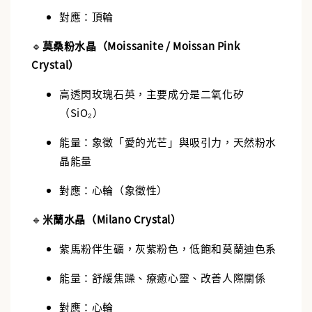
對應：頂輪
🔹
莫桑粉水晶（Moissanite / Moissan Pink
Crystal）
高透閃玫瑰石英，主要成分是二氧化矽
（SiO₂）
能量：象徵「愛的光芒」與吸引力，天然粉水
晶能量
對應：心輪（象徵性）
🔹
米蘭水晶（Milano Crystal）
紫馬粉伴生礦，灰紫粉色，低飽和莫蘭迪色系
能量：舒緩焦躁、療癒心靈、改善人際關係
對應：心輪