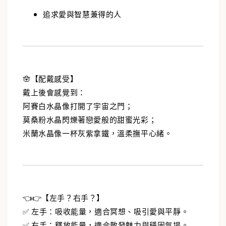
追求愛與智慧兼得的人
🪬【配戴感受】
戴上後會感覺到：
阿賽白水晶像打開了宇宙之門；
莫桑粉水晶閃爍著戀愛般的甜蜜光彩；
米蘭水晶像一杯灰紫拿鐵，溫柔撫平心緒。
👈👉【左手？右手？】
✅ 左手：吸收能量，適合冥想、吸引愛與平靜。
✅ 右手：釋放能量，適合散發魅力與穩固氣場。