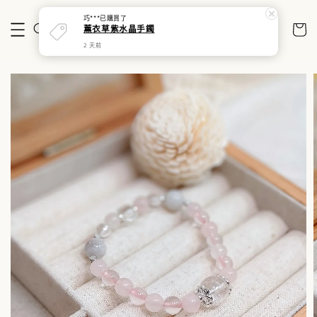
巧***
已購買了
薰衣草紫水晶手鐲
2 天前