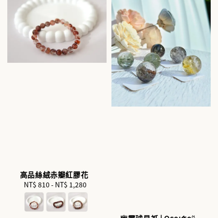
高品絲絨赤瓣紅膠花
NT$ 810
-
NT$ 1,280
Regular
price