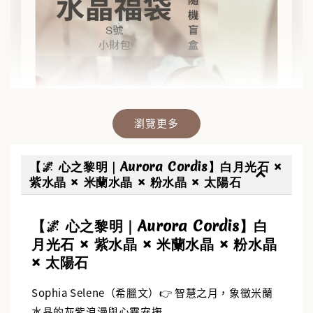
瀏覽更多
【🌌 心之黎明｜Aurora Cordis】白月光石 ×
紫水晶 × 米蘭水晶 × 粉水晶 × 太陽石
【🌌 心之黎明｜Aurora Cordis】白
✨【水晶福袋】🔮 搶來的福袋沒中獎？水晶福
月光石 × 紫水晶 × 米蘭水晶 × 粉水晶
袋幫你翻盤💎能量UP💎
× 太陽石
-
+
NT$ 388
NT$ 488
Sophia Selene（希臘文）👉 智慧之月，象徵米蘭
水晶的灰紫浪漫與心靈安撫