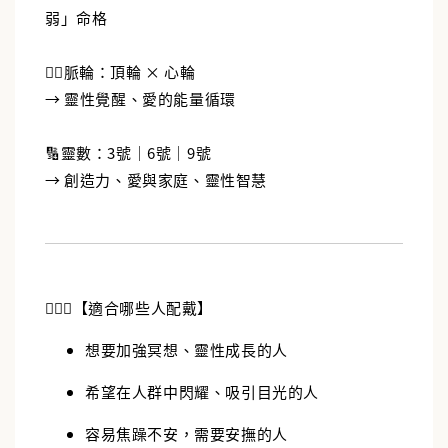
弱」命格
🧘‍♀️脈輪：頂輪 × 心輪
→ 靈性覺醒、愛的能量循環
🔢靈數：3號｜6號｜9號
→ 創造力、愛與家庭、靈性智慧
👩‍❤️‍👨【適合哪些人配戴】
想要加強冥想、靈性成長的人
希望在人群中閃耀、吸引目光的人
容易焦躁不安，需要安撫的人