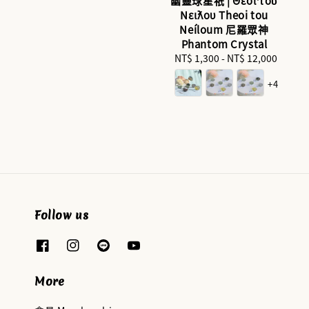
幽靈球星祇 | Θεοί τοῦ
Νείλου Theoi tou
Neíloum 尼羅眾神
Phantom Crystal
NT$ 1,300
-
NT$ 12,000
Regular
price
+4
Follow us
More