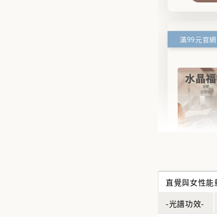
✨【水
搶來的
直覺與女性能
水晶福
能量UP
-光譜功效-
NT$ 388