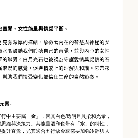
徵
直覺、女性能量與情感平衡
。
月亮有深厚的連結，象徵著內在的智慧與神秘的女
顆水晶鼓勵我們聆聽自己的直覺，並與內心的女性
厚的聯繫。白月光石也被視為守護愛情與感情的石
強浪漫的感覺，促進情感上的理解與和諧。它帶來
，幫助我們接受變化並信任生命的自然節奏。
元素-
五行中主要屬「
金
」，因其白色/透明且具柔和光暈，
輯思維與決策力。其能量溫和也帶有「
水
」的特性，
與提升直覺，尤其適合五行缺金或需要加強冷靜與人