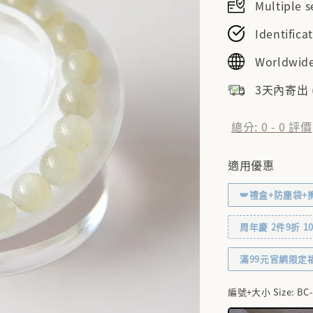
Multiple
Identifi
Worldwide
3天內寄出
總分:
0
-
0
評價
適用優惠
🪽禮盒+防塵袋+
周年慶 2件9折 10% 
滿99元官網限定
編號+大小 Size
: B