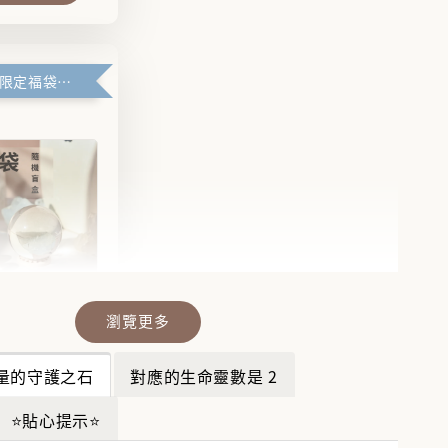
滿99元官網限定福袋優惠
瀏覽更多
晶福袋】🔮
福袋沒中獎？
量的守護之石
對應的生命靈數是 2
袋幫你翻盤💎
💎
⭐貼心提示⭐
-
+