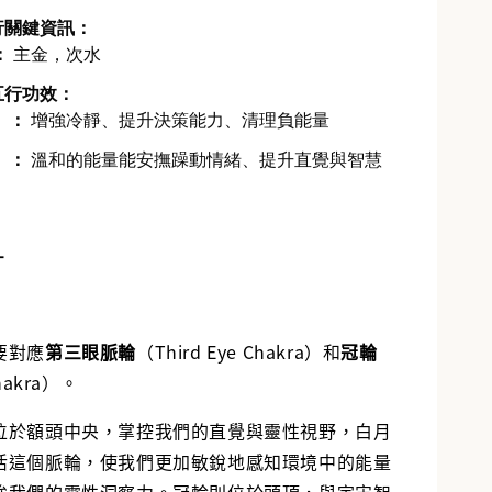
行關鍵資訊：
：
主金，次水
五行功效：
）：
增強冷靜、提升決策能力、清理負能量
）：
溫和的能量能安撫躁動情緒、提升直覺與智慧
-
要對應
第三眼脈輪
（Third Eye Chakra）和
冠輪
hakra）
。
位於額頭中央，掌控我們的直覺與靈性視野，白月
活這個脈輪，使我們更加敏銳地感知環境中的能量
強我們的靈性洞察力。冠輪則位於頭頂，與宇宙智