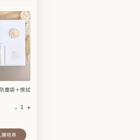
防塵袋＋擦拭
-
+
入購物車