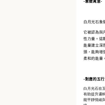
-象徵寓意-
白月光石象
它被認為與
性力量。這
能量建立深
頭，能夠增
柔和的能量
-對應的五行
白月光石在
有助提升邏
能平靜情緒