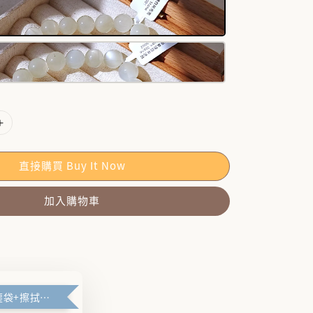
直接購買 Buy It Now
加入購物車
🪽禮盒+防塵袋+擦拭布🪽