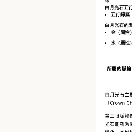
緣
白月光石五
五行歸屬
白月光石的
金（屬性
水（屬性
-所屬的脈輪
白月光石主
（Crown C
第三眼脈輪
光石能夠激
變化，並增