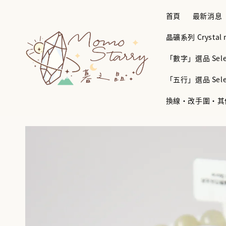
首頁
最新消息
晶礦系列 Crystal mi
「數字」選品 Selec
「五行」選品 Selec
換線・改手圍・其他服務 B