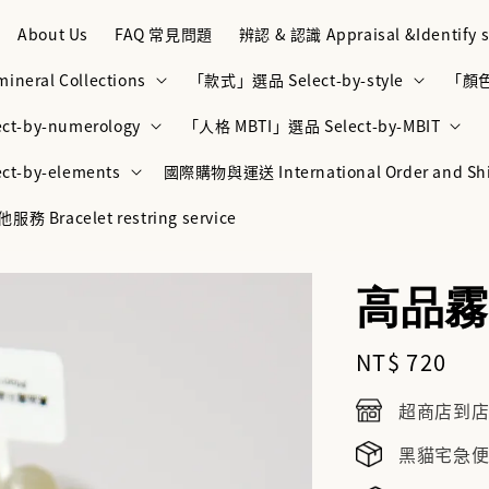
About Us
FAQ 常見問題
辨認 & 認識 Appraisal &Identify s
neral Collections
「款式」選品 Select-by-style
「顏色」
t-by-numerology
「人格 MBTI」選品 Select-by-MBIT
t-by-elements
國際購物與運送 International Order and Sh
racelet restring service
高品霧
Regular
NT$ 720
price
超商店到店NT
黑貓宅急便NT