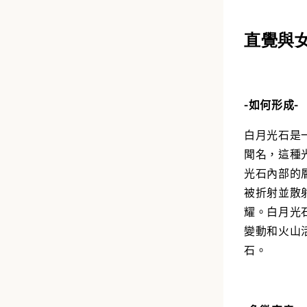
NT$ 488
直覺與
加
-如何形成-
白月光石是
聞名，這種
光石內部的
被折射並散
耀。白月光
變動和火山
石。